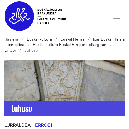
Hasiera
Euskal kultura
Euskal Herria
Ipar Euskal Herria
- Iparraldea
Euskal kultura Euskal Hirigune elkargoan
Errobi
Luhuso
Luhuso
LURRALDEA
ERROBI