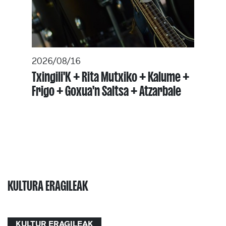
2026/08/16
Txingili'K + Rita Mutxiko + Kalume +
Frigo + Goxua'n Saltsa + Atzarbale
KULTURA ERAGILEAK
KULTUR ERAGILEAK