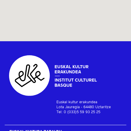
Euskal kultur erakundea
Lota Jauregia - 64480 Uztaritze
Tel: 0 (033)5 59 93 25 25