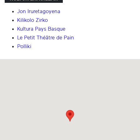
Jon Iruretagoyena
Kilikolo Zirko
Kultura Pays Basque
Le Petit Théâtre de Pain
Polliki