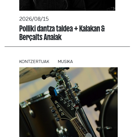
2026/08/15
Polliki dantza taldea + Kalakan &
Berçaits Anaiak
KONTZERTUAK
MUSIKA