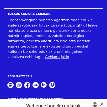
EUSKAL KULTURA ZABALDU
Orohar webgune honetan agertzen diren edukiei
egile-eskubideak lotuak zaizkie (copyright). Halere,
horrela adierazia denean, guhaurek sortu eduki
batzuk kopiatu, moldatu, zabaldu eta argitara
ditzakezu, egiletza aitortu eta baldintza beretan
eginez gero. Izan ere ekoizten ditugun euskal
kulturari buruzko edukiak ahalik eta gehien
zabaltzea nahi dugu.
Gehiago jakin
SEGI GAITZAZU
GURE NEWSLETTERARI HARPIDETU!
×
Webgune honek cookieak