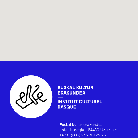
Euskal kultur erakundea
Lota Jauregia - 64480 Uztaritze
Tel: 0 (033)5 59 93 25 25