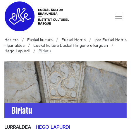
Hasiera
Euskal kultura
Euskal Herria
Ipar Euskal Herria
- Iparraldea
Euskal kultura Euskal Hirigune elkargoan
Hego Lapurdi
Biriatu
Biriatu
LURRALDEA
HEGO LAPURDI