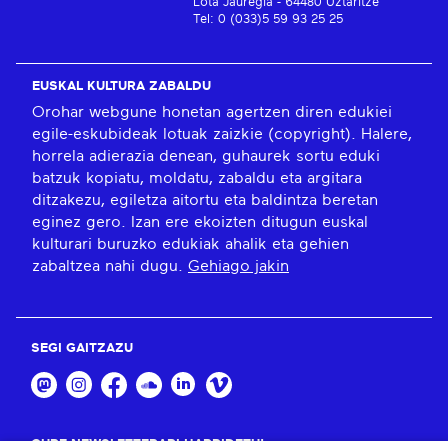
Lota Jauregia - 64480 Uztaritze
Tel: 0 (033)5 59 93 25 25
EUSKAL KULTURA ZABALDU
Orohar webgune honetan agertzen diren edukiei
egile-eskubideak lotuak zaizkie (copyright). Halere,
horrela adierazia denean, guhaurek sortu eduki
batzuk kopiatu, moldatu, zabaldu eta argitara
ditzakezu, egiletza aitortu eta baldintza beretan
eginez gero. Izan ere ekoizten ditugun euskal
kulturari buruzko edukiak ahalik eta gehien
zabaltzea nahi dugu.
Gehiago jakin
SEGI GAITZAZU
GURE NEWSLETTERARI HARPIDETU!