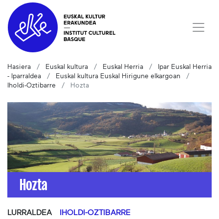
Hasiera
Euskal kultura
Euskal Herria
Ipar Euskal Herria
- Iparraldea
Euskal kultura Euskal Hirigune elkargoan
Iholdi-Oztibarre
Hozta
Hozta
LURRALDEA
IHOLDI-OZTIBARRE