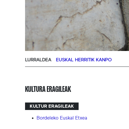
LURRALDEA
EUSKAL HERRITIK KANPO
KULTURA ERAGILEAK
KULTUR ERAGILEAK
Bordeleko Euskal Etxea