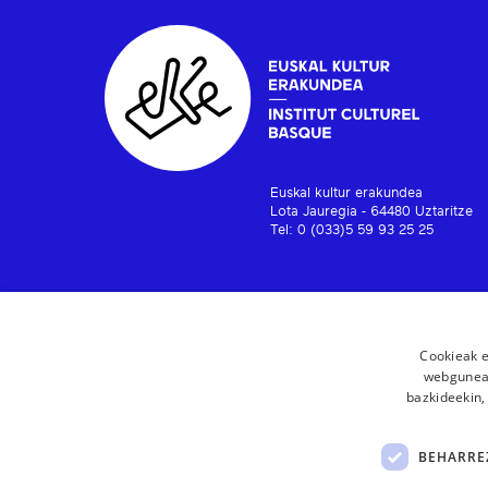
Euskal kultur erakundea
Lota Jauregia - 64480 Uztaritze
Tel: 0 (033)5 59 93 25 25
Cookieak e
webgunear
bazkideekin,
BEHARRE