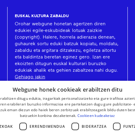
EUSKAL KULTURA ZABALDU
Orohar webgune honetan agertzen diren
edukiei egile-eskubideak lotuak zaizkie
(copyright). Halere, horrela adierazia denean,
guhaurek sortu eduki batzuk kopiatu, moldatu,
zabaldu eta argitara ditzakezu, egiletza aitortu
eta baldintza beretan eginez gero. Izan ere
ekoizten ditugun euskal kulturari buruzko
edukiak ahalik eta gehien zabaltzea nahi dugu.
Gehiago jakin
Webgune honek cookieak erabiltzen ditu
rabiltzen ditugu edukia, iragarkiak pertsonalizatzeko eta gure trafikoa azter
en erabilerari buruzko informazioa ere partekatzen dugu gure publizitate- et
 zuk eman diezun edo haiek beren zerbitzuak erabiltzeagatik bildu duten bes
batzuekin konbina dezaketenak.
Cookieen kudeaketaz
ZKOAK
ERRENDIMENDUA
BIDERATZEA
FUNT