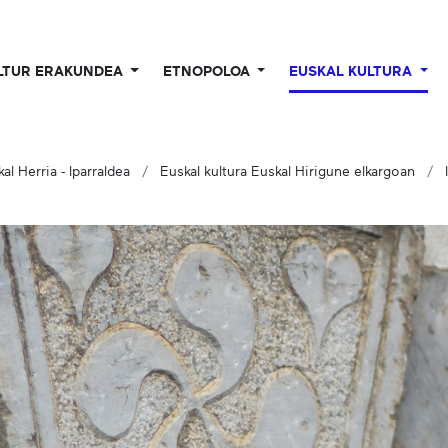
LTUR ERAKUNDEA
ETNOPOLOA
EUSKAL KULTURA
kal Herria - Iparraldea
Euskal kultura Euskal Hirigune elkargoan