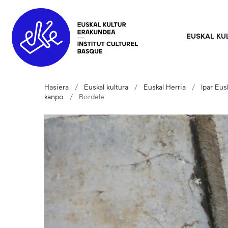
EUSKAL KU
Hasiera
Euskal kultura
Euskal Herria
Ipar Eus
kanpo
Bordele