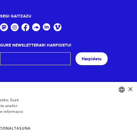
SEGI GAITZAZU
GURE NEWSLETTERARI HARPIDETU!
Harpidetu
×
tzeko. Gure
a analisi-
BASQUE
te informazio
FRENCH
SPANISH
ZIONALTASUNA
ENGLISH