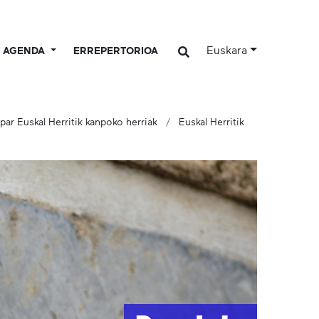
Euskara
AGENDA
ERREPERTORIOA
Ipar Euskal Herritik kanpoko herriak
Euskal Herritik