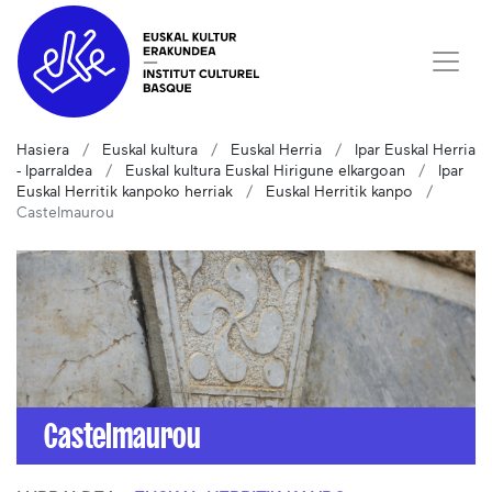
Hasiera
Euskal kultura
Euskal Herria
Ipar Euskal Herria
- Iparraldea
Euskal kultura Euskal Hirigune elkargoan
Ipar
Euskal Herritik kanpoko herriak
Euskal Herritik kanpo
Castelmaurou
Castelmaurou