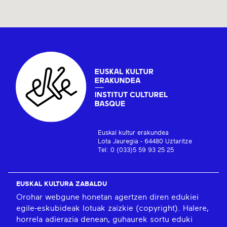
Euskal kultur erakundea
Lota Jauregia - 64480 Uztaritze
Tel: 0 (033)5 59 93 25 25
EUSKAL KULTURA ZABALDU
Orohar webgune honetan agertzen diren edukiei
egile-eskubideak lotuak zaizkie (copyright). Halere,
horrela adierazia denean, guhaurek sortu eduki