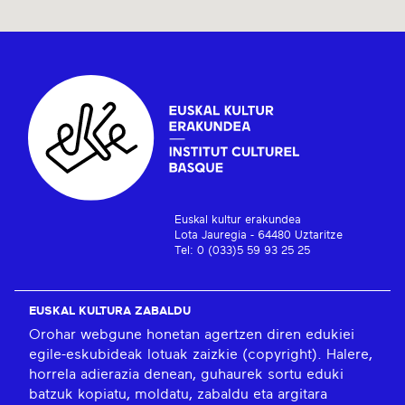
Euskal kultur erakundea
Lota Jauregia - 64480 Uztaritze
Tel: 0 (033)5 59 93 25 25
EUSKAL KULTURA ZABALDU
Orohar webgune honetan agertzen diren edukiei
egile-eskubideak lotuak zaizkie (copyright). Halere,
horrela adierazia denean, guhaurek sortu eduki
batzuk kopiatu, moldatu, zabaldu eta argitara