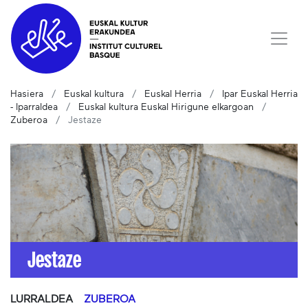
Hasiera
Euskal kultura
Euskal Herria
Ipar Euskal Herria
- Iparraldea
Euskal kultura Euskal Hirigune elkargoan
Zuberoa
Jestaze
Jestaze
LURRALDEA
ZUBEROA