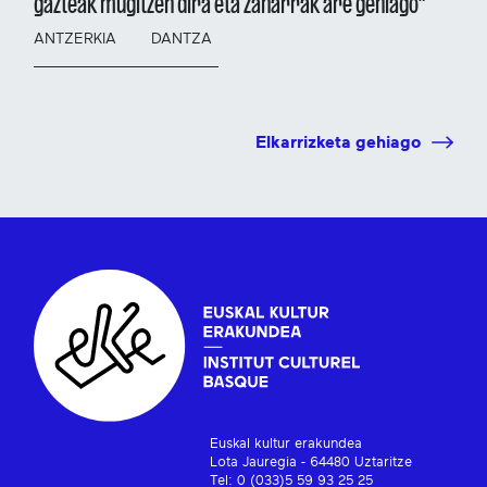
gazteak mugitzen dira eta zaharrak are gehiago"
ANTZERKIA
DANTZA
Elkarrizketa gehiago
Euskal kultur erakundea
Lota Jauregia - 64480 Uztaritze
Tel: 0 (033)5 59 93 25 25