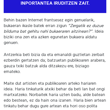
INPORTANTEA IRUDITZEN ZAIT.
Behin bazen Internet frantsesez egin genuelarik,
bukaeran ikasle batek erran zigun
“Zergatik ez duzue
bilduma bat gehitu nahi bukaeraren aitzinean?”
. Ideia
biziki ona zen eta azken egunetan bukaera aldatu
genuen.
Antzerkia beti bizia da eta emanaldi guztietan zerbait
ezberdin gertatzen da; batzuetan publikoaren arabera,
gauza txiki batzuk alda ditzakezu ere, biziago
emateko.
Maite dut artisten eta publikoaren arteko hariaren
ideia. Haria tinkaturik atxiki behar da beti lan bat ongi
martxatzeko. Norbaitek haria uzten badu, alde batean
edo bestean, ez da hain ona izanen. Haria bien artean
tinkatu behar dugu gure artean eta hori oso polita