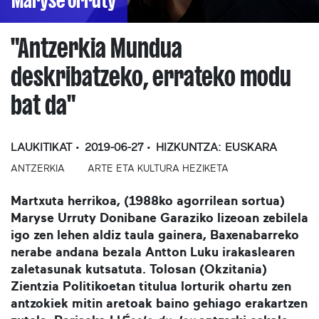
"Antzerkia Mundua
deskribatzeko, errateko modu
bat da"
LAUKITIKAT
2019-06-27
HIZKUNTZA:
EUSKARA
ANTZERKIA
ARTE ETA KULTURA HEZIKETA
Martxuta herrikoa, (1988ko agorrilean sortua)
Maryse Urruty Donibane Garaziko lizeoan zebilela
igo zen lehen aldiz taula gainera, Baxenabarreko
nerabe andana bezala Antton Luku irakaslearen
zaletasunak kutsatuta. Tolosan (Okzitania)
Zientzia Politikoetan titulua lorturik ohartu zen
antzokiek mitin aretoak baino gehiago erakartzen