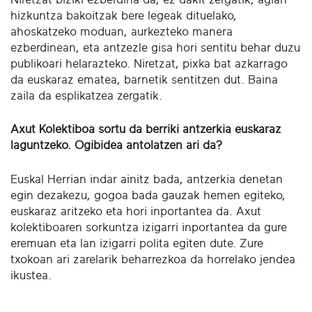
hizkuntza bakoitzak bere legeak dituelako,
ahoskatzeko moduan, aurkezteko manera
ezberdinean, eta antzezle gisa hori sentitu behar duzu
publikoari helarazteko. Niretzat, pixka bat azkarrago
da euskaraz ematea, barnetik sentitzen dut. Baina
zaila da esplikatzea zergatik.
Axut Kolektiboa sortu da berriki antzerkia euskaraz
laguntzeko. Ogibidea antolatzen ari da?
Euskal Herrian indar ainitz bada, antzerkia denetan
egin dezakezu, gogoa bada gauzak hemen egiteko,
euskaraz aritzeko eta hori inportantea da. Axut
kolektiboaren sorkuntza izigarri inportantea da gure
eremuan eta lan izigarri polita egiten dute. Zure
txokoan ari zarelarik beharrezkoa da horrelako jendea
ikustea.