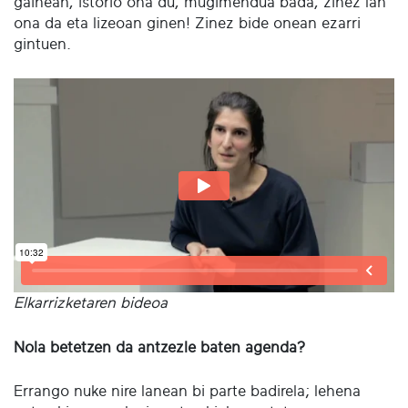
gainean, istorio ona du, mugimendua bada, zinez lan
ona da eta lizeoan ginen! Zinez bide onean ezarri
gintuen.
Elkarrizketaren bideoa
Nola betetzen da antzezle baten agenda?
Errango nuke nire lanean bi parte badirela; lehena