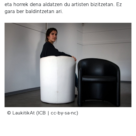
eta horrek dena aldatzen du artisten bizitzetan. Ez
gara ber baldintzetan ari.
© LaukitikAt (ICB | cc-by-sa-nc)