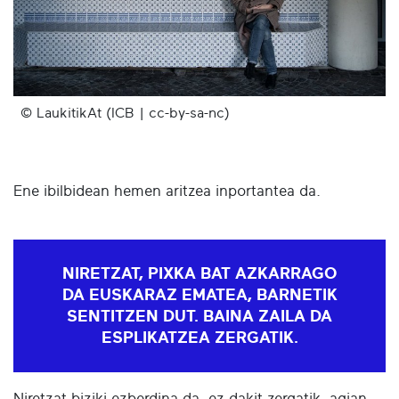
© LaukitikAt (ICB | cc-by-sa-nc)
Ene ibilbidean hemen aritzea inportantea da.
NIRETZAT, PIXKA BAT AZKARRAGO
DA EUSKARAZ EMATEA, BARNETIK
SENTITZEN DUT. BAINA ZAILA DA
ESPLIKATZEA ZERGATIK.
Niretzat biziki ezberdina da, ez dakit zergatik, agian