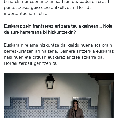
biziarekin erresonantzian sartzen da, baduzu zerbait
pentsatzeko, gero etxera itzultzean. Hori da
inportanteena niretzat.
Euskaraz zein frantsesez ari zara taula gainean… Nola
da zure harremana bi hizkuntzekin?
Euskara nire ama hizkuntza da, galdu nuena eta orain
berreskuratzen ari naizena. Gainera antzerkia euskaraz
hasi nuen eta orduan euskaraz aritzea azkarra da.
Horrek zerbait gehitzen du.