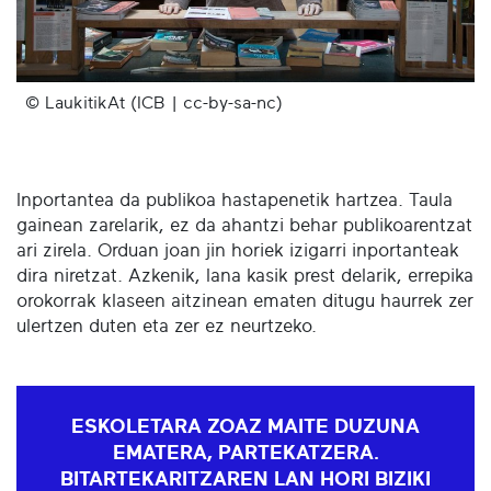
© LaukitikAt (ICB | cc-by-sa-nc)
Inportantea da publikoa hastapenetik hartzea. Taula
gainean zarelarik, ez da ahantzi behar publikoarentzat
ari zirela. Orduan joan jin horiek izigarri inportanteak
dira niretzat. Azkenik, lana kasik prest delarik, errepika
orokorrak klaseen aitzinean ematen ditugu haurrek zer
ulertzen duten eta zer ez neurtzeko.
ESKOLETARA ZOAZ MAITE DUZUNA
EMATERA, PARTEKATZERA.
BITARTEKARITZAREN LAN HORI BIZIKI