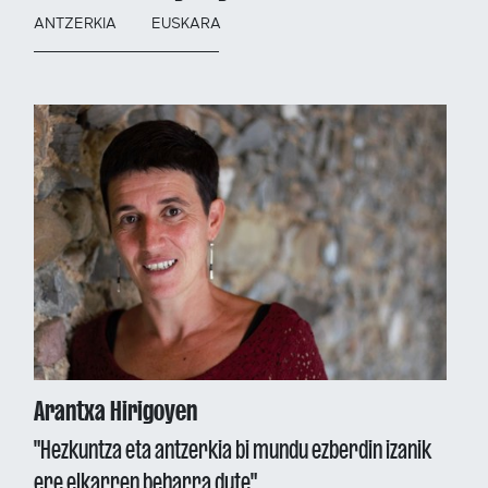
ANTZERKIA
EUSKARA
Arantxa Hirigoyen
"Hezkuntza eta antzerkia bi mundu ezberdin izanik
ere elkarren beharra dute"