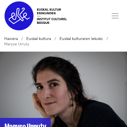
Hasiera
Euskal kultura
Euskal kulturaren lekuko
Maryse Urruty
Maryse Urruty