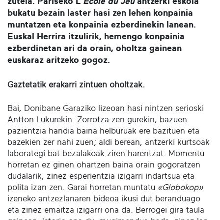
zutela. Pariseko L'
École du Jeu
antzerki eskola
bukatu bezain laster hasi zen lehen konpainia
muntatzen eta konpainia ezberdinekin lanean.
Euskal Herrira itzulirik, hemengo konpainia
ezberdinetan ari da orain, oholtza gainean
euskaraz aritzeko gogoz.
Gaztetatik erakarri zintuen oholtzak.
Bai, Donibane Garaziko lizeoan hasi nintzen serioski
Antton Lukurekin. Zorrotza zen gurekin, bazuen
pazientzia handia baina helburuak ere bazituen eta
bazekien zer nahi zuen; aldi berean, antzerki kurtsoak
laborategi bat bezalakoak ziren harentzat. Momentu
horretan ez ginen ohartzen baina orain gogoratzen
dudalarik, zinez esperientzia izigarri indartsua eta
polita izan zen. Garai horretan muntatu
«Globokop»
izeneko antzezlanaren bideoa ikusi dut beranduago
eta zinez emaitza izigarri ona da. Berrogei gira taula