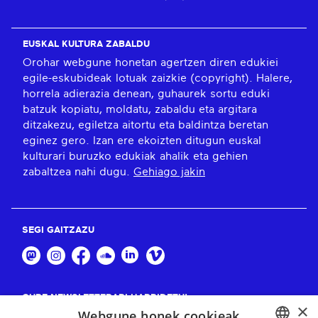
EUSKAL KULTURA ZABALDU
Orohar webgune honetan agertzen diren edukiei
egile-eskubideak lotuak zaizkie (copyright). Halere,
horrela adierazia denean, guhaurek sortu eduki
batzuk kopiatu, moldatu, zabaldu eta argitara
ditzakezu, egiletza aitortu eta baldintza beretan
eginez gero. Izan ere ekoizten ditugun euskal
kulturari buruzko edukiak ahalik eta gehien
zabaltzea nahi dugu.
Gehiago jakin
SEGI GAITZAZU
GURE NEWSLETTERARI HARPIDETU!
×
Webgune honek cookieak