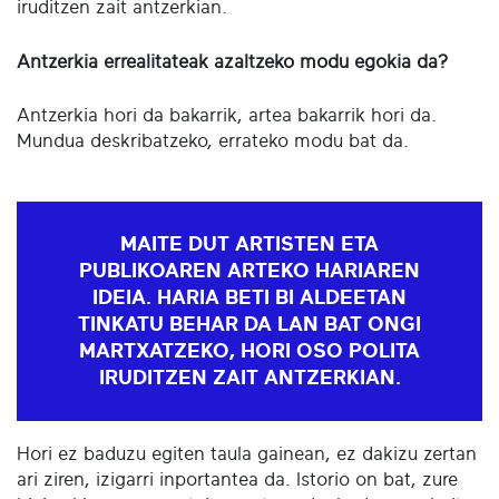
iruditzen zait antzerkian.
Antzerkia errealitateak azaltzeko modu egokia da?
Antzerkia hori da bakarrik, artea bakarrik hori da.
Mundua deskribatzeko, errateko modu bat da.
MAITE DUT ARTISTEN ETA
PUBLIKOAREN ARTEKO HARIAREN
IDEIA. HARIA BETI BI ALDEETAN
TINKATU BEHAR DA LAN BAT ONGI
MARTXATZEKO, HORI OSO POLITA
IRUDITZEN ZAIT ANTZERKIAN.
Hori ez baduzu egiten taula gainean, ez dakizu zertan
ari ziren, izigarri inportantea da. Istorio on bat, zure