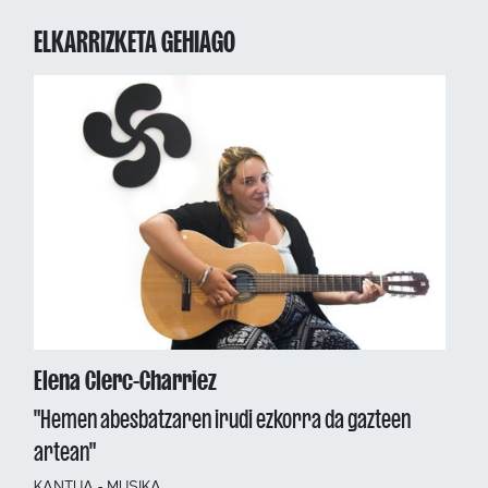
ELKARRIZKETA GEHIAGO
Elena Clerc-Charriez
"Hemen abesbatzaren irudi ezkorra da gazteen
artean"
KANTUA - MUSIKA