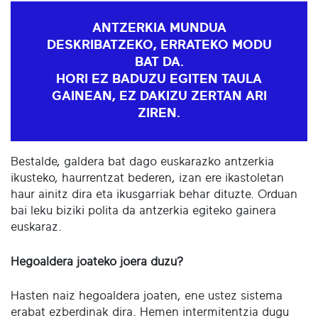
ANTZERKIA MUNDUA
DESKRIBATZEKO, ERRATEKO MODU
BAT DA.
HORI EZ BADUZU EGITEN TAULA
GAINEAN, EZ DAKIZU ZERTAN ARI
ZIREN.
Bestalde, galdera bat dago euskarazko antzerkia
ikusteko, haurrentzat bederen, izan ere ikastoletan
haur ainitz dira eta ikusgarriak behar dituzte. Orduan
bai leku biziki polita da antzerkia egiteko gainera
euskaraz.
Hegoaldera joateko joera duzu?
Hasten naiz hegoaldera joaten, ene ustez sistema
erabat ezberdinak dira. Hemen intermitentzia dugu