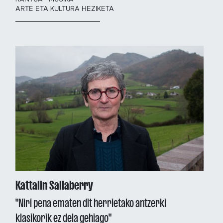
ARTE ETA KULTURA HEZIKETA
Kattalin Sallaberry
"Niri pena ematen dit herrietako antzerki
klasikorik ez dela gehiago"