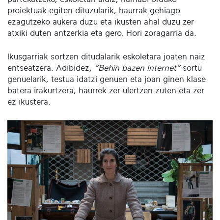
proiektuak egiten dituzularik, haurrak gehiago
ezagutzeko aukera duzu eta ikusten ahal duzu zer
atxiki duten antzerkia eta gero. Hori zoragarria da.
Ikusgarriak sortzen ditudalarik eskoletara joaten naiz
entseatzera. Adibidez,
“Behin bazen Internet”
sortu
genuelarik, testua idatzi genuen eta joan ginen klase
batera irakurtzera, haurrek zer ulertzen zuten eta zer
ez ikustera.