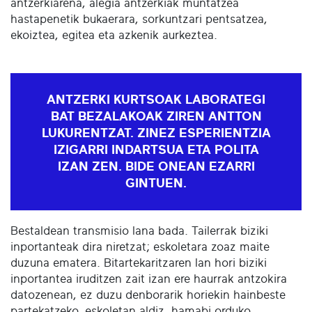
antzerkiarena, alegia antzerkiak muntatzea
hastapenetik bukaerara, sorkuntzari pentsatzea,
ekoiztea, egitea eta azkenik aurkeztea.
ANTZERKI KURTSOAK LABORATEGI
BAT BEZALAKOAK ZIREN ANTTON
LUKURENTZAT. ZINEZ ESPERIENTZIA
IZIGARRI INDARTSUA ETA POLITA
IZAN ZEN. BIDE ONEAN EZARRI
GINTUEN.
Bestaldean transmisio lana bada. Tailerrak biziki
inportanteak dira niretzat; eskoletara zoaz maite
duzuna ematera. Bitartekaritzaren lan hori biziki
inportantea iruditzen zait izan ere haurrak antzokira
datozenean, ez duzu denborarik horiekin hainbeste
partekatzeko, eskoletan aldiz, hamabi orduko