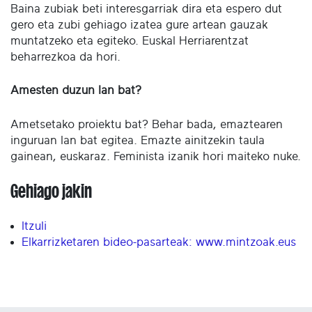
Baina zubiak beti interesgarriak dira eta espero dut
gero eta zubi gehiago izatea gure artean gauzak
muntatzeko eta egiteko. Euskal Herriarentzat
beharrezkoa da hori.
Amesten duzun lan bat?
Ametsetako proiektu bat? Behar bada, emaztearen
inguruan lan bat egitea. Emazte ainitzekin taula
gainean, euskaraz. Feminista izanik hori maiteko nuke.
Gehiago jakin
Itzuli
Elkarrizketaren bideo-pasarteak: www.mintzoak.eus