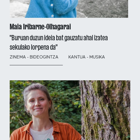
Maia Iribarne-Olhagarai
"Buruan duzun ideia bat gauzatu ahal izatea
sekulako lorpena da"
ZINEMA - BIDEOGINTZA
KANTUA - MUSIKA