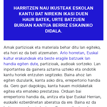
HARRITZEN NAU IKUSTEAK ESKOLAN
KANTU BAT NIREKIN IKASI DUEN
HAUR BATEK, URTE BATZUEN
BURUAN KANTUA BERRIZ ESKAINIKO
DIDALA.
Amak partizioak eta materiala behar ditu lan egiteko,
eta hori ez da beti atzematen.
Arlo horretan, Euskal
kultur erakundeak eta beste eragile batzuek lan
handia egiten dute
, partizioak, audioak sortzeko. Lan
inportantea da gainera aztarna uzteko eta ondotik
kantu horiek entzuten segitzeko. Baina ahoz lan
egiten duzularik, kanta asko dira, errepertorio handia
da. Gero guri dagokigu, kanta hauen moldaketak
egitea eta emateko prestatzea. Orduan bai
errepertorio handia da, anitza eta Ipar Euskal Herrian,
euskalki ezberdinetan aberatsa da ere. Baina ez da