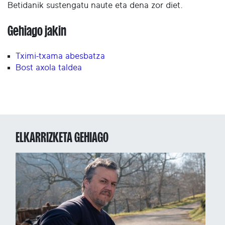
Betidanik sustengatu naute eta dena zor diet.
Gehiago jakin
Tximi-txama abesbatza
Bost axola taldea
ELKARRIZKETA GEHIAGO