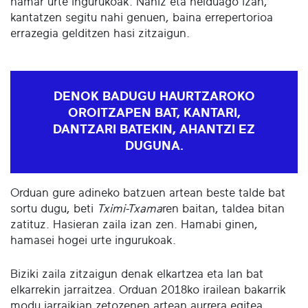
hamar urte ingurukoak. Nahiz eta helduago izan,
kantatzen segitu nahi genuen, baina errepertorioa
errazegia gelditzen hasi zitzaigun.
DENOK BADUGU HAURTZAROKO
OROITZAPEN BAT, KANTARI,
DANTZARI BATEKIN, AHANTZI EZ
DUGUNA.
Orduan gure adineko batzuen artean beste talde bat
sortu dugu, beti
Tximi-Txama
ren baitan, taldea bitan
zatituz. Hasieran zaila izan zen. Hamabi ginen,
hamasei hogei urte ingurukoak.
Biziki zaila zitzaigun denak elkartzea eta lan bat
elkarrekin jarraitzea. Orduan 2018ko irailean bakarrik
modu jarraikian zetozenen artean aurrera egitea