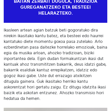
BAITAN ZERBAIT DUGULA, TRADIZIOA
GUREGANATZEKO ETA BESTEEI
HELARAZTEKO.
Ikasleen artean agian batzuk beti gogoratuko dira
nirekin ikasitako kantu batez, eta besteei edo haurrei
kantatuko diete momentu goxoa pasa zutelako. Arlo
ezberdinetan pasa daitezke horrelako emozioak, baina
egia da musika arloan, ahozko tradizioan, biziki
inportantea dela. Egin dudan formakuntzan ikasi dut
kantuak ahoz transmititzen bakarrik, deus idatzi gabe,
bakarrik esaldiak kantuz errepikatzen, idatziz edo
gogoz ikasi gabe. Uste dut errazago atxikitzen
ditugula gainera. Guk ikasitako herriko kantu
askorentzat hori gertatu zaigu. Ez ditugu idatzita ikasi
baizik eta askotan entzunez. Ahozko transmisio hori
hedatua da hemen.