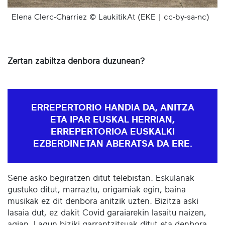
Elena Clerc-Charriez © LaukitikAt (EKE | cc-by-sa-nc)
Zertan zabiltza denbora duzunean?
ERREPERTORIO HANDIA DA, ANITZA
ETA IPAR EUSKAL HERRIAN,
ERREPERTORIOA EUSKALKI
EZBERDINETAN ABERATSA DA ERE.
Serie asko begiratzen ditut telebistan. Eskulanak
gustuko ditut, marraztu, origamiak egin, baina
musikak ez dit denbora anitzik uzten. Bizitza aski
lasaia dut, ez dakit Covid garaiarekin lasaitu naizen,
agian. Lagun biziki garrantzitsuak ditut eta denbora