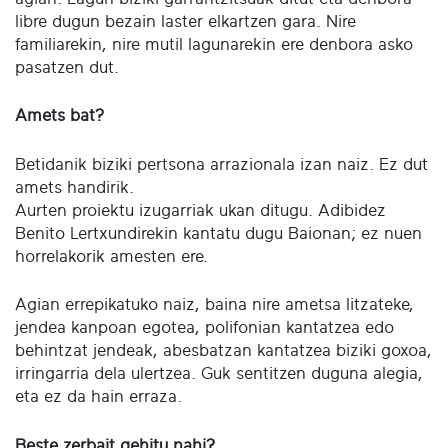
libre dugun bezain laster elkartzen gara. Nire
familiarekin, nire mutil lagunarekin ere denbora asko
pasatzen dut.
Amets bat?
Betidanik biziki pertsona arrazionala izan naiz. Ez dut
amets handirik.
Aurten proiektu izugarriak ukan ditugu. Adibidez
Benito Lertxundirekin kantatu dugu Baionan; ez nuen
horrelakorik amesten ere.
Agian errepikatuko naiz, baina nire ametsa litzateke,
jendea kanpoan egotea, polifonian kantatzea edo
behintzat jendeak, abesbatzan kantatzea biziki goxoa,
irringarria dela ulertzea. Guk sentitzen duguna alegia,
eta ez da hain erraza.
Beste zerbait gehitu nahi?