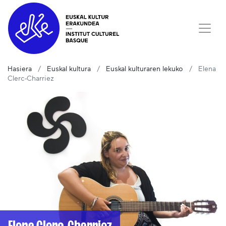
Hasiera
Euskal kultura
Euskal kulturaren lekuko
Elena
Clerc-Charriez