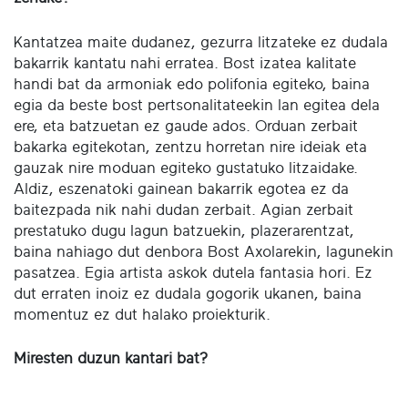
Kantatzea maite dudanez, gezurra litzateke ez dudala
bakarrik kantatu nahi erratea. Bost izatea kalitate
handi bat da armoniak edo polifonia egiteko, baina
egia da beste bost pertsonalitateekin lan egitea dela
ere, eta batzuetan ez gaude ados. Orduan zerbait
bakarka egitekotan, zentzu horretan nire ideiak eta
gauzak nire moduan egiteko gustatuko litzaidake.
Aldiz, eszenatoki gainean bakarrik egotea ez da
baitezpada nik nahi dudan zerbait. Agian zerbait
prestatuko dugu lagun batzuekin, plazerarentzat,
baina nahiago dut denbora Bost Axolarekin, lagunekin
pasatzea. Egia artista askok dutela fantasia hori. Ez
dut erraten inoiz ez dudala gogorik ukanen, baina
momentuz ez dut halako proiekturik.
Miresten duzun kantari bat?