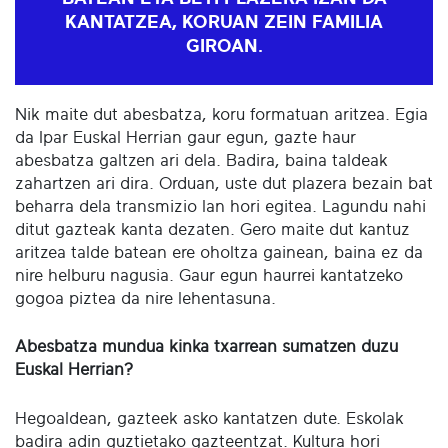
KANTATZEA, KORUAN ZEIN FAMILIA
GIROAN.
Nik maite dut abesbatza, koru formatuan aritzea. Egia
da Ipar Euskal Herrian gaur egun, gazte haur
abesbatza galtzen ari dela. Badira, baina taldeak
zahartzen ari dira. Orduan, uste dut plazera bezain bat
beharra dela transmizio lan hori egitea. Lagundu nahi
ditut gazteak kanta dezaten. Gero maite dut kantuz
aritzea talde batean ere oholtza gainean, baina ez da
nire helburu nagusia. Gaur egun haurrei kantatzeko
gogoa piztea da nire lehentasuna.
Abesbatza mundua kinka txarrean sumatzen duzu
Euskal Herrian?
Hegoaldean, gazteek asko kantatzen dute. Eskolak
badira adin guztietako gazteentzat. Kultura hori