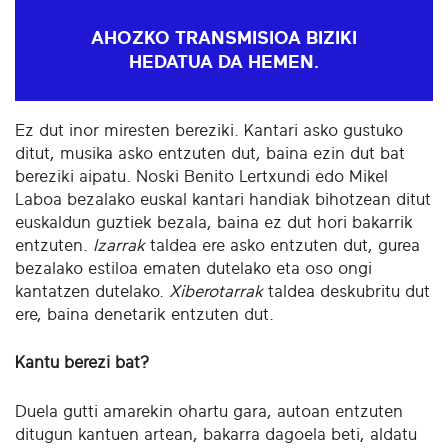
AHOZKO TRANSMISIOA BIZIKI
HEDATUA DA HEMEN.
Ez dut inor miresten bereziki. Kantari asko gustuko
ditut, musika asko entzuten dut, baina ezin dut bat
bereziki aipatu. Noski Benito Lertxundi edo Mikel
Laboa bezalako euskal kantari handiak bihotzean ditut
euskaldun guztiek bezala, baina ez dut hori bakarrik
entzuten.
Izarrak
taldea ere asko entzuten dut, gurea
bezalako estiloa ematen dutelako eta oso ongi
kantatzen dutelako.
Xiberotarrak
taldea deskubritu dut
ere, baina denetarik entzuten dut.
Kantu berezi bat?
Duela gutti amarekin ohartu gara, autoan entzuten
ditugun kantuen artean, bakarra dagoela beti, aldatu