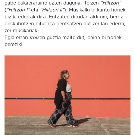
gabe bukaeraraino uzten duguna: Itoizen
"Hiltzori"
(
"Hiltzori I"
eta
"Hiltzori II"
). Musikalki bi kantu horiek
biziki ederrak dira. Entzuten ditudan aldi oro, berriz
deskubritzen ditut eta pentsatzen dut zer lan ederra,
zer musikariak!
Egia erran
Itoiz
en guztia maite dut, baina bi horiek
bereziki.