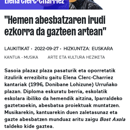
Elena Clerc-Charriez
"Hemen abesbatzaren irudi
ezkorra da gazteen artean"
LAUKITIKAT
2022-09-27
HIZKUNTZA:
EUSKARA
KANTUA - MUSIKA
ARTE ETA KULTURA HEZIKETA
Sasoia plazaz plaza pasaturik eta oporretatik
itzulirik errezibitu gaitu Elena Clerc-Charriez
kantariak (1996, Donibane Lohizune) Urruñako
plazan. Diploma eskuratu berria, eskolatik
eskolara ibiliko da hemendik aitzina, Iparraldeko
gaztetxoekin, abesbatsa proiektuak muntatzen.
Musikarekin, kantuarekin duen zaletasunaz eta
gazte abesbatzen munduaz aritu zaigu
Bost Axola
taldeko kide gaztea.