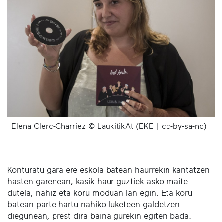
Elena Clerc-Charriez © LaukitikAt (EKE | cc-by-sa-nc)
Konturatu gara ere eskola batean haurrekin kantatzen
hasten garenean, kasik haur guztiek asko maite
dutela, nahiz eta koru moduan lan egin. Eta koru
batean parte hartu nahiko luketeen galdetzen
diegunean, prest dira baina gurekin egiten bada.