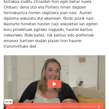
bistakoa iruditu zitzaidan hori egin behar nuela.
Orduan, dena utzi eta Poitiers hirian dagoen
formakuntza horren segitzera joan naiz. Aurten
diploma eskuratu dut ekainean. Biziki pozik naiz.
Ikasturte honetan hasten naiz eskoletan lan egiten
koru proiektuak egiteko nagusiki, haurrei kantua
irakasteko. Bide batez, nik kantuz edo polifoniak
emanez hartzen dudan plazer hori haurrei
transmitituko diet.