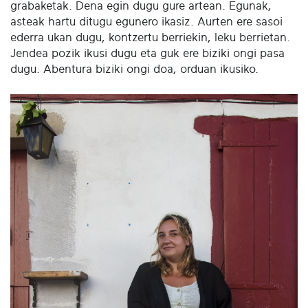
grabaketak. Dena egin dugu gure artean. Egunak,
asteak hartu ditugu egunero ikasiz. Aurten ere sasoi
ederra ukan dugu, kontzertu berriekin, leku berrietan.
Jendea pozik ikusi dugu eta guk ere biziki ongi pasa
dugu. Abentura biziki ongi doa, orduan ikusiko.