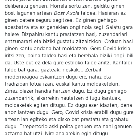
deliberatu genuen. Horrela sortu zen, gelditu ginen
bost lagunen artean
Bost Axola
taldea. Hasieran ez
ginen batere seguru segitzea. Ez ginen gehiago
abesbatza eta ez genekien ongi nola segi. Saiatu gara
halere. Bizpahiru kantu prestatzen hasi, zuzendariari
entzunarazi eta biziki gustatu zitzaizkion. Orduan hasi
ginen kantu andana bat moldatzen. Gero Covid krisia
iritsi zen, baina taldea hasi eta berehala biziki ongi ibili
da. Uste dut ez dela gure estiloko talde anitz. Kantaldi
talde bat gara, gazteak, neskak... Zerbait
modernoagoa eskaintzen dugu ere, nahiz eta
tradizioari lotua izan, euskal kantu moldaketekin.
Zinez plazer handia hartzen dugu. Ez dugu gehiago
zuzendaririk, elkarrekin hautatzen ditugu kantuak,
moldaketak egiten ditugu. Ez dugu ezer idazten, dena
ahoz lantzen dugu. Gero, Covid krisia erabili dugu gure
artean lan egiteko eta disko bat prestatu eta grabatu
dugu. Errepertorio aski polita genuen eta nahi genuen
aztarna bat utzi. Nire anaiarekin egin ditugu