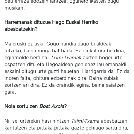
beti erraza edozein lantzea. Egunero ikasten dugu
musikan.
Harremanak dituzue Hego Euskal Herriko
abesbatzekin?
Maleruski ez aski. Gogo handia dago bi aldeak
lotzeko, baina muga bat bada. Ez da kultura berdina,
eginmolde berdina.
Tximi-Txama
k aurten hogei urte
ospatzen ditu eta Hegoaldean gehienez lau emanaldi
eskaini ditugu urte guzti hauetan. Harrigarria da. Ez da
inoren falta, ohitura ezberdinak dira. Baina zubiak
sortzen ari dira. Ez da oraindik egina, baina saiatzen
gara.
Nola sortu zen
Bost Axola
?
Ni sei urterekin hasi nintzen
Tximi-Txama
abesbatzan
kantatzen eta pittaka pittaka gazte gehiago sartu dira,