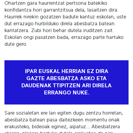
Ohartzen gara haurrentzat pertsona batekiko
konfidantza hori garrantzitsua dela, lasaitzen dira.
Haurrek nirekin gozatzen badute kantuz eskolan, uste
dut errazago hurbilduko direla abesbatza batean
kantatzera. Zubi hori behar dutela iruditzen zait.
Eskolan ongi pasatzen bada, errazago parte hartuko
dute gero.
IPAR EUSKAL HERRIAN EZ DIRA
GAZTE ABESBATZA ASKO ETA
DAUDENAK TTIPITZEN ARI DIRELA
ERRANGO NUKE.
Sare sozialetan ere lan egiten dugu zentzu horretan,
abesbatza batean pasa daitezkeen momentu onak
erakusteko, bideoak eginez, aipatuz… Abesbatzera