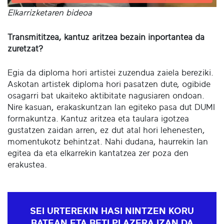
Elkarrizketaren bideoa
Transmititzea, kantuz aritzea bezain inportantea da
zuretzat?
Egia da diploma hori artistei zuzendua zaiela bereziki.
Askotan artistek diploma hori pasatzen dute, ogibide
osagarri bat ukaiteko aktibitate nagusiaren ondoan.
Nire kasuan, erakaskuntzan lan egiteko pasa dut DUMI
formakuntza. Kantuz aritzea eta taulara igotzea
gustatzen zaidan arren, ez dut atal hori lehenesten,
momentukotz behintzat. Nahi dudana, haurrekin lan
egitea da eta elkarrekin kantatzea zer poza den
erakustea.
SEI URTEREKIN HASI NINTZEN KORU
BATEAN ETA BETI PLAZERA IZAN DA