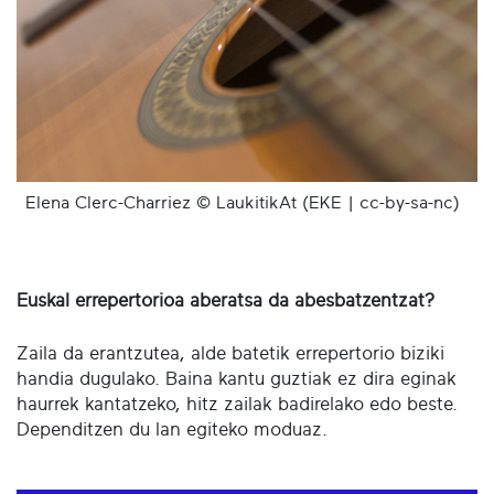
Elena Clerc-Charriez © LaukitikAt (EKE | cc-by-sa-nc)
Euskal errepertorioa aberatsa da abesbatzentzat?
Zaila da erantzutea, alde batetik errepertorio biziki
handia dugulako. Baina kantu guztiak ez dira eginak
haurrek kantatzeko, hitz zailak badirelako edo beste.
Dependitzen du lan egiteko moduaz.