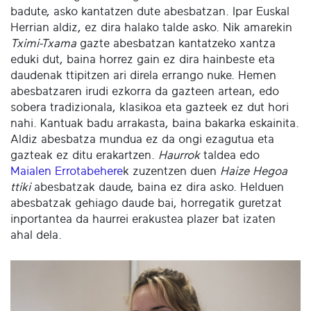
badute, asko kantatzen dute abesbatzan. Ipar Euskal
Herrian aldiz, ez dira halako talde asko. Nik amarekin
Tximi-Txama
gazte abesbatzan kantatzeko xantza
eduki dut, baina horrez gain ez dira hainbeste eta
daudenak ttipitzen ari direla errango nuke. Hemen
abesbatzaren irudi ezkorra da gazteen artean, edo
sobera tradizionala, klasikoa eta gazteek ez dut hori
nahi. Kantuak badu arrakasta, baina bakarka eskainita.
Aldiz abesbatza mundua ez da ongi ezagutua eta
gazteak ez ditu erakartzen.
Haurrok
taldea edo
Maialen Errotabehere
k zuzentzen duen
Haize Hegoa
ttiki
abesbatzak daude, baina ez dira asko. Helduen
abesbatzak gehiago daude bai, horregatik guretzat
inportantea da haurrei erakustea plazer bat izaten
ahal dela.