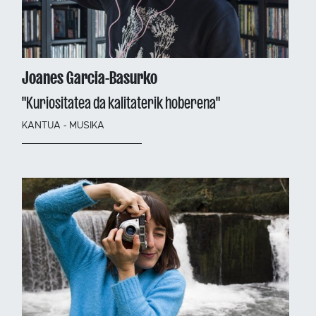
Joanes Garcia-Basurko
"Kuriositatea da kalitaterik hoberena"
KANTUA - MUSIKA