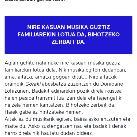
NIRE KASUAN MUSIKA GUZTIZ
FAMILIAREKIN LOTUA DA, BIHOTZEKO
ZERBAIT DA.
Agian gehitu nahi nuke nire kasuan musika guztiz
familiarekin lotua dela. Nik musika egiten dudanean,
ama, aitatxi, amatxi gogoan ditut... Nire aitatxik
oraindik
Goraki
abesbatza zuzentzen du Donibane
Lohizunen. Badakit adinarekin pozik direla ikustea
haien pasioa transmititua izan dela eta haiengatik
naizela hemen kantatzen. Bihotzeko zerbait da.
Haiek gabe ez nintzateke hemen.
Aitak ez du musikarik egiten, baina asko entzuten eta
maite du. Asko sustengatzen nau eta badakit denak
harro direla nik hautatu dudan bideaz.