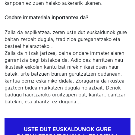
kanpoan ez zuen halako aukerarik ukanen.
Ondare immateriala inportantea da?
Zaila da esplikatzea, zeren uste dut euskaldunok gure
baitan zerbait dugula, tradizioa gureganatzeko eta
besteei helarazteko...
Zaila da hitzak jartzea, baina ondare immaterialaren
garrantzia begi bistakoa da. Adibidez harritzen nau
ikusteak eskolan kantu bat nirekin ikasi duen haur
batek, urte batzuen buruan gurutzatzen dudanean,
kantua berriz eskainiko didala. Zoragarria da ikustea
gazteen bidea markatzen dugula nolazbait. Denok
badugu haurtzaroko oroitzapen bat, kantari, dantzari
batekin, eta ahantzi ez duguna...
USTE DUT EUSKALDUNOK GURE