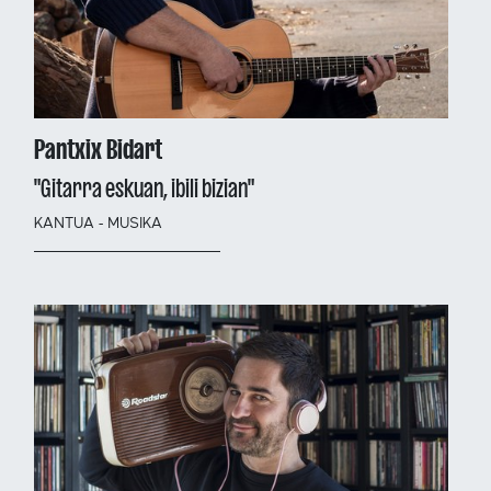
Pantxix Bidart
"Gitarra eskuan, ibili bizian"
KANTUA - MUSIKA