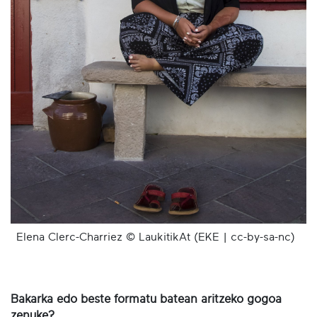
Elena Clerc-Charriez © LaukitikAt (EKE | cc-by-sa-nc)
Bakarka edo beste formatu batean aritzeko gogoa
zenuke?