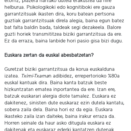
etorriz, plazera hartuko dutela erakustea da nire
helburua. Psikologikoki edo kognitiboki ere gauza
garrantzitsuak ikasten dira, koru batean pertsona
guztiak garrantzitsuak direla alegia, baina egun batez
bat falta baldin bada, taldeak segi dezakeela. Balore
guzti horiek transmititzea biziki garrantzitsua da ere.
Ez da erraza, baina lanbide hori pasio gisa bizi dugu.
Euskara zertan da euskal abesbatzetan?
Guretzat biziki garrantzitsua da korua euskalduna
izatea.
Tximi-Txama
n adibidez, errepertorioko %80a
euskal kantuak dira. Baina kanta batzuk beste
hizkuntzatan ematea inportantea da ere. Izan ere,
batzuk euskarari alergia diote tamalez. Euskara ez
dakitenez, sinisten dute euskaraz ezin dutela kantatu,
sobera zaila dela. Baina hori ez da egia. Euskara
ikasteko zaila izan daiteke, baina irakur erraza da.
Horren seinale da haur asko ditugula euskara ez
dakitenak eta euskaraz ederki kantatzen dutenak.