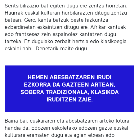
Sentsibilizazio bat egiten dugu ere zentzu horretan.
Haurrak euskal kulturari hurbilarazten ditugu zentzu
batean. Gero, kanta batzuk beste hizkuntza
ezberdinetan eskaintzen ditugu ere. Afrikar kantuak
edo frantsesez zein espainolez kantatzen dugu
tarteka. Ez dugulako zerbait hertsia edo klasikoegia
eskaini nahi. Denetarik maite dugu.
HEMEN ABESBATZAREN IRUDI
EZKORRA DA GAZTEEN ARTEAN,
SOBERA TRADIZIONALA, KLASIKOA
IRUDITZEN ZAIE.
Baina bai, euskararen eta abesbatzaren arteko lotura
handia da. Edozein eskoletako edozein gazte euskal
kulturara eramaten dugu eta agian etxean edo