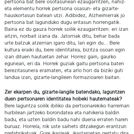
pertsona bat bere osotasunean ezaugarritzen, nahiz-
eta elementu horrek pertsona osasun- eta gizarte-
hauskortasun batean utzi. Adibidez, Alzheimerrak jo
pertsona bat lagunduko dugu eritasun horrengatik.
Baina ez du gauza horrek soilik ezaugarritzen: eri izan
aitzin, norbait izana da. Jatorriak ditu, behar bada
urte batzuk atzerrian igaro ditu, lan egin du... Bere
kultura eraiki du, bere identitatea, bizitza osoan egin
izan dituen hautuetan zehar. Horrez gain, gaurko
egunean, eri da. Horrek guziak gaitu pertsona baten
berezitasunera eramaten, eta arlo hori da biziki guti
landua izan, gizarte-langileen formazioaren baitan.
Zer ekarpen du, gizarte-langile batendako, laguntzen
duen pertsonaren identitatea hobeki hautemateak?
Bere laguntza soilik ibiliko da pertsonarekiko harreman
hurbilean jartzeko borondatea eta nahikeria baldin
badu, eta uzten baldin badu nahi duena erraten haren
buruaz. Horrela, nik uste saihets ditzakegun erantzun
prefabrikatuak. Gure ikasleak, ikastaroetan gertatu dira