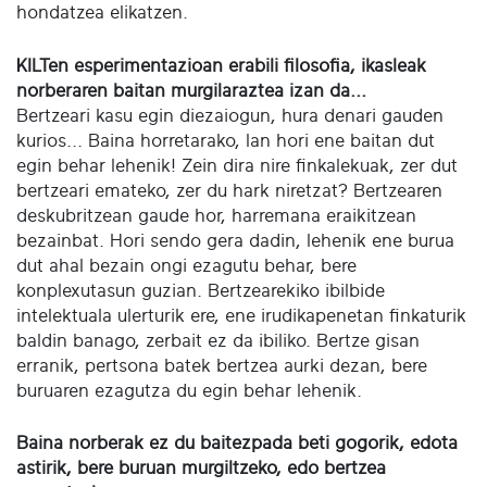
hondatzea elikatzen.
KILTen esperimentazioan erabili filosofia, ikasleak
norberaren baitan murgilaraztea izan da...
Bertzeari kasu egin diezaiogun, hura denari gauden
kurios... Baina horretarako, lan hori ene baitan dut
egin behar lehenik! Zein dira nire finkalekuak, zer dut
bertzeari emateko, zer du hark niretzat? Bertzearen
deskubritzean gaude hor, harremana eraikitzean
bezainbat. Hori sendo gera dadin, lehenik ene burua
dut ahal bezain ongi ezagutu behar, bere
konplexutasun guzian. Bertzearekiko ibilbide
intelektuala ulerturik ere, ene irudikapenetan finkaturik
baldin banago, zerbait ez da ibiliko. Bertze gisan
erranik, pertsona batek bertzea aurki dezan, bere
buruaren ezagutza du egin behar lehenik.
Baina norberak ez du baitezpada beti gogorik, edota
astirik, bere buruan murgiltzeko, edo bertzea