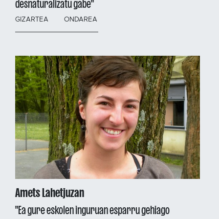
desnaturalizatu gabe"
GIZARTEA
ONDAREA
Amets Lahetjuzan
"Ea gure eskolen inguruan esparru gehiago