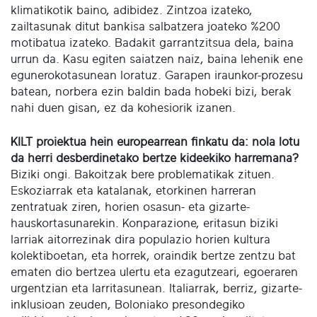
klimatikotik baino, adibidez. Zintzoa izateko,
zailtasunak ditut bankisa salbatzera joateko %200
motibatua izateko. Badakit garrantzitsua dela, baina
urrun da. Kasu egiten saiatzen naiz, baina lehenik ene
egunerokotasunean loratuz. Garapen iraunkor-prozesu
batean, norbera ezin baldin bada hobeki bizi, berak
nahi duen gisan, ez da kohesiorik izanen.
KILT proiektua hein europearrean finkatu da: nola lotu
da herri desberdinetako bertze kideekiko harremana?
Biziki ongi. Bakoitzak bere problematikak zituen.
Eskoziarrak eta katalanak, etorkinen harreran
zentratuak ziren, horien osasun- eta gizarte-
hauskortasunarekin. Konparazione, eritasun biziki
larriak aitorrezinak dira populazio horien kultura
kolektiboetan, eta horrek, oraindik bertze zentzu bat
ematen dio bertzea ulertu eta ezagutzeari, egoeraren
urgentzian eta larritasunean. Italiarrak, berriz, gizarte-
inklusioan zeuden, Boloniako presondegiko