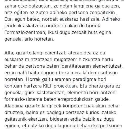
zahar-etxe batzuetan, zeinetan langileria galdua zen,
hitz egiten ez zuten adineko pertsona zenbaitekin.
Eta, egun batez, norbait euskaraz hasi zaie. Adineko
jendeak askatzeko ondorioa ukan du horrek.
Formazio-zentroan, ikusi dugu zerbait huts egina
genuela, arlo horretan.
Alta, gizarte-langilearentzat, aterabidea ez da
euskaraz mintzatzeari mugatzen: hizkuntza hartu
behar da pertsona baten identitatearen elementutzat,
erran nahi baita dagoen bezala eraiki den osotasun
horretan. Horrek gaitu eraman paradigma hori
kontuan hartzera KILT proiektuan. Eta ohartu gara ez
genuela, gure ikastetxeetan, elementu hori lantzen:
formazio-sistema baten erreprodukzioan gaude.
Alabaina gizarte-langileek konpetentziak ukan behar
dituztela, baina ez badiegu bertzeaz kurios izateko
gaitasunik ekartzen, bidearen erdia baizik ez dugu
eginen, eta utziko dugu lagundu beharreko pertsonen