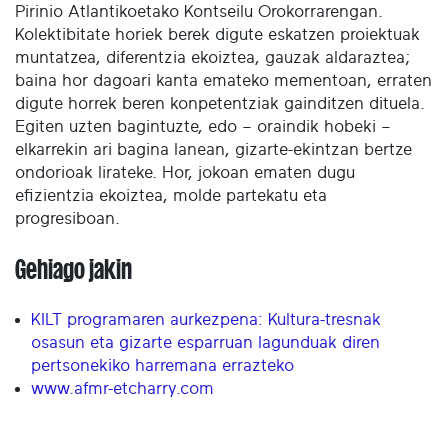
Pirinio Atlantikoetako Kontseilu Orokorrarengan.
Kolektibitate horiek berek digute eskatzen proiektuak
muntatzea, diferentzia ekoiztea, gauzak aldaraztea;
baina hor dagoari kanta emateko mementoan, erraten
digute horrek beren konpetentziak gainditzen dituela.
Egiten uzten bagintuzte, edo – oraindik hobeki –
elkarrekin ari bagina lanean, gizarte-ekintzan bertze
ondorioak lirateke. Hor, jokoan ematen dugu
efizientzia ekoiztea, molde partekatu eta
progresiboan.
Gehiago jakin
KILT programaren aurkezpena: Kultura-tresnak
osasun eta gizarte esparruan lagunduak diren
pertsonekiko harremana errazteko
www.afmr-etcharry.com