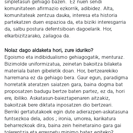
sinpletasun gehiago bazen. Ez nuen sendi
komunitateen afirmazio ezkorrik, adibidez. Alta,
komunitateak zentzua dauka, interesa eta historia
partekatzen duen espazioa da, eta biziki interesgarria
da, salbu postura defentsiboan dagoelarik. Hor,
elkarbizitzarako, zailagoa da.
Nolaz dago aldaketa hori, zure iduriko?
Egoismo eta indibidualismo gehiagogatik, menturaz.
Bizimolde uniformizatua, zeinetan bakoitza bilaketa
materiala baten gibeletik doan. Hor, bertzearekiko
harremana ez da gehiago bera. Gaur egun, paradigma
horretatik ateratzen saiatzen gara, baina dogma bat
proposatzen badugu bertze baten partez, ez da, hori
ere, ibiliko. Askatasun-baieztapenaren aitzakiz,
bakoitzak bere diktata inposatzen dio bertzeari.
Berriki gertatutakoek egin dute adierazpen-askatasuna
funtsezkoa dela, ados ; ironia, umorea, karikatura
beharrezkoak dira, baina zein heinetaraino gara gai
tolerentzia eta errespetu minimo batez egiteko?