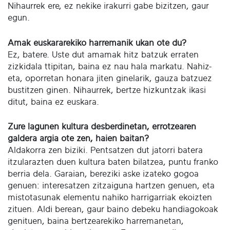
Nihaurrek ere, ez nekike irakurri gabe bizitzen, gaur
egun.
Amak euskararekiko harremanik ukan ote du?
Ez, batere. Uste dut amamak hitz batzuk erraten
zizkidala ttipitan, baina ez nau hala markatu. Nahiz-
eta, oporretan honara jiten ginelarik, gauza batzuez
bustitzen ginen. Nihaurrek, bertze hizkuntzak ikasi
ditut, baina ez euskara.
Zure lagunen kultura desberdinetan, errotzearen
galdera argia ote zen, haien baitan?
Aldakorra zen biziki. Pentsatzen dut jatorri batera
itzularazten duen kultura baten bilatzea, puntu franko
berria dela. Garaian, bereziki aske izateko gogoa
genuen: interesatzen zitzaiguna hartzen genuen, eta
mistotasunak elementu nahiko harrigarriak ekoizten
zituen. Aldi berean, gaur baino debeku handiagokoak
genituen, baina bertzearekiko harremanetan,