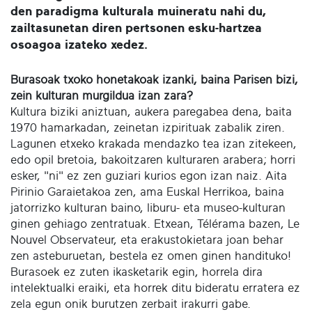
den paradigma kulturala muineratu nahi du,
zailtasunetan diren pertsonen esku-hartzea
osoagoa izateko xedez.
Burasoak txoko honetakoak izanki, baina Parisen bizi,
zein kulturan murgildua izan zara?
Kultura biziki aniztuan, aukera paregabea dena, baita
1970 hamarkadan, zeinetan izpirituak zabalik ziren.
Lagunen etxeko krakada mendazko tea izan zitekeen,
edo opil bretoia, bakoitzaren kulturaren arabera; horri
esker, "ni" ez zen guziari kurios egon izan naiz. Aita
Pirinio Garaietakoa zen, ama Euskal Herrikoa, baina
jatorrizko kulturan baino, liburu- eta museo-kulturan
ginen gehiago zentratuak. Etxean, Télérama bazen, Le
Nouvel Observateur, eta erakustokietara joan behar
zen asteburuetan, bestela ez omen ginen handituko!
Burasoek ez zuten ikasketarik egin, horrela dira
intelektualki eraiki, eta horrek ditu bideratu erratera ez
zela egun onik burutzen zerbait irakurri gabe.