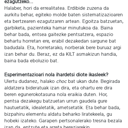
ezagutzeko...
Halaber, hori da errealitatea. Erdibide zuzena da
aurkitu behar, egiteko molde baten sistematizazioaren
eta bertzearen ezagutzaren artean. Egoitza batzuetan,
garbiketa, pazienteka hamar minutukoa da. Baina
behar bada, entsea gaitezke pentsatzera, espazio
behartu horretan ere, erabil dezakedan sargune bat
badudala. Eta, horretarako, norberak bere buruaz argi
izan behar du. Beraz, ez da KILT asmakizun handia,
baina bada eboluzio bat.
Esperimentazioari nola ihardetsi diote ikasleek?
Ulertu dudanez, halako
choc
bat ukan dute. Begirada
aldatzera bideratuak izan dira, eta ohartu ere dira
beren egunerokotasuna nola eraikia duten. Hor,
pentsa dezakegu batzuetan urrun gaudela gure
hautuetatik, idealetatik, ametsetatik. Eta behar bada,
bizpahiru elementu aldatu beharko liratekeela, gu
hobeki izateko. Garapen pertsonalerako tresna bezala
izan da, entzute eta arreta bereziarekin.