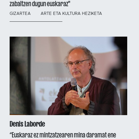
zabaltzen dugun euskaraz"
GIZARTEA
ARTE ETA KULTURA HEZIKETA
Denis Laborde
“Euskaraz ez mintzatzearen mina daramat ene