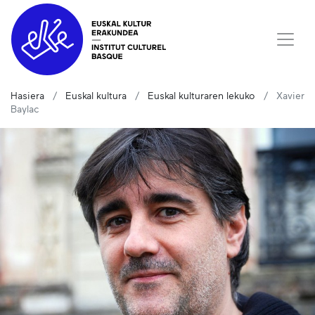
Hasiera
Euskal kultura
Euskal kulturaren lekuko
Xavier
Baylac