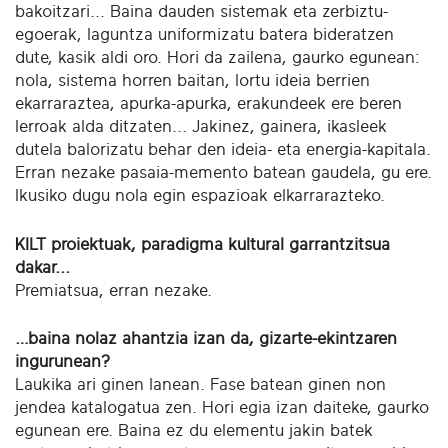
bakoitzari... Baina dauden sistemak eta zerbiztu-
egoerak, laguntza uniformizatu batera bideratzen
dute, kasik aldi oro. Hori da zailena, gaurko egunean:
nola, sistema horren baitan, lortu ideia berrien
ekarraraztea, apurka-apurka, erakundeek ere beren
lerroak alda ditzaten... Jakinez, gainera, ikasleek
dutela balorizatu behar den ideia- eta energia-kapitala.
Erran nezake pasaia-memento batean gaudela, gu ere.
Ikusiko dugu nola egin espazioak elkarrarazteko.
KILT proiektuak, paradigma kultural garrantzitsua
dakar...
Premiatsua, erran nezake.
…baina nolaz ahantzia izan da, gizarte-ekintzaren
ingurunean?
Laukika ari ginen lanean. Fase batean ginen non
jendea katalogatua zen. Hori egia izan daiteke, gaurko
egunean ere. Baina ez du elementu jakin batek