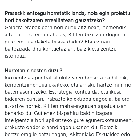
Preseski: entsegu horretatik landa, nola egin proiektu
hori bakoitzaren errealitatean gauzatzeko?
Galdera erabakigarri hori dugu aitzinean, hemendik
aitzina: nola eman ahalak, KILTen bizi izan dugun hori
gure eredu-aldaketa bilaka dadin? Eta ez naiz
baitezpada diru-kontuetaz ari, baizik-eta zentzu-
istorioaz.
Horretan sinesten duzu?
Inozientzia apur bat atxikitzearen beharra badut nik,
konbentzimendua ukaiteko, eta arrisku-hartze minimo
baten asumitzeko. Estrategia-kontua da, eta ikusi,
bidearen puntan, irabazte kolektiboa dagoela: balore-
atzartze horrek, KILTen mahai-inguruan aipatua izan
beharko du. Gutienez bizpahiru baldin bagara
inteligentzia hori aplikatzeko gure egunerokotasunean,
erakuste-ondorio handiagoa ukanen du. Bereziki
bertze eragile batzuengan, Akitaniako Eskualdea edo