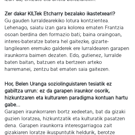
Zer dakar KILTek Etcharry bezalako ikastetxeari?
Gu gauden lurraldearekiko lotura kontzientea.
Lehenago, saiatu izan gara kolorea ematen Frantzia
osoan berdina den formazio bati; baina oraingoan,
interes-bateratze batera hel gaitezke, gizarte-
langilearen eremuko galderek ere lurraldearen garapen
iraunkorra baimen dezaten. Edo, gutienez, lurralde
baten baitan, batzuen eta bertzeen arteko
harremanei, zentzu bat ematen saia gaitezen.
Hor, Belen Uranga soziolinguistaren tesiatik ez
gabiltza urrun: ez da garapen iraunkor osorik,
hizkuntzaren eta kulturaren paradigma kontuan hartu
gabe...
Garapen iraunkorraren bortz xedeetan, bat da gizaki
guzien loratzea, hizkuntzatik eta kulturatik pasatzen
dena. Garapen iraunkorra interesgarriagoa zait
gizakiaren loratze ikuspuntutik heldurik, berotze