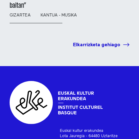
baitan”
GIZARTEA
KANTUA - MUSIKA
Elkarrizketa gehiago
Euskal kultur erakundea
Lota Jauregia - 64480 Uztaritze