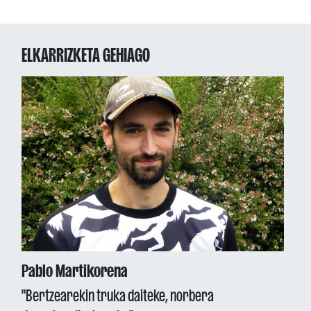
ELKARRIZKETA GEHIAGO
Pablo Martikorena
"Bertzearekin truka daiteke, norbera