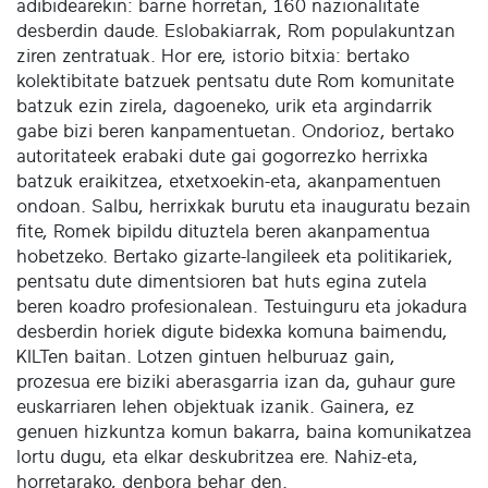
adibidearekin: barne horretan, 160 nazionalitate
desberdin daude. Eslobakiarrak, Rom populakuntzan
ziren zentratuak. Hor ere, istorio bitxia: bertako
kolektibitate batzuek pentsatu dute Rom komunitate
batzuk ezin zirela, dagoeneko, urik eta argindarrik
gabe bizi beren kanpamentuetan. Ondorioz, bertako
autoritateek erabaki dute gai gogorrezko herrixka
batzuk eraikitzea, etxetxoekin-eta, akanpamentuen
ondoan. Salbu, herrixkak burutu eta inauguratu bezain
fite, Romek bipildu dituztela beren akanpamentua
hobetzeko. Bertako gizarte-langileek eta politikariek,
pentsatu dute dimentsioren bat huts egina zutela
beren koadro profesionalean. Testuinguru eta jokadura
desberdin horiek digute bidexka komuna baimendu,
KILTen baitan. Lotzen gintuen helburuaz gain,
prozesua ere biziki aberasgarria izan da, guhaur gure
euskarriaren lehen objektuak izanik. Gainera, ez
genuen hizkuntza komun bakarra, baina komunikatzea
lortu dugu, eta elkar deskubritzea ere. Nahiz-eta,
horretarako, denbora behar den.