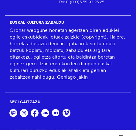
Tel: 0 (033)5 59 93 25 25
EUSKAL KULTURA ZABALDU
Orohar webgune honetan agertzen diren edukiei
egile-eskubideak lotuak zaizkie (copyright). Halere,
horrela adierazia denean, guhaurek sortu eduki
batzuk kopiatu, moldatu, zabaldu eta argitara
ditzakezu, egiletza aitortu eta baldintza beretan
eginez gero. Izan ere ekoizten ditugun euskal
kulturari buruzko edukiak ahalik eta gehien
zabaltzea nahi dugu.
Gehiago jakin
SEGI GAITZAZU
GURE NEWSLETTERARI HARPIDETU!