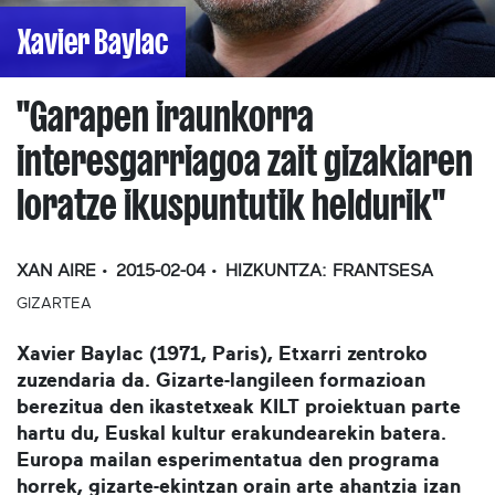
Xavier Baylac
''Garapen iraunkorra
interesgarriagoa zait gizakiaren
loratze ikuspuntutik heldurik''
XAN AIRE
2015-02-04
HIZKUNTZA:
FRANTSESA
GIZARTEA
Xavier Baylac (1971, Paris), Etxarri zentroko
zuzendaria da. Gizarte-langileen formazioan
berezitua den ikastetxeak KILT proiektuan parte
hartu du, Euskal kultur erakundearekin batera.
Europa mailan esperimentatua den programa
horrek, gizarte-ekintzan orain arte ahantzia izan