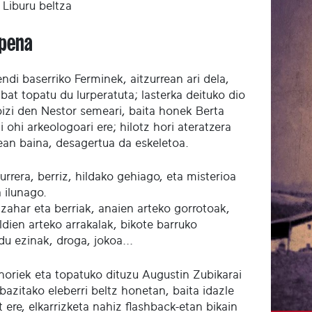
Liburu beltza
pena
ndi baserriko Ferminek, aitzurrean ari dela,
bat topatu du lurperatuta; lasterka deituko dio
bizi den Nestor semeari, baita honek Berta
 ohi arkeologoari ere; hilotz hori ateratzera
an baina, desagertua da eskeletoa.
urrera, berriz, hildako gehiago, eta misterioa
 ilunago.
 zahar eta berriak, anaien arteko gorrotoak,
ldien arteko arrakalak, bikote barruko
u ezinak, droga, jokoa...
horiek eta topatuko dituzu Augustin Zubikarai
abazitako eleberri beltz honetan, baita idazle
t ere, elkarrizketa nahiz flashback-etan bikain