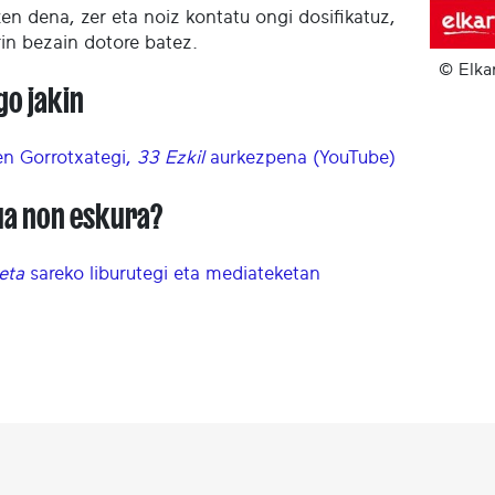
en dena, zer eta noiz kontatu ongi dosifikatuz,
rin bezain dotore batez.
© Elka
go jakin
en Gorrotxategi,
33 Ezkil
aurkezpena (YouTube)
ua non eskura?
keta
sareko liburutegi eta mediateketan