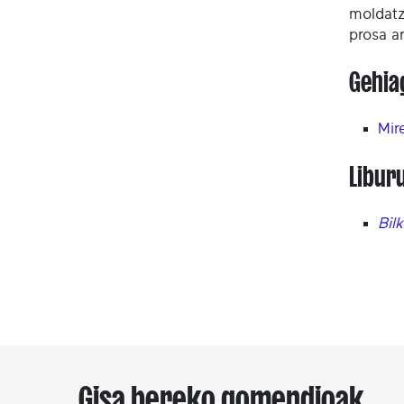
moldatz
prosa a
Gehia
Mir
Libur
Bil
Gisa bereko gomendioak