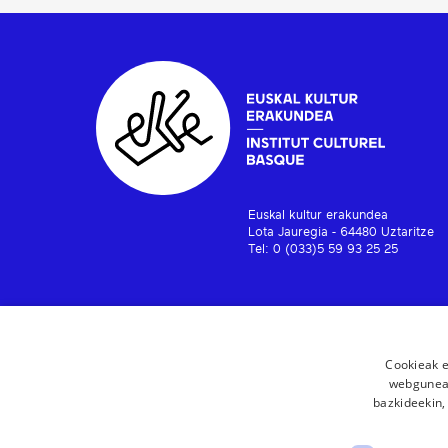
Euskal kultur erakundea
Lota Jauregia - 64480 Uztaritze
Tel: 0 (033)5 59 93 25 25
Cookieak e
webgunear
bazkideekin,