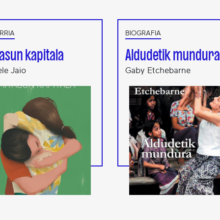
RRIA
BIOGRAFIA
asun kapitala
Aldudetik mundura
le Jaio
Gaby Etchebarne