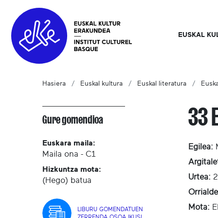
EUSKAL KU
Hasiera
Euskal kultura
Euskal literatura
Euska
33 E
Gure gomendioa
Euskara maila:
Egilea:
Maila ona - C1
Argitale
Hizkuntza mota:
Urtea:
2
(Hego) batua
Orriald
Mota:
E
LIBURU GOMENDATUEN
ZERRENDA OSOA IKUSI