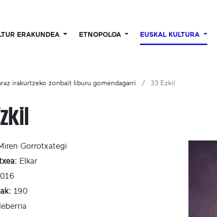
LTUR ERAKUNDEA
ETNOPOLOA
EUSKAL KULTURA
raz irakurtzeko zonbait liburu gomendagarri
33 Ezkil
zkil
Miren Gorrotxategi
txea:
Elkar
016
eak:
190
leberria