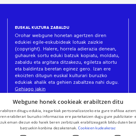
EUSKAL KULTURA ZABALDU
Orohar webgune honetan agertzen diren
edukiei egile-eskubideak lotuak zaizkie
(copyright). Halere, horrela adierazia denean,
guhaurek sortu eduki batzuk kopiatu, moldatu,
zabaldu eta argitara ditzakezu, egiletza aitortu
eta baldintza beretan eginez gero. Izan ere
ekoizten ditugun euskal kulturari buruzko
edukiak ahalik eta gehien zabaltzea nahi dugu.
Gehiago jakin
Webgune honek cookieak erabiltzen ditu
rabiltzen ditugu edukia, iragarkiak pertsonalizatzeko eta gure trafikoa azter
en erabilerari buruzko informazioa ere partekatzen dugu gure publizitate- et
 zuk eman diezun edo haiek beren zerbitzuak erabiltzeagatik bildu duten bes
batzuekin konbina dezaketenak.
Cookieen kudeaketaz