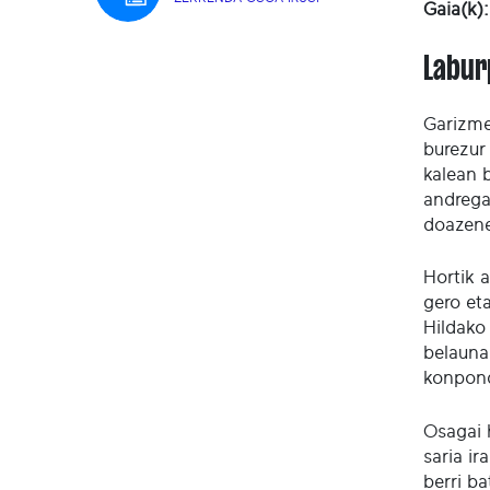
Gaia(k):
Labur
Garizme
burezur 
kalean 
andregai
doazene
Hortik a
gero eta
Hildako
belauna
konpond
Osagai 
saria ir
berri ba