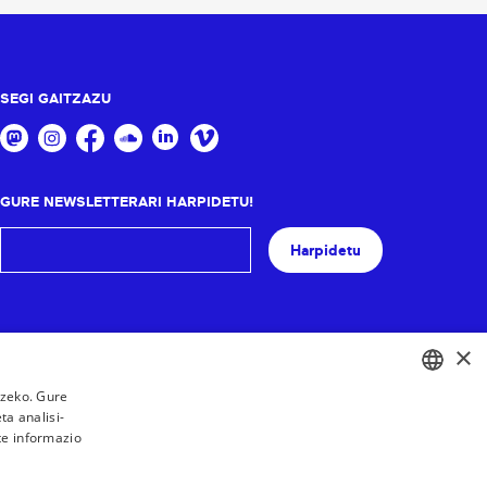
SEGI GAITZAZU
GURE NEWSLETTERARI HARPIDETU!
Harpidetu
×
tzeko. Gure
a analisi-
BASQUE
te informazio
FRENCH