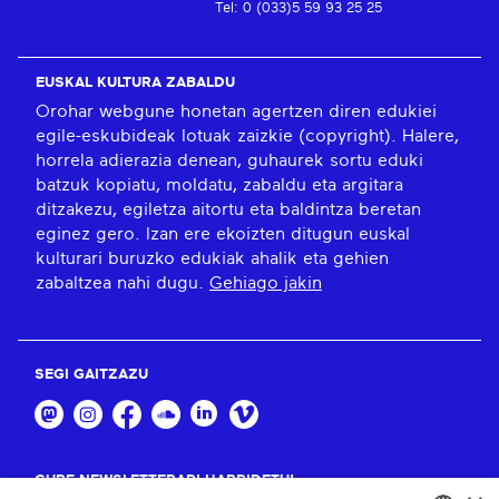
Tel: 0 (033)5 59 93 25 25
EUSKAL KULTURA ZABALDU
Orohar webgune honetan agertzen diren edukiei
egile-eskubideak lotuak zaizkie (copyright). Halere,
horrela adierazia denean, guhaurek sortu eduki
batzuk kopiatu, moldatu, zabaldu eta argitara
ditzakezu, egiletza aitortu eta baldintza beretan
eginez gero. Izan ere ekoizten ditugun euskal
kulturari buruzko edukiak ahalik eta gehien
zabaltzea nahi dugu.
Gehiago jakin
SEGI GAITZAZU
GURE NEWSLETTERARI HARPIDETU!