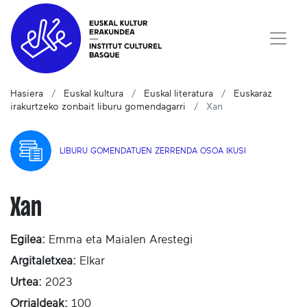
Hasiera
Euskal kultura
Euskal literatura
Euskaraz
irakurtzeko zonbait liburu gomendagarri
Xan
LIBURU GOMENDATUEN ZERRENDA OSOA IKUSI
Xan
Egilea:
Emma eta Maialen Arestegi
Argitaletxea:
Elkar
Urtea:
2023
Orrialdeak:
100