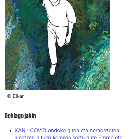
© Elkar
Gehiago jakin
XAN : COVID ondoko giroa eta nerabezaroa
aipatzen dituen komikia sortu dute Emma eta