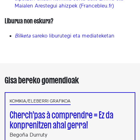
Maialen Arestegui ahizpek (Francebleu.fr)
Liburua non eskura?
Bilketa
sareko liburutegi eta mediateketan
Gisa bereko gomendioak
KOMIKIA/ELEBERRI GRAFIKOA
Cherch'pas à comprendre = Ez da
konprenitzen ahal gerra!
Begoña Durruty