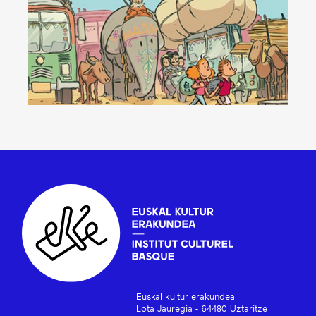
Euskal kultur erakundea
Lota Jauregia - 64480 Uztaritze