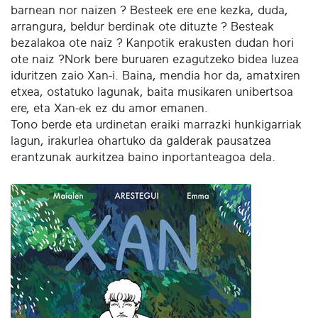
barnean nor naizen ? Besteek ere ene kezka, duda,
arrangura, beldur berdinak ote dituzte ? Besteak
bezalakoa ote naiz ? Kanpotik erakusten dudan hori
ote naiz ?Nork bere buruaren ezagutzeko bidea luzea
iduritzen zaio Xan-i. Baina, mendia hor da, amatxiren
etxea, ostatuko lagunak, baita musikaren unibertsoa
ere, eta Xan-ek ez du amor emanen.
Tono berde eta urdinetan eraiki marrazki hunkigarriak
lagun, irakurlea ohartuko da galderak pausatzea
erantzunak aurkitzea baino inportanteagoa dela.