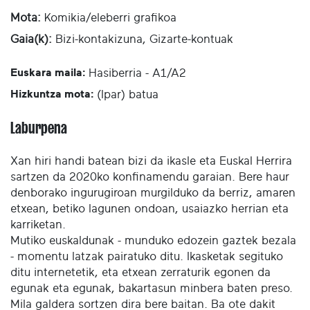
Mota:
Komikia/eleberri grafikoa
Gaia(k):
Bizi-kontakizuna, Gizarte-kontuak
Euskara maila:
Hasiberria - A1/A2
Hizkuntza mota:
(Ipar) batua
Laburpena
Xan hiri handi batean bizi da ikasle eta Euskal Herrira
sartzen da 2020ko konfinamendu garaian. Bere haur
denborako ingurugiroan murgilduko da berriz, amaren
etxean, betiko lagunen ondoan, usaiazko herrian eta
karriketan.
Mutiko euskaldunak - munduko edozein gaztek bezala
- momentu latzak pairatuko ditu. Ikasketak segituko
ditu internetetik, eta etxean zerraturik egonen da
egunak eta egunak, bakartasun minbera baten preso.
Mila galdera sortzen dira bere baitan. Ba ote dakit