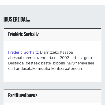
IKUS ERE BAI...
Frédéric Sorhaitz
Frédéric Sorhaitz
Biarritzeko Itsasoa
abesbatzaren zuzendaria da 2002. urteaz gero.
Bestalde, besteak beste, bibolin
"alto"
erakaslea
da Landesetako musika kontserbatorioan.
Partiturei buruz