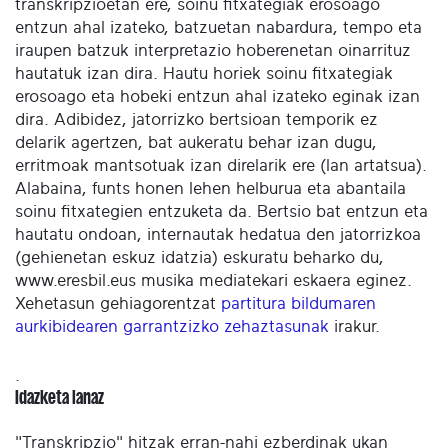
transkripzioetan ere, soinu fitxategiak erosoago
entzun ahal izateko, batzuetan nabardura, tempo eta
iraupen batzuk interpretazio hoberenetan oinarrituz
hautatuk izan dira. Hautu horiek soinu fitxategiak
erosoago eta hobeki entzun ahal izateko eginak izan
dira. Adibidez, jatorrizko bertsioan temporik ez
delarik agertzen, bat aukeratu behar izan dugu,
erritmoak mantsotuak izan direlarik ere (lan artatsua).
Alabaina, funts honen lehen helburua eta abantaila
soinu fitxategien entzuketa da. Bertsio bat entzun eta
hautatu ondoan, internautak hedatua den jatorrizkoa
(gehienetan eskuz idatzia) eskuratu beharko du,
www.eresbil.eus musika mediatekari eskaera eginez.
Xehetasun gehiagorentzat
partitura bildumaren
aurkibidearen garrantzizko zehaztasunak
irakur.
.
Idazketa lanaz
"Transkripzio" hitzak erran-nahi ezberdinak ukan