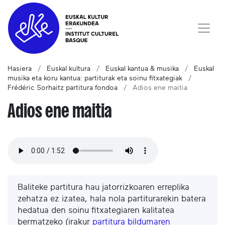
Hasiera
Euskal kultura
Euskal kantua & musika
Euskal
musika eta koru kantua: partiturak eta soinu fitxategiak
Frédéric Sorhaitz partitura fondoa
Adios ene maitia
Adios ene maitia
Baliteke partitura hau jatorrizkoaren erreplika
zehatza ez izatea, hala nola partiturarekin batera
hedatua den soinu fitxategiaren kalitatea
bermatzeko (irakur
partitura bildumaren