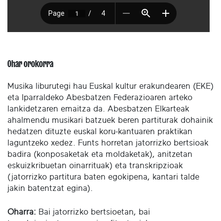
Ohar orokorra
Musika liburutegi hau Euskal kultur erakundearen (EKE)
eta Iparraldeko Abesbatzen Federazioaren arteko
lankidetzaren emaitza da. Abesbatzen Elkarteak
ahalmendu musikari batzuek beren partiturak dohainik
hedatzen dituzte euskal koru-kantuaren praktikan
laguntzeko xedez. Funts horretan jatorrizko bertsioak
badira (konposaketak eta moldaketak), anitzetan
eskuizkribuetan oinarrituak) eta transkripzioak
(jatorrizko partitura baten egokipena, kantari talde
jakin batentzat egina).
Oharra:
Bai jatorrizko bertsioetan, bai