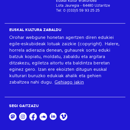
Euskal kultur erakundea
Lota Jauregia - 64480 Uztaritze
Tel: 0 (033)5 59 93 25 25
EUSKAL KULTURA ZABALDU
Orohar webgune honetan agertzen diren edukiei
egile-eskubideak lotuak zaizkie (copyright). Halere,
horrela adierazia denean, guhaurek sortu eduki
batzuk kopiatu, moldatu, zabaldu eta argitara
ditzakezu, egiletza aitortu eta baldintza beretan
eginez gero. Izan ere ekoizten ditugun euskal
kulturari buruzko edukiak ahalik eta gehien
zabaltzea nahi dugu.
Gehiago jakin
SEGI GAITZAZU