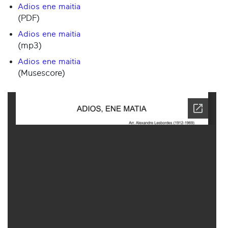
Adios ene maitia
(PDF)
Adios ene maitia
(mp3)
Adios ene maitia
(Musescore)