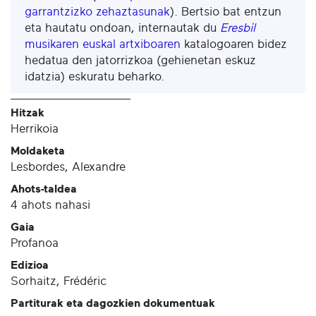
garrantzizko zehaztasunak
). Bertsio bat entzun
eta hautatu ondoan, internautak du
Eresbil
musikaren euskal artxiboaren
katalogoaren bidez
hedatua den jatorrizkoa (gehienetan eskuz
idatzia) eskuratu beharko.
Hitzak
Herrikoia
Moldaketa
Lesbordes, Alexandre
Ahots-taldea
4 ahots nahasi
Gaia
Profanoa
Edizioa
Sorhaitz, Frédéric
Partiturak eta dagozkien dokumentuak