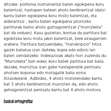
ditzake: polifonia instrumental baten egokipena koru
batentzat; hastapen batean ahots berdinentzat idatzi
kantu baten egokipena koru misto batentzat, eta
alderantziz ; kantu baten egokipena jatorrizko
partiturak baino ahots guttiagorentzat ("murrizketa"
bat da orduan). Kasu guzietan, kontua da partitura bat
egokitzea koru mota jakin batentzat, bere ezaugarrien
arabera. Partitura batzuendako, "transkripzio" hitza
gaizki baliatua izan daiteke, kopia edo edizio lan
baten izendatzeko. Indexazioak akats hori zuzendu du.
"Murrizketa" bati esker, koru batek partitura bat balia
dezake, murriztua izan gabe hastapenetik pentsatu
ahotsen kopurua edo motagatik balia ezina
litzaiokelarik. Adibidez, 4 ahots mistorendako kantu
bat 3 ahots berdinentzat murrizten da, edo ahots
gehiagorentzat pentsatu kantu bat 4 ahots mistora.
Euskal ortografiaz