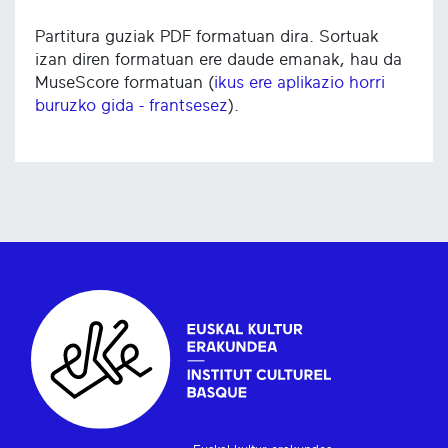
Partitura guziak PDF formatuan dira. Sortuak
izan diren formatuan ere daude emanak, hau da
MuseScore formatuan (
ikus ere aplikazio horri
buruzko gida - frantsesez
).