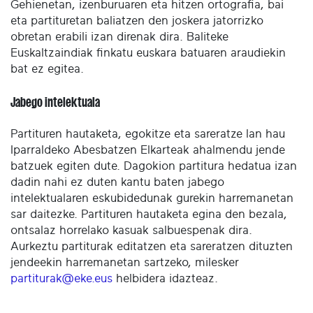
Gehienetan, izenburuaren eta hitzen ortografia, bai
eta partituretan baliatzen den joskera jatorrizko
obretan erabili izan direnak dira. Baliteke
Euskaltzaindiak finkatu euskara batuaren araudiekin
bat ez egitea.
Jabego intelektuala
Partituren hautaketa, egokitze eta sareratze lan hau
Iparraldeko Abesbatzen Elkarteak ahalmendu jende
batzuek egiten dute. Dagokion partitura hedatua izan
dadin nahi ez duten kantu baten jabego
intelektualaren eskubidedunak gurekin harremanetan
sar daitezke. Partituren hautaketa egina den bezala,
ontsalaz horrelako kasuak salbuespenak dira.
Aurkeztu partiturak editatzen eta sareratzen dituzten
jendeekin harremanetan sartzeko, milesker
partiturak@eke.eus
helbidera idazteaz.