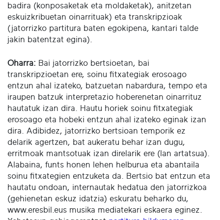
badira (konposaketak eta moldaketak), anitzetan
eskuizkribuetan oinarrituak) eta transkripzioak
(jatorrizko partitura baten egokipena, kantari talde
jakin batentzat egina).
Oharra:
Bai jatorrizko bertsioetan, bai
transkripzioetan ere, soinu fitxategiak erosoago
entzun ahal izateko, batzuetan nabardura, tempo eta
iraupen batzuk interpretazio hoberenetan oinarrituz
hautatuk izan dira. Hautu horiek soinu fitxategiak
erosoago eta hobeki entzun ahal izateko eginak izan
dira. Adibidez, jatorrizko bertsioan temporik ez
delarik agertzen, bat aukeratu behar izan dugu,
erritmoak mantsotuak izan direlarik ere (lan artatsua).
Alabaina, funts honen lehen helburua eta abantaila
soinu fitxategien entzuketa da. Bertsio bat entzun eta
hautatu ondoan, internautak hedatua den jatorrizkoa
(gehienetan eskuz idatzia) eskuratu beharko du,
www.eresbil.eus musika mediatekari eskaera eginez.