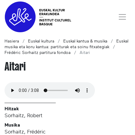
Hasiera
Euskal kultura
Euskal kantua & musika
Euskal
musika eta koru kantua: partiturak eta soinu fitxategiak
Frédéric Sorhaitz partitura fondoa
Aitari
Aitari
Hitzak
Sorhaitz, Robert
Musika
Sorhaitz, Frédéric