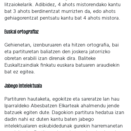
litzaiokelarik. Adibidez, 4 ahots mistorendako kantu
bat 3 ahots berdinentzat murrizten da, edo ahots
gehiagorentzat pentsatu kantu bat 4 ahots mistora.
Euskal ortografiaz
Gehienetan, izenburuaren eta hitzen ortografia, bai
eta partituretan baliatzen den joskera jatorrizko
obretan erabili izan direnak dira. Baliteke
Euskaltzaindiak finkatu euskara batuaren araudiekin
bat ez egitea.
Jabego intelektuala
Partituren hautaketa, egokitze eta sareratze lan hau
Iparraldeko Abesbatzen Elkarteak ahalmendu jende
batzuek egiten dute. Dagokion partitura hedatua izan
dadin nahi ez duten kantu baten jabego
intelektualaren eskubidedunak gurekin harremanetan