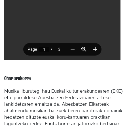
Ohar orokorra
Musika liburutegi hau Euskal kultur erakundearen (EKE)
eta Iparraldeko Abesbatzen Federazioaren arteko
lankidetzaren emaitza da. Abesbatzen Elkarteak
ahalmendu musikari batzuek beren partiturak dohainik
hedatzen dituzte euskal koru-kantuaren praktikan
laguntzeko xedez. Funts horretan jatorrizko bertsioak