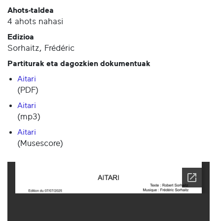
Ahots-taldea
4 ahots nahasi
Edizioa
Sorhaitz, Frédéric
Partiturak eta dagozkien dokumentuak
Aitari
(PDF)
Aitari
(mp3)
Aitari
(Musescore)