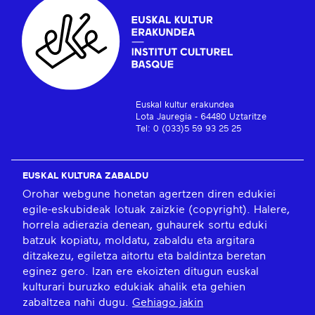
Euskal kultur erakundea
Lota Jauregia - 64480 Uztaritze
Tel: 0 (033)5 59 93 25 25
EUSKAL KULTURA ZABALDU
Orohar webgune honetan agertzen diren edukiei
egile-eskubideak lotuak zaizkie (copyright). Halere,
horrela adierazia denean, guhaurek sortu eduki
batzuk kopiatu, moldatu, zabaldu eta argitara
ditzakezu, egiletza aitortu eta baldintza beretan
eginez gero. Izan ere ekoizten ditugun euskal
kulturari buruzko edukiak ahalik eta gehien
zabaltzea nahi dugu.
Gehiago jakin