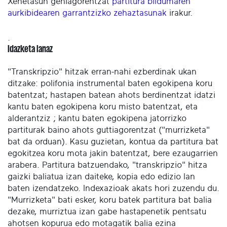
Xehetasun gehiagorentzat
partitura bildumaren
aurkibidearen garrantzizko zehaztasunak
irakur.
.
Idazketa lanaz
"Transkripzio" hitzak erran-nahi ezberdinak ukan
ditzake: polifonia instrumental baten egokipena koru
batentzat; hastapen batean ahots berdinentzat idatzi
kantu baten egokipena koru misto batentzat, eta
alderantziz ; kantu baten egokipena jatorrizko
partiturak baino ahots guttiagorentzat ("murrizketa"
bat da orduan). Kasu guzietan, kontua da partitura bat
egokitzea koru mota jakin batentzat, bere ezaugarrien
arabera. Partitura batzuendako, "transkripzio" hitza
gaizki baliatua izan daiteke, kopia edo edizio lan
baten izendatzeko. Indexazioak akats hori zuzendu du.
"Murrizketa" bati esker, koru batek partitura bat balia
dezake, murriztua izan gabe hastapenetik pentsatu
ahotsen kopurua edo motagatik balia ezina