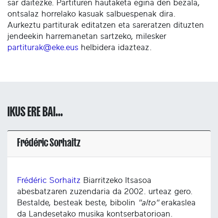
sar daitezke. Partituren hautaketa egina den bezala,
ontsalaz horrelako kasuak salbuespenak dira.
Aurkeztu partiturak editatzen eta sareratzen dituzten
jendeekin harremanetan sartzeko, milesker
partiturak@eke.eus
helbidera idazteaz.
IKUS ERE BAI...
Frédéric Sorhaitz
Frédéric Sorhaitz
Biarritzeko Itsasoa
abesbatzaren zuzendaria da 2002. urteaz gero.
Bestalde, besteak beste, bibolin
"alto"
erakaslea
da Landesetako musika kontserbatorioan.