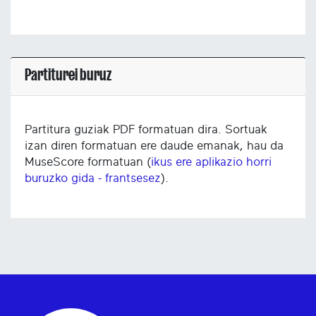
Partiturei buruz
Partitura guziak PDF formatuan dira. Sortuak
izan diren formatuan ere daude emanak, hau da
MuseScore formatuan (
ikus ere aplikazio horri
buruzko gida - frantsesez
).