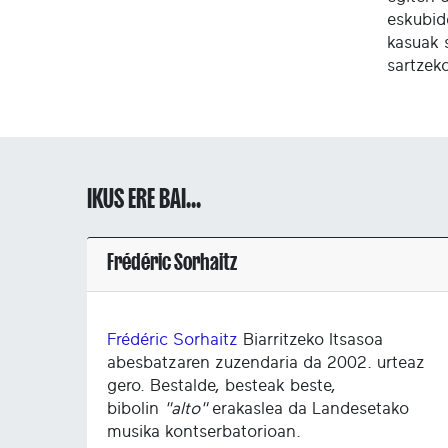
eskubid
kasuak 
sartzek
IKUS ERE BAI...
Frédéric Sorhaitz
Frédéric Sorhaitz
Biarritzeko Itsasoa
abesbatzaren zuzendaria da 2002. urteaz
gero. Bestalde, besteak beste,
bibolin
"alto"
erakaslea da Landesetako
musika kontserbatorioan.