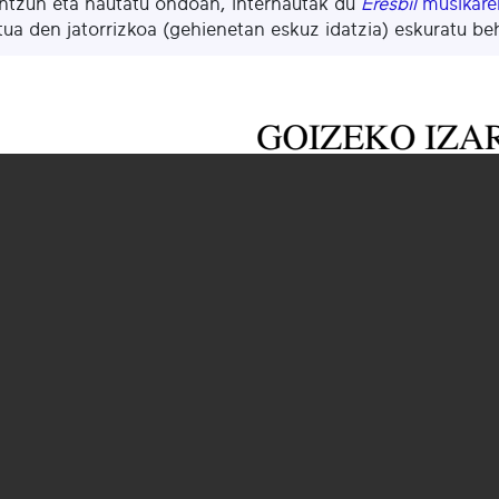
ntzun eta hautatu ondoan, internautak du
Eresbil
musikaren
ua den jatorrizkoa (gehienetan eskuz idatzia) eskuratu be