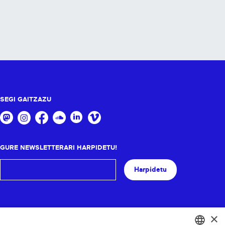
SEGI GAITZAZU
GURE NEWSLETTERARI HARPIDETU!
Harpidetu
×