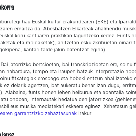
okorra
liburutegi hau Euskal kultur erakundearen (EKE) eta Iparra
tzaren emaitza da. Abesbatzen Elkarteak ahalmendu musika
 euskal koru-kantuaren praktikan laguntzeko xedez. Funts ho
ketak eta moldaketak), anitzetan eskuizkribuetan oinarritu
gokipena, kantari talde jakin batentzat egina).
Bai jatorrizko bertsioetan, bai transkripzioetan ere, soinu
an nabardura, tempo eta iraupen batzuk interpretazio hobe
oinu fitxategiak erosoago eta hobeki entzun ahal izateko e
k ez delarik agertzen, bat aukeratu behar izan dugu, erritm
a). Alabaina, funts honen lehen helburua eta abantaila soin
tatu ondoan, internautak hedatua den jatorrizkoa (gehiene
sbil.eus musika mediatekari eskaera eginez. Xehetasun g
dearen garrantzizko zehaztasunak
irakur.
a lanaz