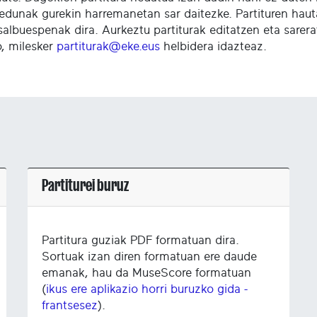
edunak gurekin harremanetan sar daitezke. Partituren haut
salbuespenak dira. Aurkeztu partiturak editatzen eta sare
o, milesker
partiturak@eke.eus
helbidera idazteaz.
Partiturei buruz
Partitura guziak PDF formatuan dira.
Sortuak izan diren formatuan ere daude
emanak, hau da MuseScore formatuan
(
ikus ere aplikazio horri buruzko gida -
frantsesez
).