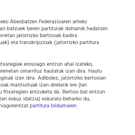
ldeko Abesbatzen Federazioaren arteko
ri batzuek beren partiturak dohainik hedatzen
rretan jatorrizko bertsioak badira
ak) eta transkripzioak (jatorrizko partitura
 fitxategiak erosoago entzun ahal izateko,
renetan oinarrituz hautatuk izan dira. Hautu
ginak izan dira. Adibidez, jatorrizko bertsioan
oak mantsotuak izan direlarik ere (lan
u fitxategien entzuketa da. Bertsio bat entzun
tan eskuz idatzia) eskuratu beharko du,
ehiagorentzat
partitura bildumaren