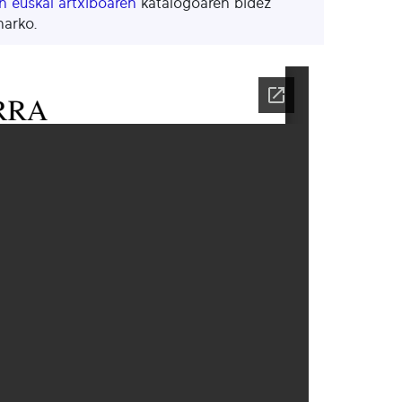
 euskal artxiboaren
katalogoaren bidez
harko.