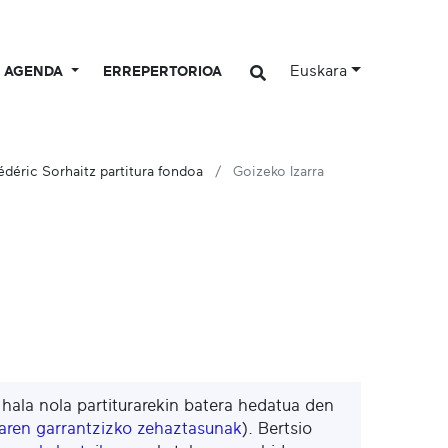
Euskara
AGENDA
ERREPERTORIOA
édéric Sorhaitz partitura fondoa
Goizeko Izarra
, hala nola partiturarekin batera hedatua den
maren garrantzizko zehaztasunak
). Bertsio