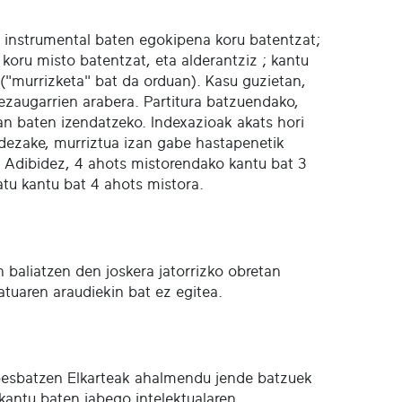
ia instrumental baten egokipena koru batentzat;
oru misto batentzat, eta alderantziz ; kantu
 ("murrizketa" bat da orduan). Kasu guzietan,
 ezaugarrien arabera. Partitura batzuendako,
 lan baten izendatzeko. Indexazioak akats hori
a dezake, murriztua izan gabe hastapenetik
. Adibidez, 4 ahots mistorendako kantu bat 3
tu kantu bat 4 ahots mistora.
n baliatzen den joskera jatorrizko obretan
batuaren araudiekin bat ez egitea.
 Abesbatzen Elkarteak ahalmendu jende batzuek
kantu baten jabego intelektualaren