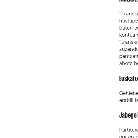
"Transk
hastape
baten e
kontua 
"transkr
zuzendu
pentsat
ahots b
Euskal 
Gehienet
erabili 
Jabego 
Partitu
egiten 