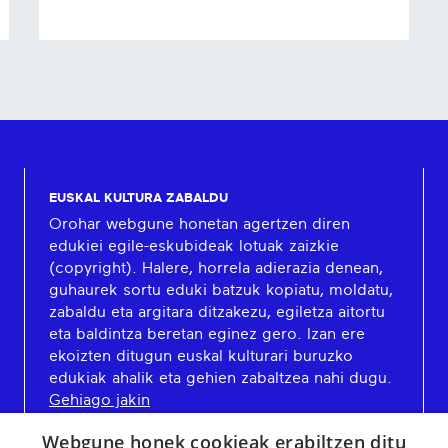
EUSKAL KULTURA ZABALDU
Orohar webgune honetan agertzen diren
edukiei egile-eskubideak lotuak zaizkie
(copyright). Halere, horrela adierazia denean,
guhaurek sortu eduki batzuk kopiatu, moldatu,
zabaldu eta argitara ditzakezu, egiletza aitortu
eta baldintza beretan eginez gero. Izan ere
ekoizten ditugun euskal kulturari buruzko
edukiak ahalik eta gehien zabaltzea nahi dugu.
Gehiago jakin
Webgune honek cookieak erabiltzen ditu