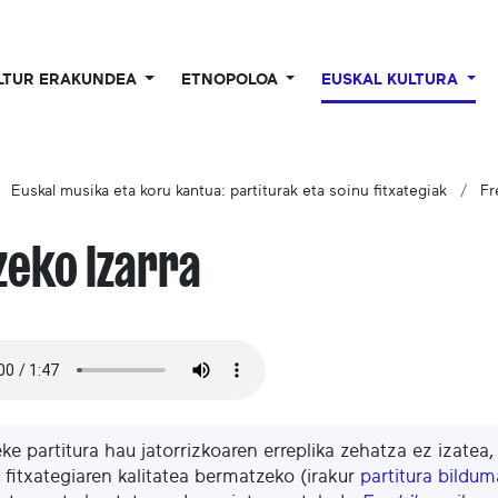
LTUR ERAKUNDEA
ETNOPOLOA
EUSKAL KULTURA
Euskal musika eta koru kantua: partiturak eta soinu fitxategiak
Fr
zeko Izarra
eke partitura hau jatorrizkoaren erreplika zehatza ez izatea
 fitxategiaren kalitatea bermatzeko (irakur
partitura bildu