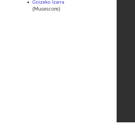
Goizeko Izarra
(Musescore)