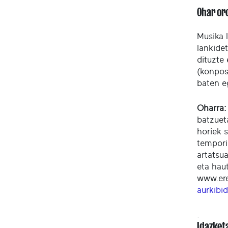
Ohar or
Musika 
lankide
dituzte
(konposa
baten e
Oharra:
batzuet
horiek s
tempori
artatsu
eta hau
www.ere
aurkibi
.
Idazket