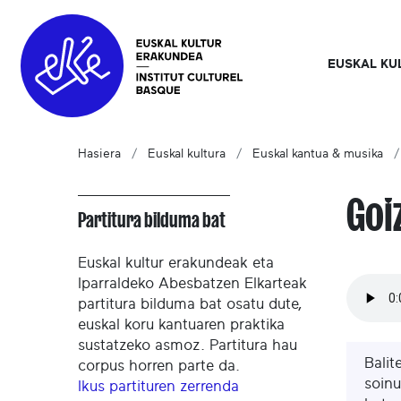
EUSKAL KU
Hasiera
Euskal kultura
Euskal kantua & musika
Goi
Partitura bilduma bat
Euskal kultur erakundeak eta
Iparraldeko Abesbatzen Elkarteak
partitura bilduma bat osatu dute,
euskal koru kantuaren praktika
sustatzeko asmoz. Partitura hau
Balit
corpus horren parte da.
soinu
Ikus partituren zerrenda