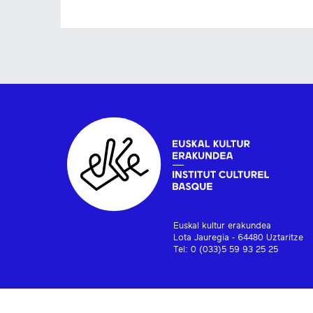
Euskal kultur erakundea
Lota Jauregia - 64480 Uztaritze
Tel: 0 (033)5 59 93 25 25