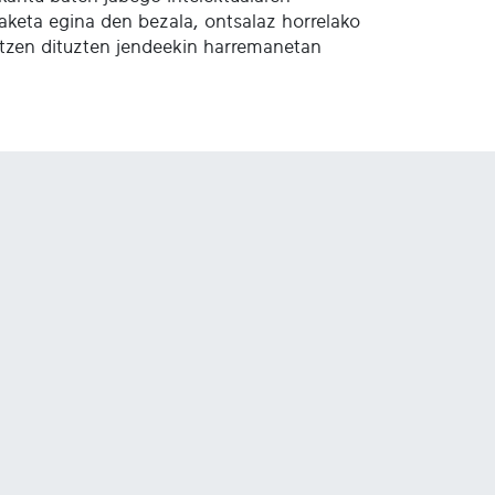
aketa egina den bezala, ontsalaz horrelako
ratzen dituzten jendeekin harremanetan