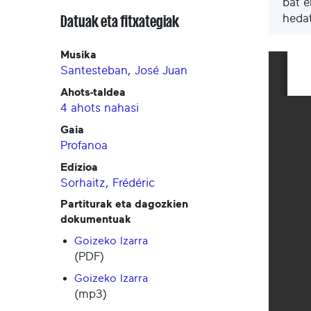
bat e
hedat
Datuak eta fitxategiak
Musika
Santesteban, José Juan
Ahots-taldea
4 ahots nahasi
Gaia
Profanoa
Edizioa
Sorhaitz, Frédéric
Partiturak eta dagozkien
dokumentuak
Goizeko Izarra
(PDF)
Goizeko Izarra
(mp3)