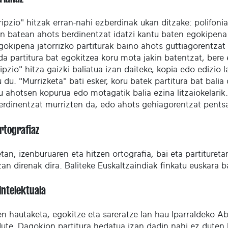
ripzio" hitzak erran-nahi ezberdinak ukan ditzake: polifon
n batean ahots berdinentzat idatzi kantu baten egokipena k
gokipena jatorrizko partiturak baino ahots guttiagorentzat
da partitura bat egokitzea koru mota jakin batentzat, bere
ipzio" hitza gaizki baliatua izan daiteke, kopia edo edizio
 du. "Murrizketa" bati esker, koru batek partitura bat bali
u ahotsen kopurua edo motagatik balia ezina litzaiokelarik
erdinentzat murrizten da, edo ahots gehiagorentzat pentsa
ortografiaz
an, izenburuaren eta hitzen ortografia, bai eta partitureta
izan direnak dira. Baliteke Euskaltzaindiak finkatu euskara 
intelektuala
ren hautaketa, egokitze eta sareratze lan hau Iparraldeko
dute. Dagokion partitura hedatua izan dadin nahi ez duten 