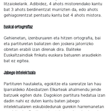
litzaiokelarik. Adibidez, 4 ahots mistorendako kantu
bat 3 ahots berdinentzat murrizten da, edo ahots
gehiagorentzat pentsatu kantu bat 4 ahots mistora.
Euskal ortografiaz
Gehienetan, izenburuaren eta hitzen ortografia, bai
eta partituretan baliatzen den joskera jatorrizko
obretan erabili izan direnak dira. Baliteke
Euskaltzaindiak finkatu euskara batuaren araudiekin
bat ez egitea.
Jabego intelektuala
Partituren hautaketa, egokitze eta sareratze lan hau
Iparraldeko Abesbatzen Elkarteak ahalmendu jende
batzuek egiten dute. Dagokion partitura hedatua izan
dadin nahi ez duten kantu baten jabego
intelektualaren eskubidedunak gurekin harremanetan