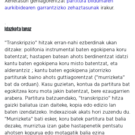
Xehetasun gehiagorentzat
partitura bildumaren
aurkibidearen garrantzizko zehaztasunak
irakur.
.
Idazketa lanaz
"Transkripzio" hitzak erran-nahi ezberdinak ukan
ditzake: polifonia instrumental baten egokipena koru
batentzat; hastapen batean ahots berdinentzat idatzi
kantu baten egokipena koru misto batentzat, eta
alderantziz ; kantu baten egokipena jatorrizko
partiturak baino ahots guttiagorentzat ("murrizketa"
bat da orduan). Kasu guzietan, kontua da partitura bat
egokitzea koru mota jakin batentzat, bere ezaugarrien
arabera. Partitura batzuendako, "transkripzio" hitza
gaizki baliatua izan daiteke, kopia edo edizio lan
baten izendatzeko. Indexazioak akats hori zuzendu du.
"Murrizketa" bati esker, koru batek partitura bat balia
dezake, murriztua izan gabe hastapenetik pentsatu
ahotsen kopurua edo motagatik balia ezina