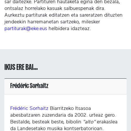
sar daitezke. Partituren hautaketa egina den bezala,
ontsalaz horrelako kasuak salbuespenak dira.
Aurkeztu partiturak editatzen eta sareratzen dituzten
jendeekin harremanetan sartzeko, milesker
partiturak@eke.eus
helbidera idazteaz.
IKUS ERE BAI...
Frédéric Sorhaitz
Frédéric Sorhaitz
Biarritzeko Itsasoa
abesbatzaren zuzendaria da 2002. urteaz gero.
Bestalde, besteak beste, bibolin
"alto"
erakaslea
da Landesetako musika kontserbatorioan.