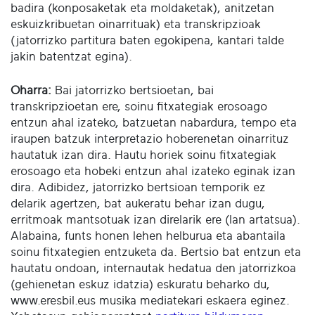
badira (konposaketak eta moldaketak), anitzetan
eskuizkribuetan oinarrituak) eta transkripzioak
(jatorrizko partitura baten egokipena, kantari talde
jakin batentzat egina).
Oharra:
Bai jatorrizko bertsioetan, bai
transkripzioetan ere, soinu fitxategiak erosoago
entzun ahal izateko, batzuetan nabardura, tempo eta
iraupen batzuk interpretazio hoberenetan oinarrituz
hautatuk izan dira. Hautu horiek soinu fitxategiak
erosoago eta hobeki entzun ahal izateko eginak izan
dira. Adibidez, jatorrizko bertsioan temporik ez
delarik agertzen, bat aukeratu behar izan dugu,
erritmoak mantsotuak izan direlarik ere (lan artatsua).
Alabaina, funts honen lehen helburua eta abantaila
soinu fitxategien entzuketa da. Bertsio bat entzun eta
hautatu ondoan, internautak hedatua den jatorrizkoa
(gehienetan eskuz idatzia) eskuratu beharko du,
www.eresbil.eus musika mediatekari eskaera eginez.