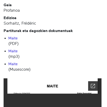
Gaia
Profanoa
Edizioa
Sorhaitz, Frédéric
Partiturak eta dagozkien dokumentuak
Maite
(PDF)
Maite
(mp3)
Maite
(Musescore)