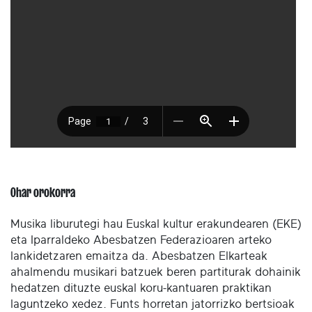
Ohar orokorra
Musika liburutegi hau Euskal kultur erakundearen (EKE)
eta Iparraldeko Abesbatzen Federazioaren arteko
lankidetzaren emaitza da. Abesbatzen Elkarteak
ahalmendu musikari batzuek beren partiturak dohainik
hedatzen dituzte euskal koru-kantuaren praktikan
laguntzeko xedez. Funts horretan jatorrizko bertsioak