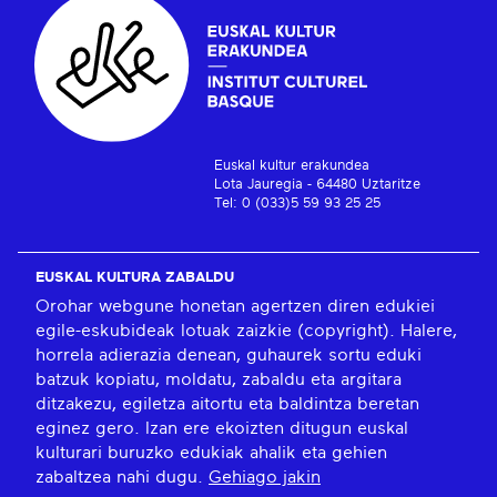
Euskal kultur erakundea
Lota Jauregia - 64480 Uztaritze
Tel: 0 (033)5 59 93 25 25
EUSKAL KULTURA ZABALDU
Orohar webgune honetan agertzen diren edukiei
egile-eskubideak lotuak zaizkie (copyright). Halere,
horrela adierazia denean, guhaurek sortu eduki
batzuk kopiatu, moldatu, zabaldu eta argitara
ditzakezu, egiletza aitortu eta baldintza beretan
eginez gero. Izan ere ekoizten ditugun euskal
kulturari buruzko edukiak ahalik eta gehien
zabaltzea nahi dugu.
Gehiago jakin