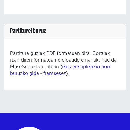
Partiturei buruz
Partitura guziak PDF formatuan dira. Sortuak
izan diren formatuan ere daude emanak, hau da
MuseScore formatuan (
ikus ere aplikazio horri
buruzko gida - frantsesez
).