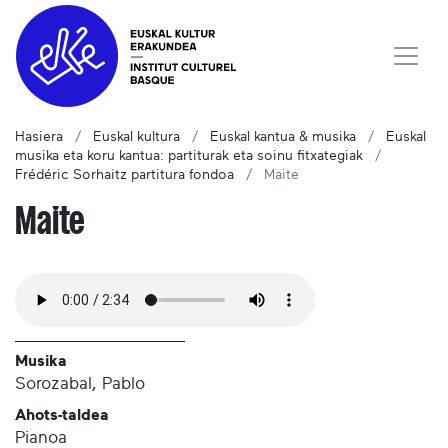
Hasiera
Euskal kultura
Euskal kantua & musika
Euskal
musika eta koru kantua: partiturak eta soinu fitxategiak
Frédéric Sorhaitz partitura fondoa
Maite
Maite
Musika
Sorozabal, Pablo
Ahots-taldea
Pianoa