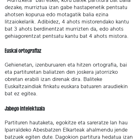
"Murrizketa" bati esker, koru batek partitura bat balia
dezake, murriztua izan gabe hastapenetik pentsatu
ahotsen kopurua edo motagatik balia ezina
litzaiokelarik. Adibidez, 4 ahots mistorendako kantu
bat 3 ahots berdinentzat murrizten da, edo ahots
gehiagorentzat pentsatu kantu bat 4 ahots mistora.
Euskal ortografiaz
Gehienetan, izenburuaren eta hitzen ortografia, bai
eta partituretan baliatzen den joskera jatorrizko
obretan erabili izan direnak dira. Baliteke
Euskaltzaindiak finkatu euskara batuaren araudiekin
bat ez egitea.
Jabego intelektuala
Partituren hautaketa, egokitze eta sareratze lan hau
Iparraldeko Abesbatzen Elkarteak ahalmendu jende
batzuek egiten dute. Dagokion partitura hedatua izan