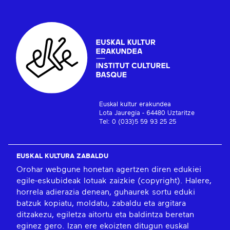
Euskal kultur erakundea
Lota Jauregia - 64480 Uztaritze
Tel: 0 (033)5 59 93 25 25
EUSKAL KULTURA ZABALDU
Orohar webgune honetan agertzen diren edukiei
egile-eskubideak lotuak zaizkie (copyright). Halere,
horrela adierazia denean, guhaurek sortu eduki
batzuk kopiatu, moldatu, zabaldu eta argitara
ditzakezu, egiletza aitortu eta baldintza beretan
eginez gero. Izan ere ekoizten ditugun euskal