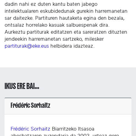
dadin nahi ez duten kantu baten jabego
intelektualaren eskubidedunak gurekin harremanetan
sar daitezke. Partituren hautaketa egina den bezala,
ontsalaz horrelako kasuak salbuespenak dira.
Aurkeztu partiturak editatzen eta sareratzen dituzten
jendeekin harremanetan sartzeko, milesker
partiturak@eke.eus
helbidera idazteaz.
IKUS ERE BAI...
Frédéric Sorhaitz
Frédéric Sorhaitz
Biarritzeko Itsasoa
abesbatzaren zuzendaria da 2002. urteaz gero.