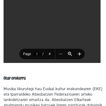
Ohar orokorra
Musika liburutegi hau Euskal kultur erakundearen (EKE)
eta Iparraldeko Abesbatzen Federazioaren arteko
lankidetzaren emaitza da. Abesbatzen Elkarteak
ahalmendu musikari batzuek beren partiturak dohainik