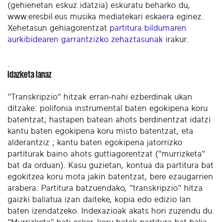
(gehienetan eskuz idatzia) eskuratu beharko du,
www.eresbil.eus musika mediatekari eskaera eginez.
Xehetasun gehiagorentzat
partitura bildumaren
aurkibidearen garrantzizko zehaztasunak
irakur.
.
Idazketa lanaz
"Transkripzio" hitzak erran-nahi ezberdinak ukan
ditzake: polifonia instrumental baten egokipena koru
batentzat; hastapen batean ahots berdinentzat idatzi
kantu baten egokipena koru misto batentzat, eta
alderantziz ; kantu baten egokipena jatorrizko
partiturak baino ahots guttiagorentzat ("murrizketa"
bat da orduan). Kasu guzietan, kontua da partitura bat
egokitzea koru mota jakin batentzat, bere ezaugarrien
arabera. Partitura batzuendako, "transkripzio" hitza
gaizki baliatua izan daiteke, kopia edo edizio lan
baten izendatzeko. Indexazioak akats hori zuzendu du.