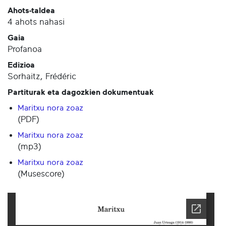
Ahots-taldea
4 ahots nahasi
Gaia
Profanoa
Edizioa
Sorhaitz, Frédéric
Partiturak eta dagozkien dokumentuak
Maritxu nora zoaz
(PDF)
Maritxu nora zoaz
(mp3)
Maritxu nora zoaz
(Musescore)