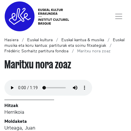
Hasiera
Euskal kultura
Euskal kantua & musika
Euskal
musika eta koru kantua: partiturak eta soinu fitxategiak
Frédéric Sorhaitz partitura fondoa
Maritxu nora zoaz
Maritxu nora zoaz
Hitzak
Herrikoia
Moldaketa
Urteaga, Juan