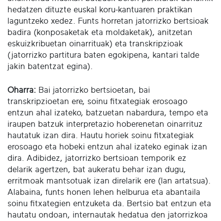
hedatzen dituzte euskal koru-kantuaren praktikan
laguntzeko xedez. Funts horretan jatorrizko bertsioak
badira (konposaketak eta moldaketak), anitzetan
eskuizkribuetan oinarrituak) eta transkripzioak
(jatorrizko partitura baten egokipena, kantari talde
jakin batentzat egina).
Oharra:
Bai jatorrizko bertsioetan, bai
transkripzioetan ere, soinu fitxategiak erosoago
entzun ahal izateko, batzuetan nabardura, tempo eta
iraupen batzuk interpretazio hoberenetan oinarrituz
hautatuk izan dira. Hautu horiek soinu fitxategiak
erosoago eta hobeki entzun ahal izateko eginak izan
dira. Adibidez, jatorrizko bertsioan temporik ez
delarik agertzen, bat aukeratu behar izan dugu,
erritmoak mantsotuak izan direlarik ere (lan artatsua).
Alabaina, funts honen lehen helburua eta abantaila
soinu fitxategien entzuketa da. Bertsio bat entzun eta
hautatu ondoan, internautak hedatua den jatorrizkoa