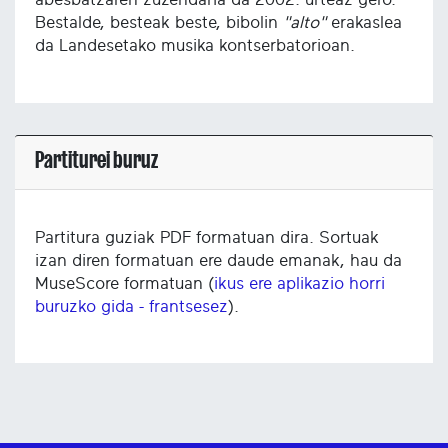
Bestalde, besteak beste, bibolin
"alto"
erakaslea
da Landesetako musika kontserbatorioan.
Partiturei buruz
Partitura guziak PDF formatuan dira. Sortuak
izan diren formatuan ere daude emanak, hau da
MuseScore formatuan (
ikus ere aplikazio horri
buruzko gida - frantsesez
).