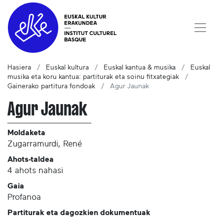
Hasiera
Euskal kultura
Euskal kantua & musika
Euskal
musika eta koru kantua: partiturak eta soinu fitxategiak
Gainerako partitura fondoak
Agur Jaunak
Agur Jaunak
Moldaketa
Zugarramurdi, René
Ahots-taldea
4 ahots nahasi
Gaia
Profanoa
Partiturak eta dagozkien dokumentuak