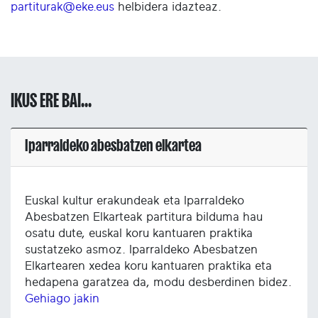
partiturak@eke.eus
helbidera idazteaz.
IKUS ERE BAI...
Iparraldeko abesbatzen elkartea
Euskal kultur erakundeak eta Iparraldeko
Abesbatzen Elkarteak partitura bilduma hau
osatu dute, euskal koru kantuaren praktika
sustatzeko asmoz. Iparraldeko Abesbatzen
Elkartearen xedea koru kantuaren praktika eta
hedapena garatzea da, modu desberdinen bidez.
Gehiago jakin