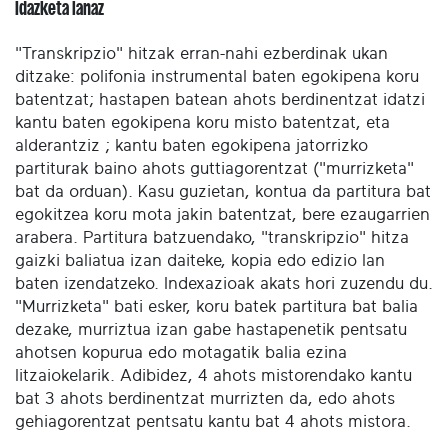
Idazketa lanaz
"Transkripzio" hitzak erran-nahi ezberdinak ukan
ditzake: polifonia instrumental baten egokipena koru
batentzat; hastapen batean ahots berdinentzat idatzi
kantu baten egokipena koru misto batentzat, eta
alderantziz ; kantu baten egokipena jatorrizko
partiturak baino ahots guttiagorentzat ("murrizketa"
bat da orduan). Kasu guzietan, kontua da partitura bat
egokitzea koru mota jakin batentzat, bere ezaugarrien
arabera. Partitura batzuendako, "transkripzio" hitza
gaizki baliatua izan daiteke, kopia edo edizio lan
baten izendatzeko. Indexazioak akats hori zuzendu du.
"Murrizketa" bati esker, koru batek partitura bat balia
dezake, murriztua izan gabe hastapenetik pentsatu
ahotsen kopurua edo motagatik balia ezina
litzaiokelarik. Adibidez, 4 ahots mistorendako kantu
bat 3 ahots berdinentzat murrizten da, edo ahots
gehiagorentzat pentsatu kantu bat 4 ahots mistora.