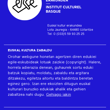
Euskal kultur erakundea
Lota Jauregia - 64480 Uztaritze
Tel: 0 (033)5 59 93 25 25
EUSKAL KULTURA ZABALDU
Orohar webgune honetan agertzen diren edukiei
egile-eskubideak lotuak zaizkie (copyright). Halere,
horrela adierazia denean, guhaurek sortu eduki
batzuk kopiatu, moldatu, zabaldu eta argitara
ditzakezu, egiletza aitortu eta baldintza beretan
eginez gero. Izan ere ekoizten ditugun euskal
kulturari buruzko edukiak ahalik eta gehien
zabaltzea nahi dugu.
Gehiago jakin