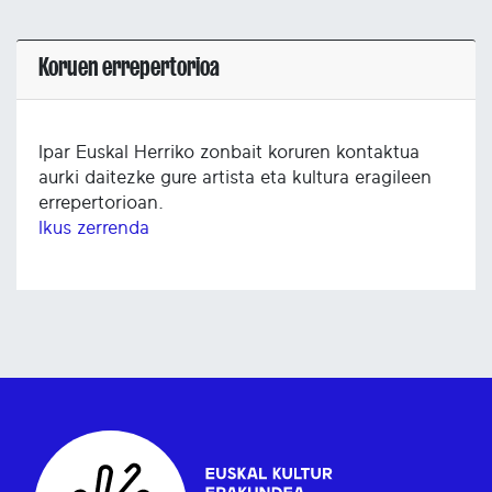
Koruen errepertorioa
Ipar Euskal Herriko zonbait koruren kontaktua
aurki daitezke gure artista eta kultura eragileen
errepertorioan.
Ikus zerrenda