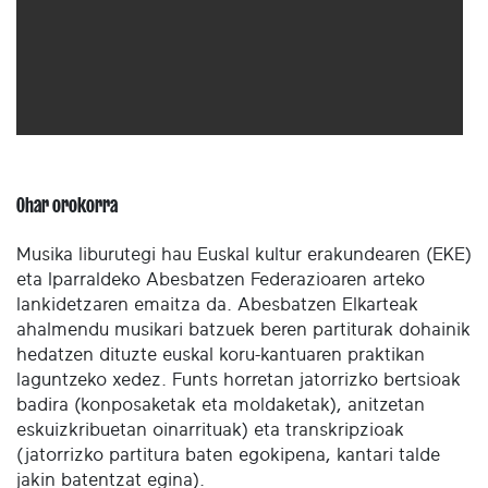
Ohar orokorra
Musika liburutegi hau Euskal kultur erakundearen (EKE)
eta Iparraldeko Abesbatzen Federazioaren arteko
lankidetzaren emaitza da. Abesbatzen Elkarteak
ahalmendu musikari batzuek beren partiturak dohainik
hedatzen dituzte euskal koru-kantuaren praktikan
laguntzeko xedez. Funts horretan jatorrizko bertsioak
badira (konposaketak eta moldaketak), anitzetan
eskuizkribuetan oinarrituak) eta transkripzioak
(jatorrizko partitura baten egokipena, kantari talde
jakin batentzat egina).