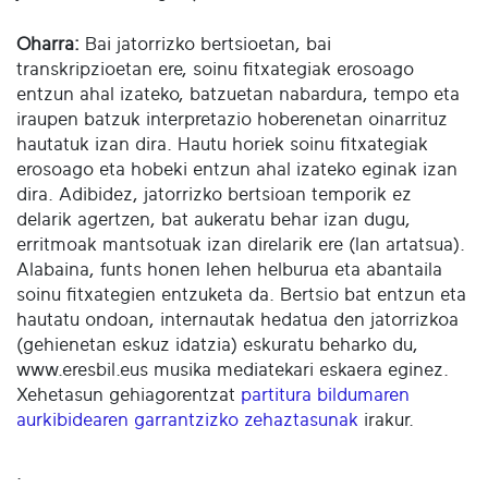
Oharra:
Bai jatorrizko bertsioetan, bai
transkripzioetan ere, soinu fitxategiak erosoago
entzun ahal izateko, batzuetan nabardura, tempo eta
iraupen batzuk interpretazio hoberenetan oinarrituz
hautatuk izan dira. Hautu horiek soinu fitxategiak
erosoago eta hobeki entzun ahal izateko eginak izan
dira. Adibidez, jatorrizko bertsioan temporik ez
delarik agertzen, bat aukeratu behar izan dugu,
erritmoak mantsotuak izan direlarik ere (lan artatsua).
Alabaina, funts honen lehen helburua eta abantaila
soinu fitxategien entzuketa da. Bertsio bat entzun eta
hautatu ondoan, internautak hedatua den jatorrizkoa
(gehienetan eskuz idatzia) eskuratu beharko du,
www.eresbil.eus musika mediatekari eskaera eginez.
Xehetasun gehiagorentzat
partitura bildumaren
aurkibidearen garrantzizko zehaztasunak
irakur.
.