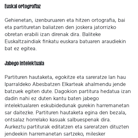
Euskal ortografiaz
Gehienetan, izenburuaren eta hitzen ortografia, bai
eta partituretan baliatzen den joskera jatorrizko
obretan erabili izan direnak dira. Baliteke
Euskaltzaindiak finkatu euskara batuaren araudiekin
bat ez egitea.
Jabego intelektuala
Partituren hautaketa, egokitze eta sareratze lan hau
Iparraldeko Abesbatzen Elkarteak ahalmendu jende
batzuek egiten dute. Dagokion partitura hedatua izan
dadin nahi ez duten kantu baten jabego
intelektualaren eskubidedunak gurekin harremanetan
sar daitezke. Partituren hautaketa egina den bezala,
ontsalaz horrelako kasuak salbuespenak dira.
Aurkeztu partiturak editatzen eta sareratzen dituzten
jendeekin harremanetan sartzeko, milesker