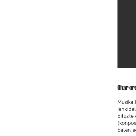
Ohar or
Musika 
lankide
dituzte
(konposa
baten e