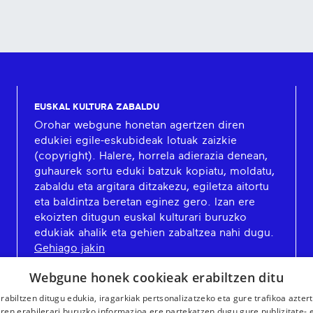
EUSKAL KULTURA ZABALDU
Orohar webgune honetan agertzen diren
edukiei egile-eskubideak lotuak zaizkie
(copyright). Halere, horrela adierazia denean,
guhaurek sortu eduki batzuk kopiatu, moldatu,
zabaldu eta argitara ditzakezu, egiletza aitortu
eta baldintza beretan eginez gero. Izan ere
ekoizten ditugun euskal kulturari buruzko
edukiak ahalik eta gehien zabaltzea nahi dugu.
Gehiago jakin
Webgune honek cookieak erabiltzen ditu
rabiltzen ditugu edukia, iragarkiak pertsonalizatzeko eta gure trafikoa azter
en erabilerari buruzko informazioa ere partekatzen dugu gure publizitate- et