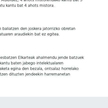
tu kantu bat 4 ahots mistora.
n baliatzen den joskera jatorrizko obretan
batuaren araudiekin bat ez egitea.
 Abesbatzen Elkarteak ahalmendu jende batzuek
kantu baten jabego intelektualaren
aketa egina den bezala, ontsalaz horrelako
ratzen dituzten jendeekin harremanetan