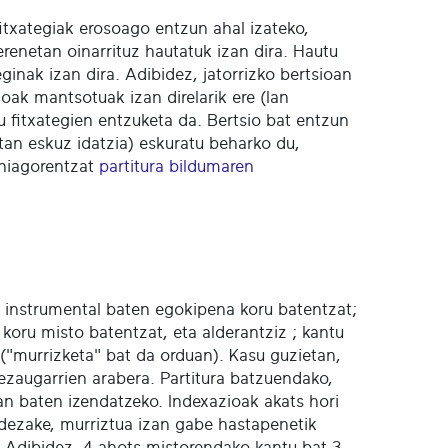
 fitxategiak erosoago entzun ahal izateko,
renetan oinarrituz hautatuk izan dira. Hautu
ginak izan dira. Adibidez, jatorrizko bertsioan
oak mantsotuak izan direlarik ere (lan
u fitxategien entzuketa da. Bertsio bat entzun
tan eskuz idatzia) eskuratu beharko du,
ehiagorentzat
partitura bildumaren
ia instrumental baten egokipena koru batentzat;
oru misto batentzat, eta alderantziz ; kantu
 ("murrizketa" bat da orduan). Kasu guzietan,
 ezaugarrien arabera. Partitura batzuendako,
 lan baten izendatzeko. Indexazioak akats hori
a dezake, murriztua izan gabe hastapenetik
. Adibidez, 4 ahots mistorendako kantu bat 3