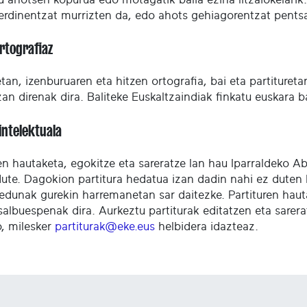
erdinentzat murrizten da, edo ahots gehiagorentzat pentsa
ortografiaz
an, izenburuaren eta hitzen ortografia, bai eta partitureta
izan direnak dira. Baliteke Euskaltzaindiak finkatu euskara 
intelektuala
ren hautaketa, egokitze eta sareratze lan hau Iparraldeko
dute. Dagokion partitura hedatua izan dadin nahi ez duten 
edunak gurekin harremanetan sar daitezke. Partituren haut
salbuespenak dira. Aurkeztu partiturak editatzen eta sare
o, milesker
partiturak@eke.eus
helbidera idazteaz.