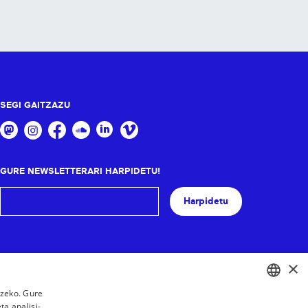
SEGI GAITZAZU
GURE NEWSLETTERARI HARPIDETU!
Harpidetu
×
tzeko. Gure
a analisi-
BASQUE