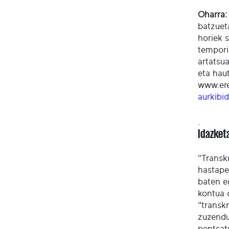
Oharra:
batzuet
horiek s
tempori
artatsu
eta hau
www.ere
aurkibi
.
Idazket
"Transk
hastape
baten e
kontua 
"transkr
zuzendu
pentsat