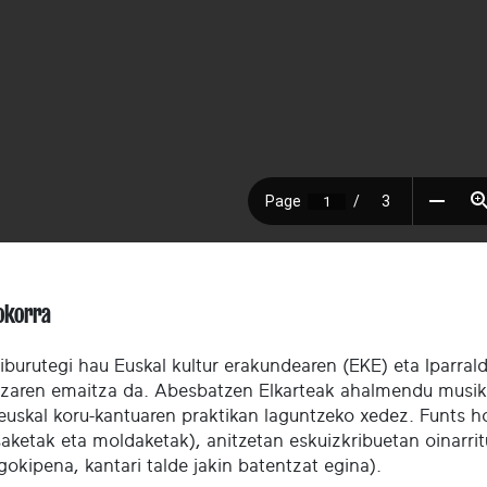
okorra
liburutegi hau Euskal kultur erakundearen (EKE) eta Iparra
tzaren emaitza da. Abesbatzen Elkarteak ahalmendu musika
 euskal koru-kantuaren praktikan laguntzeko xedez. Funts ho
ketak eta moldaketak), anitzetan eskuizkribuetan oinarritu
gokipena, kantari talde jakin batentzat egina).