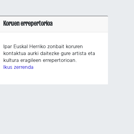
Koruen errepertorioa
Ipar Euskal Herriko zonbait koruren
kontaktua aurki daitezke gure artista eta
kultura eragileen errepertorioan.
Ikus zerrenda