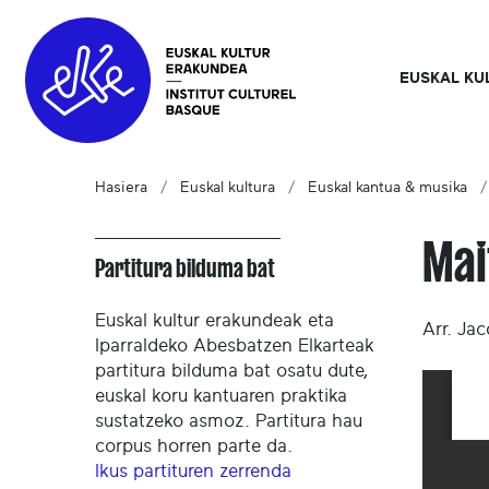
EUSKAL KU
Hasiera
Euskal kultura
Euskal kantua & musika
Mai
Partitura bilduma bat
Euskal kultur erakundeak eta
Arr. Ja
Iparraldeko Abesbatzen Elkarteak
partitura bilduma bat osatu dute,
euskal koru kantuaren praktika
sustatzeko asmoz. Partitura hau
corpus horren parte da.
Ikus partituren zerrenda