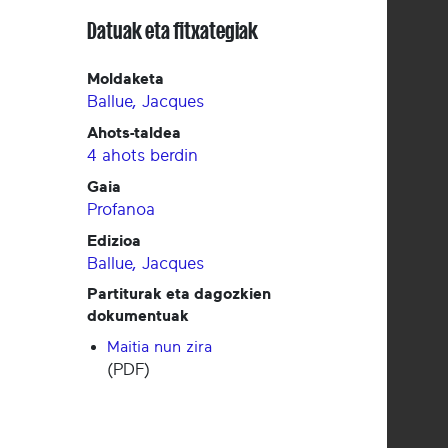
Datuak eta fitxategiak
Moldaketa
Ballue, Jacques
Ahots-taldea
4 ahots berdin
Gaia
Profanoa
Edizioa
Ballue, Jacques
Partiturak eta dagozkien
dokumentuak
Maitia nun zira
(PDF)