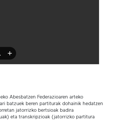
ldeko Abesbatzen Federazioaren arteko
ri batzuek beren partiturak dohainik hedatzen
rretan jatorrizko bertsioak badira
ak) eta transkripzioak (jatorrizko partitura