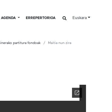
Euskara
AGENDA
ERREPERTORIOA
inerako partitura fondoak
Maitia nun zira