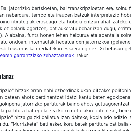
Bai jatorrizko bertsioetan, bai transkripzioetan ere, soinu
an nabardura, tempo eta iraupen batzuk interpretazio hobe
oinu fitxategiak erosoago eta hobeki entzun ahal izateko e
k ez delarik agertzen, bat aukeratu behar izan dugu, erritm
a). Alabaina, funts honen lehen helburua eta abantaila soin
tatu ondoan, internautak hedatua den jatorrizkoa (gehiene
sbil.eus musika mediatekari eskaera eginez. Xehetasun g
dearen garrantzizko zehaztasunak
irakur.
a lanaz
ripzio" hitzak erran-nahi ezberdinak ukan ditzake: polifon
n batean ahots berdinentzat idatzi kantu baten egokipena k
gokipena jatorrizko partiturak baino ahots guttiagorentzat
da partitura bat egokitzea koru mota jakin batentzat, bere
ipzio" hitza gaizki baliatua izan daiteke, kopia edo edizio
 du. "Murrizketa" bati esker, koru batek partitura bat bali
u ahotsen kopurua edo motagatik balia ezina litzaiokelarik