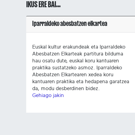
IKUS ERE BAI...
Iparraldeko abesbatzen elkartea
Euskal kultur erakundeak eta Iparraldeko
Abesbatzen Elkarteak partitura bilduma
hau osatu dute, euskal koru kantuaren
praktika sustatzeko asmoz. Iparraldeko
Abesbatzen Elkartearen xedea koru
kantuaren praktika eta hedapena garatzea
da, modu desberdinen bidez.
Gehiago jakin