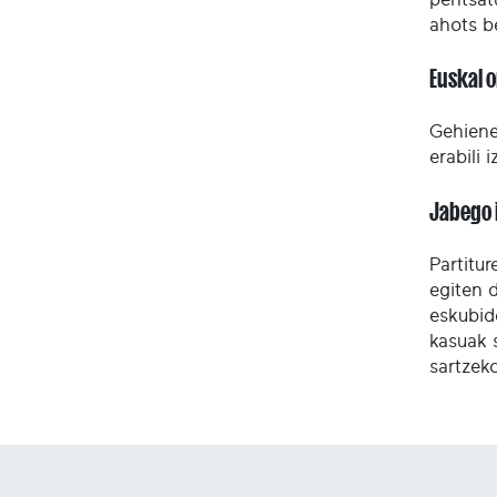
ahots b
Euskal 
Gehienet
erabili 
Jabego 
Partitu
egiten 
eskubid
kasuak 
sartzek