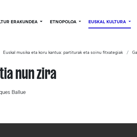
LTUR ERAKUNDEA
ETNOPOLOA
EUSKAL KULTURA
Euskal musika eta koru kantua: partiturak eta soinu fitxategiak
Ga
tia nun zira
cques Ballue