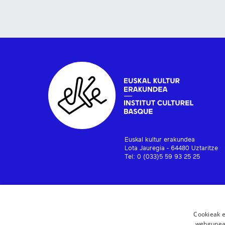
Euskal kultur erakundea
Lota Jauregia - 64480 Uztaritze
Tel: 0 (033)5 59 93 25 25
Cookieak e
webgunear