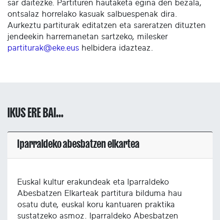
sar daitezke. Partituren hautaketa egina den bezala,
ontsalaz horrelako kasuak salbuespenak dira.
Aurkeztu partiturak editatzen eta sareratzen dituzten
jendeekin harremanetan sartzeko, milesker
partiturak@eke.eus
helbidera idazteaz.
IKUS ERE BAI...
Iparraldeko abesbatzen elkartea
Euskal kultur erakundeak eta Iparraldeko
Abesbatzen Elkarteak partitura bilduma hau
osatu dute, euskal koru kantuaren praktika
sustatzeko asmoz. Iparraldeko Abesbatzen