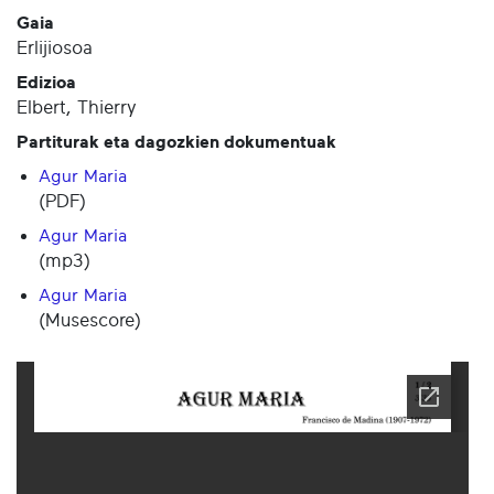
Gaia
Erlijiosoa
Edizioa
Elbert, Thierry
Partiturak eta dagozkien dokumentuak
Agur Maria
(PDF)
Agur Maria
(mp3)
Agur Maria
(Musescore)