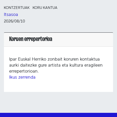
KONTZERTUAK
KORU KANTUA
Itsasoa
2026/08/10
Koruen errepertorioa
Ipar Euskal Herriko zonbait koruren kontaktua
aurki daitezke gure artista eta kultura eragileen
errepertorioan.
Ikus zerrenda