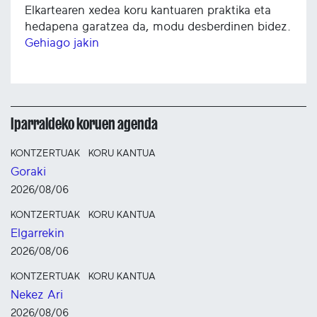
Elkartearen xedea koru kantuaren praktika eta
hedapena garatzea da, modu desberdinen bidez.
Gehiago jakin
Iparraldeko koruen agenda
KONTZERTUAK
KORU KANTUA
Goraki
2026/08/06
KONTZERTUAK
KORU KANTUA
Elgarrekin
2026/08/06
KONTZERTUAK
KORU KANTUA
Nekez Ari
2026/08/06