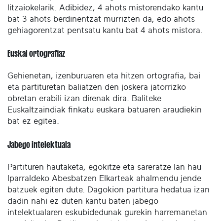
litzaiokelarik. Adibidez, 4 ahots mistorendako kantu
bat 3 ahots berdinentzat murrizten da, edo ahots
gehiagorentzat pentsatu kantu bat 4 ahots mistora.
Euskal ortografiaz
Gehienetan, izenburuaren eta hitzen ortografia, bai
eta partituretan baliatzen den joskera jatorrizko
obretan erabili izan direnak dira. Baliteke
Euskaltzaindiak finkatu euskara batuaren araudiekin
bat ez egitea.
Jabego intelektuala
Partituren hautaketa, egokitze eta sareratze lan hau
Iparraldeko Abesbatzen Elkarteak ahalmendu jende
batzuek egiten dute. Dagokion partitura hedatua izan
dadin nahi ez duten kantu baten jabego
intelektualaren eskubidedunak gurekin harremanetan