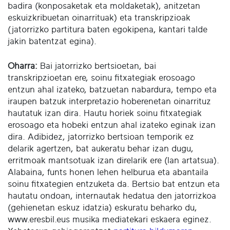
badira (konposaketak eta moldaketak), anitzetan
eskuizkribuetan oinarrituak) eta transkripzioak
(jatorrizko partitura baten egokipena, kantari talde
jakin batentzat egina).
Oharra:
Bai jatorrizko bertsioetan, bai
transkripzioetan ere, soinu fitxategiak erosoago
entzun ahal izateko, batzuetan nabardura, tempo eta
iraupen batzuk interpretazio hoberenetan oinarrituz
hautatuk izan dira. Hautu horiek soinu fitxategiak
erosoago eta hobeki entzun ahal izateko eginak izan
dira. Adibidez, jatorrizko bertsioan temporik ez
delarik agertzen, bat aukeratu behar izan dugu,
erritmoak mantsotuak izan direlarik ere (lan artatsua).
Alabaina, funts honen lehen helburua eta abantaila
soinu fitxategien entzuketa da. Bertsio bat entzun eta
hautatu ondoan, internautak hedatua den jatorrizkoa
(gehienetan eskuz idatzia) eskuratu beharko du,
www.eresbil.eus musika mediatekari eskaera eginez.