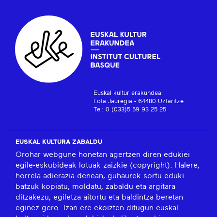
Euskal kultur erakundea
Lota Jauregia - 64480 Uztaritze
Tel: 0 (033)5 59 93 25 25
EUSKAL KULTURA ZABALDU
Orohar webgune honetan agertzen diren edukiei
egile-eskubideak lotuak zaizkie (copyright). Halere,
horrela adierazia denean, guhaurek sortu eduki
batzuk kopiatu, moldatu, zabaldu eta argitara
ditzakezu, egiletza aitortu eta baldintza beretan
eginez gero. Izan ere ekoizten ditugun euskal