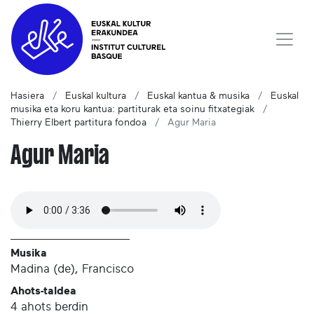
Hasiera
Euskal kultura
Euskal kantua & musika
Euskal
musika eta koru kantua: partiturak eta soinu fitxategiak
Thierry Elbert partitura fondoa
Agur Maria
Agur Maria
Musika
Madina (de), Francisco
Ahots-taldea
4 ahots berdin