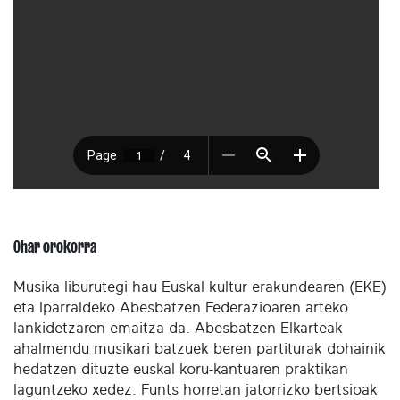
Ohar orokorra
Musika liburutegi hau Euskal kultur erakundearen (EKE)
eta Iparraldeko Abesbatzen Federazioaren arteko
lankidetzaren emaitza da. Abesbatzen Elkarteak
ahalmendu musikari batzuek beren partiturak dohainik
hedatzen dituzte euskal koru-kantuaren praktikan
laguntzeko xedez. Funts horretan jatorrizko bertsioak