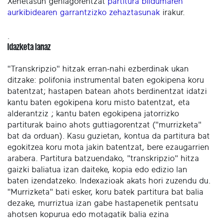
Xehetasun gehiagorentzat
partitura bildumaren
aurkibidearen garrantzizko zehaztasunak
irakur.
.
Idazketa lanaz
"Transkripzio" hitzak erran-nahi ezberdinak ukan
ditzake: polifonia instrumental baten egokipena koru
batentzat; hastapen batean ahots berdinentzat idatzi
kantu baten egokipena koru misto batentzat, eta
alderantziz ; kantu baten egokipena jatorrizko
partiturak baino ahots guttiagorentzat ("murrizketa"
bat da orduan). Kasu guzietan, kontua da partitura bat
egokitzea koru mota jakin batentzat, bere ezaugarrien
arabera. Partitura batzuendako, "transkripzio" hitza
gaizki baliatua izan daiteke, kopia edo edizio lan
baten izendatzeko. Indexazioak akats hori zuzendu du.
"Murrizketa" bati esker, koru batek partitura bat balia
dezake, murriztua izan gabe hastapenetik pentsatu
ahotsen kopurua edo motagatik balia ezina