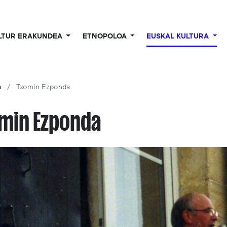
LTUR ERAKUNDEA
ETNOPOLOA
EUSKAL KULTURA
a
Txomin Ezponda
min Ezponda