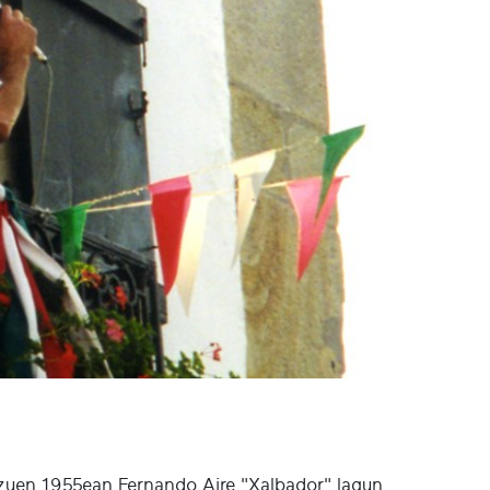
 zuen 1955ean Fernando Aire "Xalbador" lagun