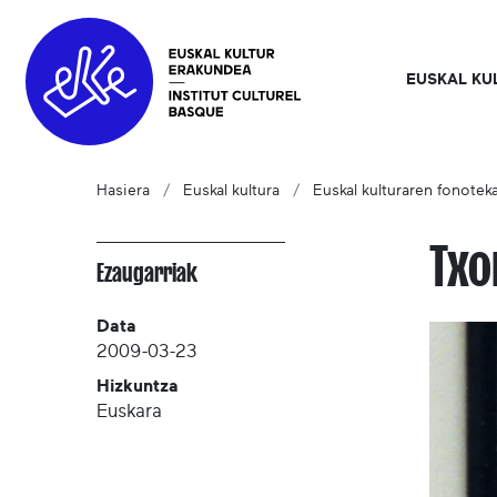
EUSKAL KU
Hasiera
Euskal kultura
Euskal kulturaren fonotek
Txo
Ezaugarriak
Data
2009-03-23
Hizkuntza
Euskara