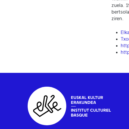
zuela. 
bertsola
ziren.
Elk
Txo
htt
htt