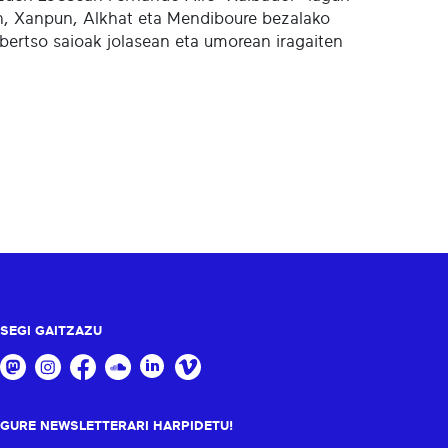
tin, Xanpun, Alkhat eta Mendiboure bezalako
o bertso saioak jolasean eta umorean iragaiten
SEGI GAITZAZU
GURE NEWSLETTERARI HARPIDETU!