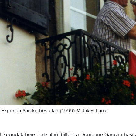
 Ezponda Sarako bestetan (1999) © Jakes Larre
Ezpondak bere bertsulari ibilbidea Donibane Garazin hasi