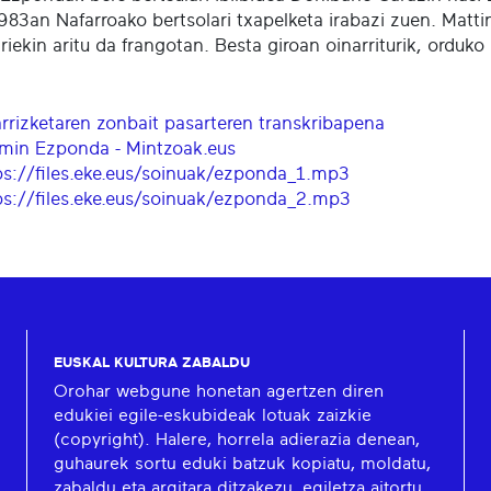
1983an Nafarroako bertsolari txapelketa irabazi zuen. Mat
riekin aritu da frangotan. Besta giroan oinarriturik, orduk
arrizketaren zonbait pasarteren transkribapena
min Ezponda - Mintzoak.eus
ps://files.eke.eus/soinuak/ezponda_1.mp3
ps://files.eke.eus/soinuak/ezponda_2.mp3
EUSKAL KULTURA ZABALDU
Orohar webgune honetan agertzen diren
edukiei egile-eskubideak lotuak zaizkie
(copyright). Halere, horrela adierazia denean,
guhaurek sortu eduki batzuk kopiatu, moldatu,
zabaldu eta argitara ditzakezu, egiletza aitortu