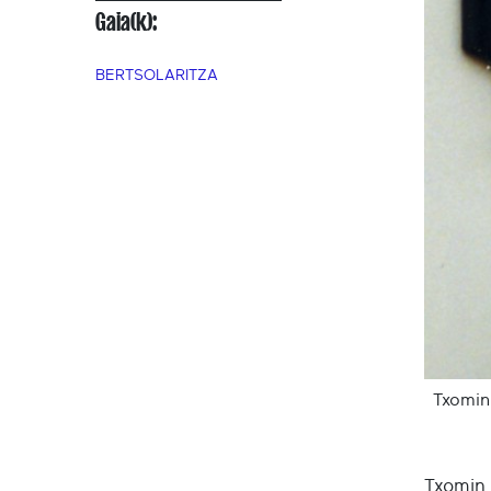
Gaia(k):
BERTSOLARITZA
Txomin
Txomin 