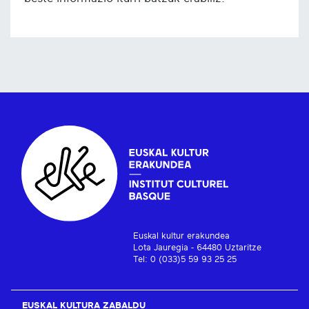
Euskal kultur erakundea
Lota Jauregia - 64480 Uztaritze
Tel: 0 (033)5 59 93 25 25
EUSKAL KULTURA ZABALDU