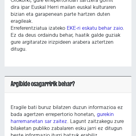
Orokorki, gure errepertorioan sartzera gomit
dira ipar Euskal Herri mailan euskal kulturaren
bizian eta garapenean parte hartzen duten
eragileak.
Erreferentziatua izateko
EKE-ri eskatu behar zaio
.
Ez da deus ordaindu behar, haatik galde guziak
gure argitaratze irizpideen arabera aztertzen
ditugu.
Argibide osagarririk behar?
Eragile bati buruz bilatzen duzun informazioa ez
bada agertzen errepertorio honetan,
gurekin
harremanetan sar zaitez
. Lagunt zaitzakegu zure
bilaketan publiko zabalaren esku jarri ez ditugun
beste informazio iturri batzuk erabiliz.