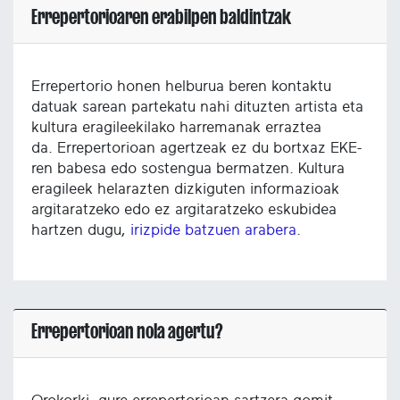
Errepertorioaren erabilpen baldintzak
Errepertorio honen helburua beren kontaktu
datuak sarean partekatu nahi dituzten artista eta
kultura eragileekilako harremanak erraztea
da. Errepertorioan agertzeak ez du bortxaz EKE-
ren babesa edo sostengua bermatzen. Kultura
eragileek helarazten dizkiguten informazioak
argitaratzeko edo ez argitaratzeko eskubidea
hartzen dugu,
irizpide batzuen arabera
.
Errepertorioan nola agertu?