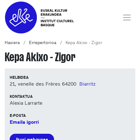
Hasiera
Errepertorioa
Kepa Akixo - Zigor
Kepa Akixo - Zigor
HELBIDEA
21, venelle des Frères
64200
Biarritz
KONTAKTUA
Alexia Larrarte
E-POSTA
Emaila igorri
Ikusi webgunea