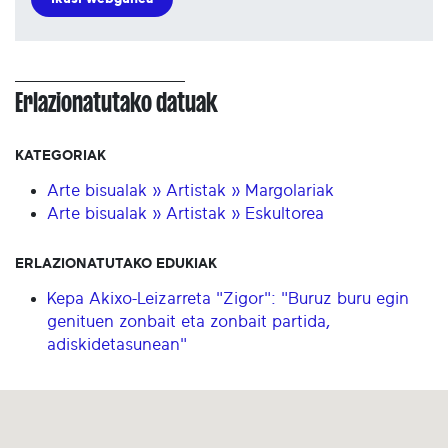
Erlazionatutako datuak
KATEGORIAK
Arte bisualak » Artistak » Margolariak
Arte bisualak » Artistak » Eskultorea
ERLAZIONATUTAKO EDUKIAK
Kepa Akixo-Leizarreta "Zigor": "Buruz buru egin
genituen zonbait eta zonbait partida,
adiskidetasunean"