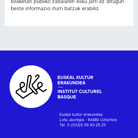
bilaketan publiko zabalaren esku jarri ez ditugun
beste informazio iturri batzuk erabiliz.
Euskal kultur erakundea
Lota Jauregia - 64480 Uztaritze
Tel: 0 (033)5 59 93 25 25