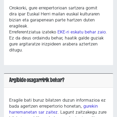
Orokorki, gure errepertorioan sartzera gomit
dira ipar Euskal Herri mailan euskal kulturaren
bizian eta garapenean parte hartzen duten
eragileak.
Erreferentziatua izateko
EKE-ri eskatu behar zaio
.
Ez da deus ordaindu behar, haatik galde guziak
gure argitaratze irizpideen arabera aztertzen
ditugu.
Argibide osagarririk behar?
Eragile bati buruz bilatzen duzun informazioa ez
bada agertzen errepertorio honetan,
gurekin
harremanetan sar zaitez
. Lagunt zaitzakegu zure