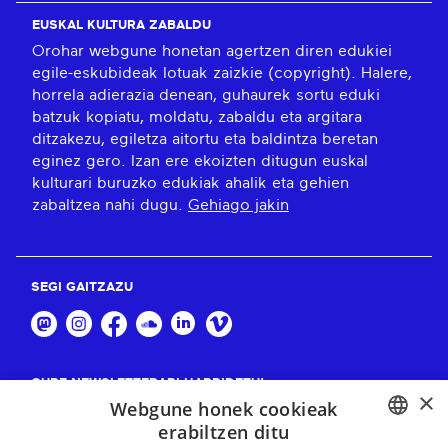
EUSKAL KULTURA ZABALDU
Orohar webgune honetan agertzen diren edukiei
egile-eskubideak lotuak zaizkie (copyright). Halere,
horrela adierazia denean, guhaurek sortu eduki
batzuk kopiatu, moldatu, zabaldu eta argitara
ditzakezu, egiletza aitortu eta baldintza beretan
eginez gero. Izan ere ekoizten ditugun euskal
kulturari buruzko edukiak ahalik eta gehien
zabaltzea nahi dugu.
Gehiago jakin
SEGI GAITZAZU
GURE NEWSLETTERARI HARPIDETU!
×
Webgune honek cookieak
Harpidetu
erabiltzen ditu