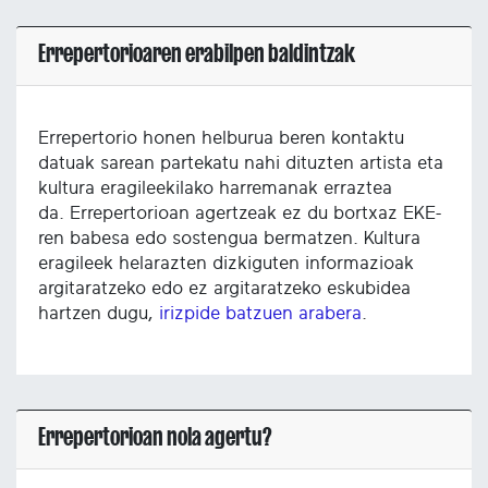
Errepertorioaren erabilpen baldintzak
Errepertorio honen helburua beren kontaktu
datuak sarean partekatu nahi dituzten artista eta
kultura eragileekilako harremanak erraztea
da. Errepertorioan agertzeak ez du bortxaz EKE-
ren babesa edo sostengua bermatzen. Kultura
eragileek helarazten dizkiguten informazioak
argitaratzeko edo ez argitaratzeko eskubidea
hartzen dugu,
irizpide batzuen arabera
.
Errepertorioan nola agertu?