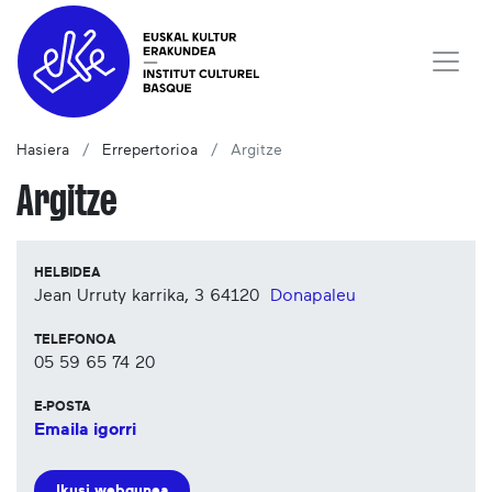
Hasiera
Errepertorioa
Argitze
Argitze
HELBIDEA
Jean Urruty karrika, 3
64120
Donapaleu
TELEFONOA
05 59 65 74 20
E-POSTA
Emaila igorri
Ikusi webgunea