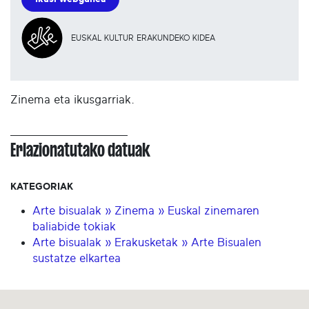
EUSKAL KULTUR ERAKUNDEKO KIDEA
Zinema eta ikusgarriak.
Erlazionatutako datuak
KATEGORIAK
Arte bisualak » Zinema » Euskal zinemaren
baliabide tokiak
Arte bisualak » Erakusketak » Arte Bisualen
sustatze elkartea