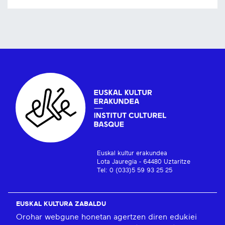
Euskal kultur erakundea
Lota Jauregia - 64480 Uztaritze
Tel: 0 (033)5 59 93 25 25
EUSKAL KULTURA ZABALDU
Orohar webgune honetan agertzen diren edukiei