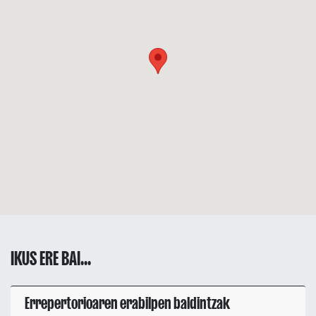
IKUS ERE BAI...
Errepertorioaren erabilpen baldintzak