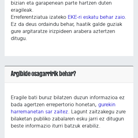
bizian eta garapenean parte hartzen duten
eragileak.
Erreferentziatua izateko
EKE-ri eskatu behar zaio
.
Ez da deus ordaindu behar, haatik galde guziak
gure argitaratze irizpideen arabera aztertzen
ditugu.
Argibide osagarririk behar?
Eragile bati buruz bilatzen duzun informazioa ez
bada agertzen errepertorio honetan,
gurekin
harremanetan sar zaitez
. Lagunt zaitzakegu zure
bilaketan publiko zabalaren esku jarri ez ditugun
beste informazio iturri batzuk erabiliz.