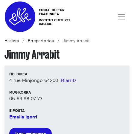
Hasiera
Errepertorioa
Jimmy Arrabit
Jimmy Arrabit
HELBIDEA
4 rue Minjongo
64200
Biarritz
MUGIKORRA
06 64 98 07 73
E-POSTA
Emaila igorri
Ikusi webgunea