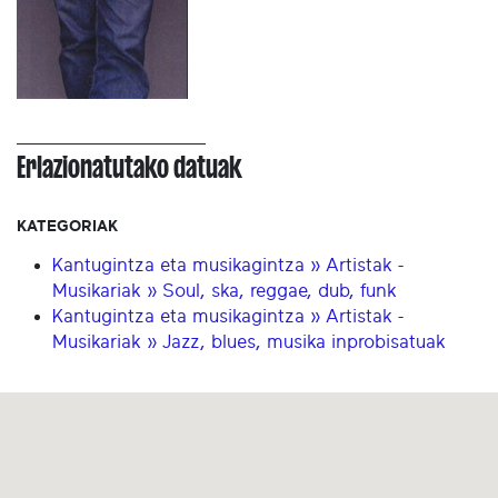
Erlazionatutako datuak
KATEGORIAK
Kantugintza eta musikagintza » Artistak -
Musikariak » Soul, ska, reggae, dub, funk
Kantugintza eta musikagintza » Artistak -
Musikariak » Jazz, blues, musika inprobisatuak