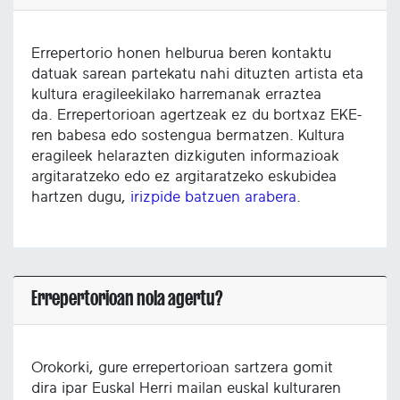
Errepertorio honen helburua beren kontaktu
datuak sarean partekatu nahi dituzten artista eta
kultura eragileekilako harremanak erraztea
da. Errepertorioan agertzeak ez du bortxaz EKE-
ren babesa edo sostengua bermatzen. Kultura
eragileek helarazten dizkiguten informazioak
argitaratzeko edo ez argitaratzeko eskubidea
hartzen dugu,
irizpide batzuen arabera
.
Errepertorioan nola agertu?
Orokorki, gure errepertorioan sartzera gomit
dira ipar Euskal Herri mailan euskal kulturaren