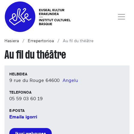
Hasiera
Errepertorioa
Au fil du théâtre
Au fil du théâtre
HELBIDEA
9 rue du Rouge
64600
Angelu
TELEFONOA
05 59 03 60 19
E-POSTA
Emaila igorri
Ikusi webgunea