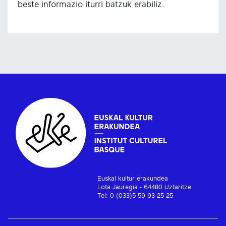
beste informazio iturri batzuk erabiliz.
Euskal kultur erakundea
Lota Jauregia - 64480 Uztaritze
Tel: 0 (033)5 59 93 25 25