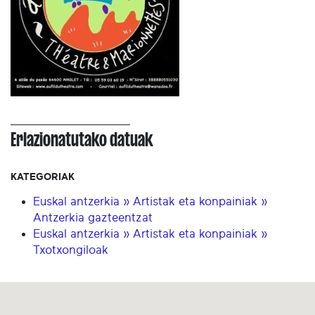
Erlazionatutako datuak
KATEGORIAK
Euskal antzerkia » Artistak eta konpainiak »
Antzerkia gazteentzat
Euskal antzerkia » Artistak eta konpainiak »
Txotxongiloak