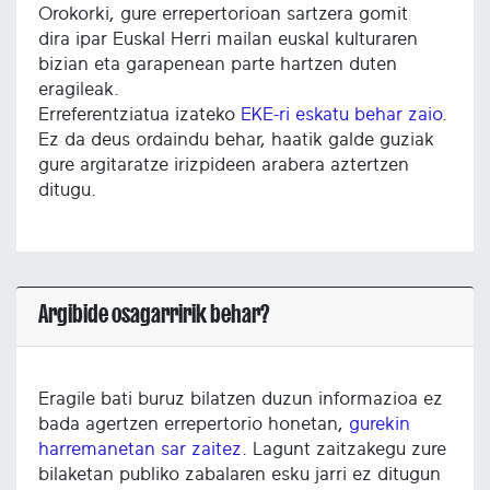
Orokorki, gure errepertorioan sartzera gomit
dira ipar Euskal Herri mailan euskal kulturaren
bizian eta garapenean parte hartzen duten
eragileak.
Erreferentziatua izateko
EKE-ri eskatu behar zaio
.
Ez da deus ordaindu behar, haatik galde guziak
gure argitaratze irizpideen arabera aztertzen
ditugu.
Argibide osagarririk behar?
Eragile bati buruz bilatzen duzun informazioa ez
bada agertzen errepertorio honetan,
gurekin
harremanetan sar zaitez
. Lagunt zaitzakegu zure
bilaketan publiko zabalaren esku jarri ez ditugun