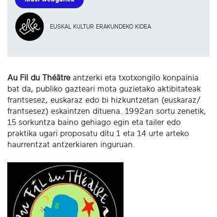
EUSKAL KULTUR ERAKUNDEKO KIDEA
Au Fil du Théâtre
antzerki eta txotxongilo konpainia
bat da, publiko gazteari mota guzietako aktibitateak
frantsesez, euskaraz edo bi hizkuntzetan (euskaraz/
frantsesez) eskaintzen dituena. 1992an sortu zenetik,
15 sorkuntza baino gehiago egin eta tailer edo
praktika ugari proposatu ditu 1 eta 14 urte arteko
haurrentzat antzerkiaren inguruan.