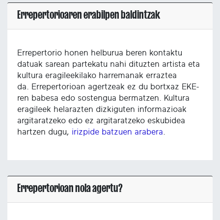
Errepertorioaren erabilpen baldintzak
Errepertorio honen helburua beren kontaktu
datuak sarean partekatu nahi dituzten artista eta
kultura eragileekilako harremanak erraztea
da. Errepertorioan agertzeak ez du bortxaz EKE-
ren babesa edo sostengua bermatzen. Kultura
eragileek helarazten dizkiguten informazioak
argitaratzeko edo ez argitaratzeko eskubidea
hartzen dugu,
irizpide batzuen arabera
.
Errepertorioan nola agertu?