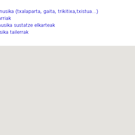
ika (txalaparta, gaita, trikitixa,txistua...)
arriak
usika sustatze elkarteak
ka tailerrak