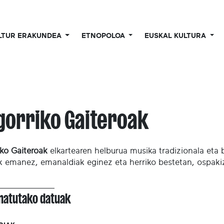
LTUR ERAKUNDEA
ETNOPOLOA
EUSKAL KULTURA
gorriko Gaiteroak
iko Gaiteroak
elkartearen helburua musika tradizionala eta 
k emanez, emanaldiak eginez eta herriko bestetan, ospakiz
onatutako datuak