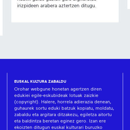
irizpideen arabera aztertzen ditugu.
EUSKAL KULTURA ZABALDU
Orohar webgune honetan agertzen diren
edukiei egile-eskubideak lotuak zaizkie
(copyright). Halere, horrela adierazia denean,
guhaurek sortu eduki batzuk kopiatu, moldatu,
zabaldu eta argitara ditzakezu, egiletza aitortu
eta baldintza beretan eginez gero. Izan ere
ekoizten ditugun euskal kulturari buruzko