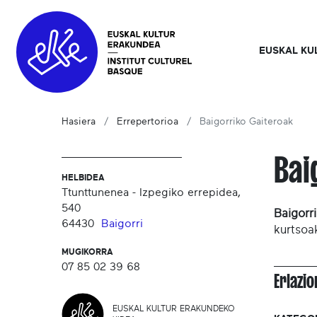
EUSKAL KU
Hasiera
Errepertorioa
Baigorriko Gaiteroak
Bai
HELBIDEA
Ttunttunenea - Izpegiko errepidea,
540
Baigorr
64430
Baigorri
kurtsoa
MUGIKORRA
07 85 02 39 68
Erlazi
EUSKAL KULTUR ERAKUNDEKO