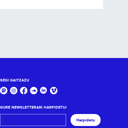
SEGI GAITZAZU
GURE NEWSLETTERARI HARPIDETU!
Harpidetu