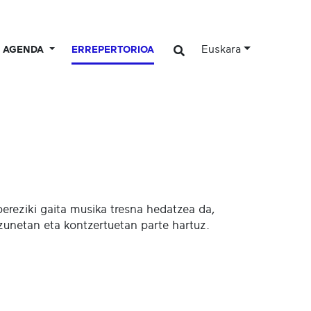
Euskara
AGENDA
ERREPERTORIOA
bereziki gaita musika tresna hedatzea da,
unetan eta kontzertuetan parte hartuz.