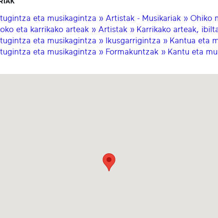
RIAK
tugintza eta musikagintza » Artistak - Musikariak » Ohiko mus
oko eta karrikako arteak » Artistak » Karrikako arteak, ibilt
tugintza eta musikagintza » Ikusgarrigintza » Kantua eta m
tugintza eta musikagintza » Formakuntzak » Kantu eta musi