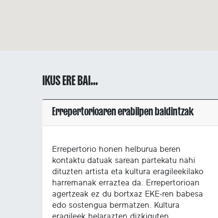
IKUS ERE BAI...
Errepertorioaren erabilpen baldintzak
Errepertorio honen helburua beren
kontaktu datuak sarean partekatu nahi
dituzten artista eta kultura eragileekilako
harremanak erraztea da. Errepertorioan
agertzeak ez du bortxaz EKE-ren babesa
edo sostengua bermatzen. Kultura
eragileek helarazten dizkiguten