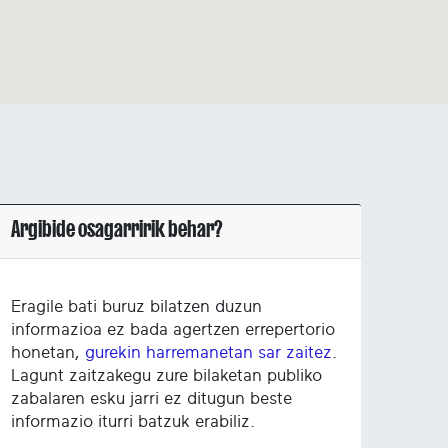
Argibide osagarririk behar?
Eragile bati buruz bilatzen duzun
informazioa ez bada agertzen errepertorio
honetan,
gurekin harremanetan sar zaitez
.
Lagunt zaitzakegu zure bilaketan publiko
zabalaren esku jarri ez ditugun beste
informazio iturri batzuk erabiliz.