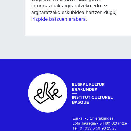
informazioak argitaratzeko edo ez
argitaratzeko eskubidea hartzen dugu,
irizpide batzuen arabera
.
Euskal kultur erakundea
Lota Jauregia - 64480 Uztaritze
Tel: 0 (033)5 59 93 25 25