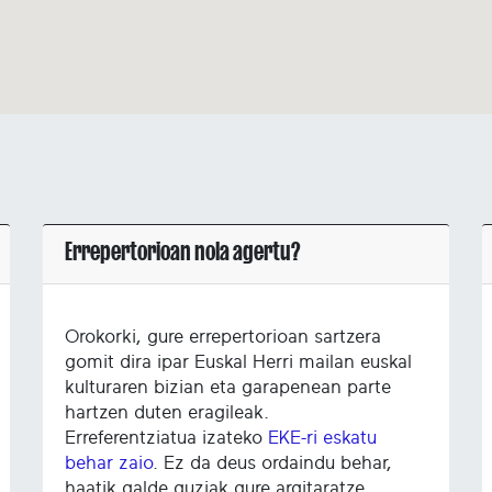
Errepertorioan nola agertu?
Orokorki, gure errepertorioan sartzera
gomit dira ipar Euskal Herri mailan euskal
kulturaren bizian eta garapenean parte
hartzen duten eragileak.
Erreferentziatua izateko
EKE-ri eskatu
behar zaio
. Ez da deus ordaindu behar,
haatik galde guziak gure argitaratze