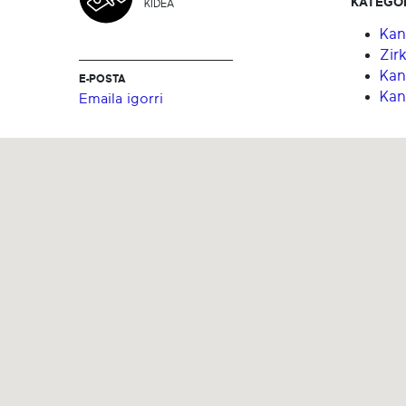
KATEGO
KIDEA
Kan
Zirk
Kan
E-POSTA
Kan
Emaila igorri