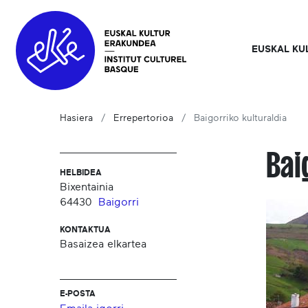
EUSKAL KU
Hasiera
Errepertorioa
Baigorriko kulturaldia
Bai
HELBIDEA
Bixentainia
64430
Baigorri
KONTAKTUA
Basaizea elkartea
E-POSTA