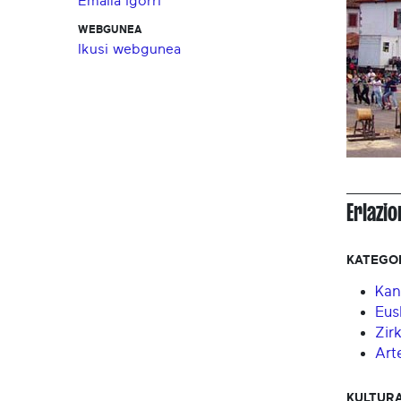
Emaila igorri
WEBGUNEA
Ikusi webgunea
Erlazi
KATEGO
Kan
Eus
Zir
Art
KULTURA