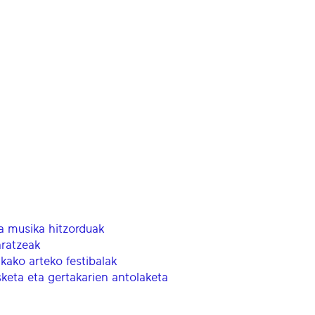
ta musika hitzorduak
aratzeak
ikako arteko festibalak
keta eta gertakarien antolaketa