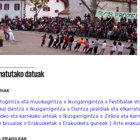
onatutako datuak
RIAK
tugintza eta musikagintza » Ikusgarrigintza » Festibalak e
kal dantza » Ikusgarrigintza » Dantza jaialdiak eta elkarrat
koko eta karrikako arteak » Ikusgarrigintza » Zirkoa eta karr
e bisualak » Erakusketak » Erakusketa guneak | Arte erakus
 ERAGILEAK