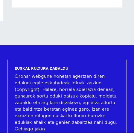
EUSKAL KULTURA ZABALDU
Orohar webgune honetan agertzen diren
edukiei egile-eskubideak lotuak zaizkie
(copyright). Halere, horrela adierazia denean,
guhaurek sortu eduki batzuk kopiatu, moldatu,
zabaldu eta argitara ditzakezu, egiletza aitortu
eta baldintza beretan eginez gero. Izan ere
ekoizten ditugun euskal kulturari buruzko
edukiak ahalik eta gehien zabaltzea nahi dugu.
Gehiago jakin