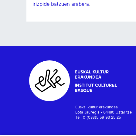
irizpide batzuen arabera
.
Euskal kultur erakundea
Lota Jauregia - 64480 Uztaritze
Tel: 0 (033)5 59 93 25 25