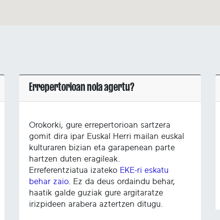
Errepertorioan nola agertu?
Orokorki, gure errepertorioan sartzera
gomit dira ipar Euskal Herri mailan euskal
kulturaren bizian eta garapenean parte
hartzen duten eragileak.
Erreferentziatua izateko
EKE-ri eskatu
behar zaio
. Ez da deus ordaindu behar,
haatik galde guziak gure argitaratze
irizpideen arabera aztertzen ditugu.