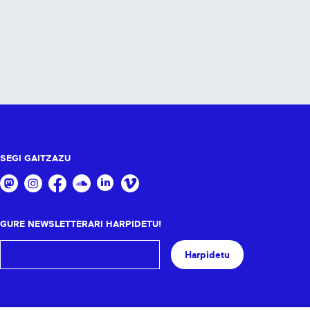
SEGI GAITZAZU
GURE NEWSLETTERARI HARPIDETU!
Harpidetu