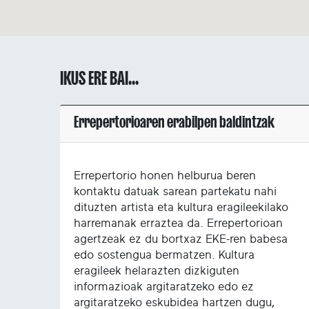
IKUS ERE BAI...
Errepertorioaren erabilpen baldintzak
Errepertorio honen helburua beren
kontaktu datuak sarean partekatu nahi
dituzten artista eta kultura eragileekilako
harremanak erraztea da. Errepertorioan
agertzeak ez du bortxaz EKE-ren babesa
edo sostengua bermatzen. Kultura
eragileek helarazten dizkiguten
informazioak argitaratzeko edo ez
argitaratzeko eskubidea hartzen dugu,