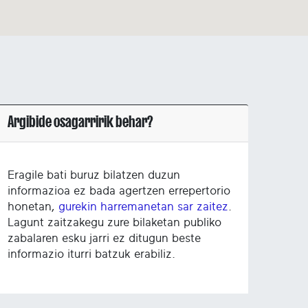
Argibide osagarririk behar?
Eragile bati buruz bilatzen duzun
informazioa ez bada agertzen errepertorio
honetan,
gurekin harremanetan sar zaitez
.
Lagunt zaitzakegu zure bilaketan publiko
zabalaren esku jarri ez ditugun beste
informazio iturri batzuk erabiliz.