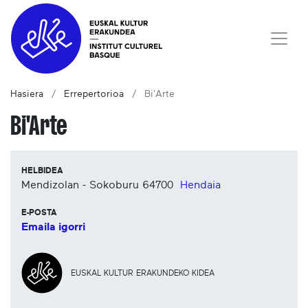
Hasiera
Errepertorioa
Bi'Arte
Bi'Arte
HELBIDEA
Mendizolan - Sokoburu
64700
Hendaia
E-POSTA
Emaila igorri
EUSKAL KULTUR ERAKUNDEKO KIDEA