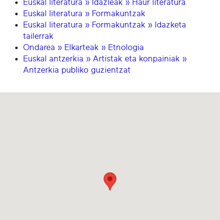
Euskal literatura » Idazleak » Haur literatura
Euskal literatura » Formakuntzak
Euskal literatura » Formakuntzak » Idazketa
tailerrak
Ondarea » Elkarteak » Etnologia
Euskal antzerkia » Artistak eta konpainiak »
Antzerkia publiko guzientzat