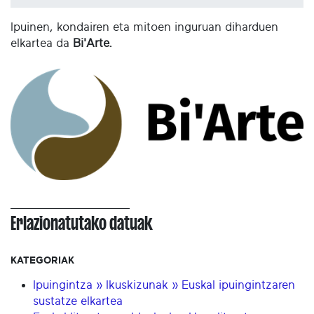
Ipuinen, kondairen eta mitoen inguruan diharduen
elkartea da
Bi'Arte.
Erlazionatutako datuak
KATEGORIAK
Ipuingintza » Ikuskizunak » Euskal ipuingintzaren
sustatze elkartea