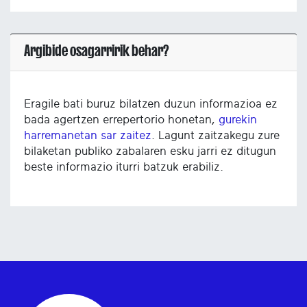
Argibide osagarririk behar?
Eragile bati buruz bilatzen duzun informazioa ez
bada agertzen errepertorio honetan,
gurekin
harremanetan sar zaitez
. Lagunt zaitzakegu zure
bilaketan publiko zabalaren esku jarri ez ditugun
beste informazio iturri batzuk erabiliz.