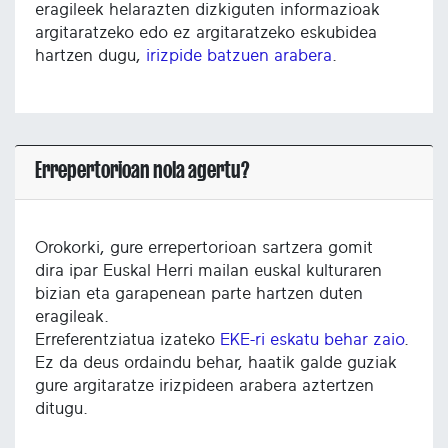
eragileek helarazten dizkiguten informazioak
argitaratzeko edo ez argitaratzeko eskubidea
hartzen dugu,
irizpide batzuen arabera
.
Errepertorioan nola agertu?
Orokorki, gure errepertorioan sartzera gomit
dira ipar Euskal Herri mailan euskal kulturaren
bizian eta garapenean parte hartzen duten
eragileak.
Erreferentziatua izateko
EKE-ri eskatu behar zaio
.
Ez da deus ordaindu behar, haatik galde guziak
gure argitaratze irizpideen arabera aztertzen
ditugu.