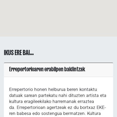
IKUS ERE BAI...
Errepertorioaren erabilpen baldintzak
Errepertorio honen helburua beren kontaktu
datuak sarean partekatu nahi dituzten artista eta
kultura eragileekilako harremanak erraztea
da. Errepertorioan agertzeak ez du bortxaz EKE-
ren babesa edo sostengua bermatzen. Kultura