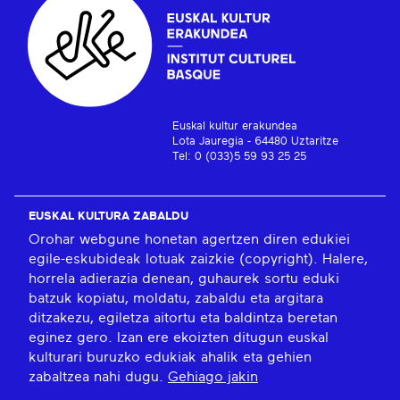
Euskal kultur erakundea
Lota Jauregia - 64480 Uztaritze
Tel: 0 (033)5 59 93 25 25
EUSKAL KULTURA ZABALDU
Orohar webgune honetan agertzen diren edukiei
egile-eskubideak lotuak zaizkie (copyright). Halere,
horrela adierazia denean, guhaurek sortu eduki
batzuk kopiatu, moldatu, zabaldu eta argitara
ditzakezu, egiletza aitortu eta baldintza beretan
eginez gero. Izan ere ekoizten ditugun euskal
kulturari buruzko edukiak ahalik eta gehien
zabaltzea nahi dugu.
Gehiago jakin