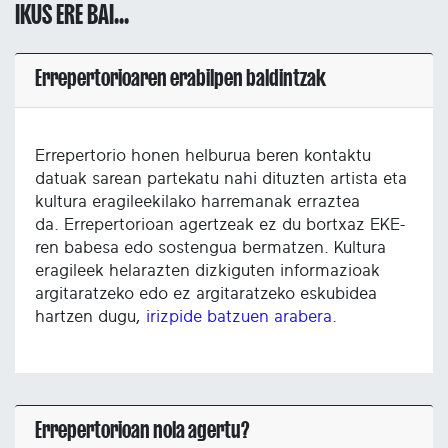
IKUS ERE BAI...
Errepertorioaren erabilpen baldintzak
Errepertorio honen helburua beren kontaktu
datuak sarean partekatu nahi dituzten artista eta
kultura eragileekilako harremanak erraztea
da. Errepertorioan agertzeak ez du bortxaz EKE-
ren babesa edo sostengua bermatzen. Kultura
eragileek helarazten dizkiguten informazioak
argitaratzeko edo ez argitaratzeko eskubidea
hartzen dugu,
irizpide batzuen arabera
.
Errepertorioan nola agertu?