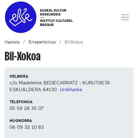
Hasiera
Errepertorioa
Bil-Xokoa
Bil-Xokoa
HELBIDEA
c/o Madeleine BEDECARRATZ - KURUTXETA
ESKUALDERA
64130
Urdiñarbe
TELEFONOA
05 59 28 35 07
MUGIKORRA
06 09 32 10 83