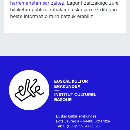
harremanetan sar zaitez
. Lagunt zaitzakegu zure
bilaketan publiko zabalaren esku jarri ez ditugun
beste informazio iturri batzuk erabiliz.
Euskal kultur erakundea
Lota Jauregia - 64480 Uztaritze
Tel: 0 (033)5 59 93 25 25