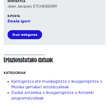
KONTAKTUA
Jean Jacques ETCHEBERRY
E-POSTA
Emaila igorri
Ikusi webgunea
Erlazionatutako datuak
KATEGORIAK
Kantugintza eta musikagintza » Ikusgarrigintza »
Musika gertakari antolatzaileak
Euskal antzerkia » Ikusgarrigintza » Antzerki
programatzaileak