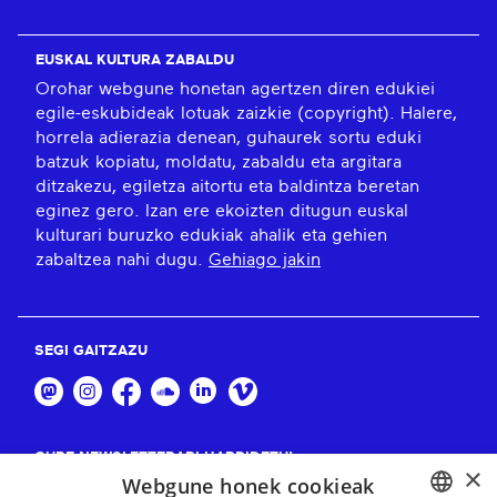
EUSKAL KULTURA ZABALDU
Orohar webgune honetan agertzen diren edukiei
egile-eskubideak lotuak zaizkie (copyright). Halere,
horrela adierazia denean, guhaurek sortu eduki
batzuk kopiatu, moldatu, zabaldu eta argitara
ditzakezu, egiletza aitortu eta baldintza beretan
eginez gero. Izan ere ekoizten ditugun euskal
kulturari buruzko edukiak ahalik eta gehien
zabaltzea nahi dugu.
Gehiago jakin
SEGI GAITZAZU
GURE NEWSLETTERARI HARPIDETU!
×
Webgune honek cookieak