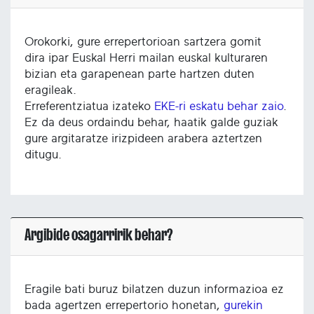
Orokorki, gure errepertorioan sartzera gomit
dira ipar Euskal Herri mailan euskal kulturaren
bizian eta garapenean parte hartzen duten
eragileak.
Erreferentziatua izateko
EKE-ri eskatu behar zaio
.
Ez da deus ordaindu behar, haatik galde guziak
gure argitaratze irizpideen arabera aztertzen
ditugu.
Argibide osagarririk behar?
Eragile bati buruz bilatzen duzun informazioa ez
bada agertzen errepertorio honetan,
gurekin