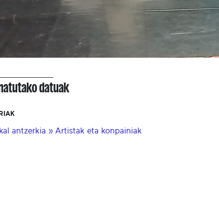
onatutako datuak
RIAK
kal antzerkia » Artistak eta konpainiak