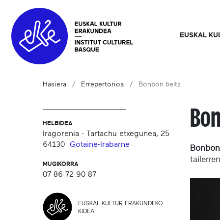
EUSKAL KU
Hasiera
Errepertorioa
Bonbon beltz
Bon
HELBIDEA
Iragorenia - Tartachu etxegunea, 25
64130
Gotaine-Irabarne
Bonbon
tailerre
MUGIKORRA
07 86 72 90 87
EUSKAL KULTUR ERAKUNDEKO
KIDEA