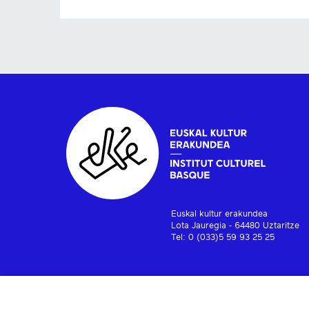
Euskal kultur erakundea
Lota Jauregia - 64480 Uztaritze
Tel: 0 (033)5 59 93 25 25