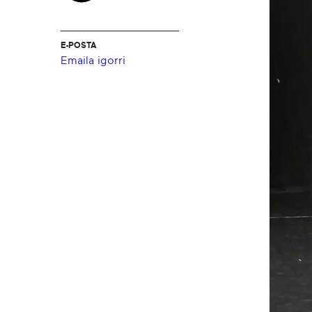
E-POSTA
Emaila igorri