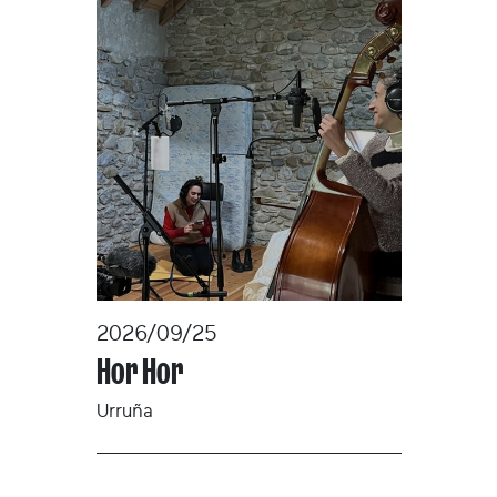
2026/09/25
Hor Hor
Urruña