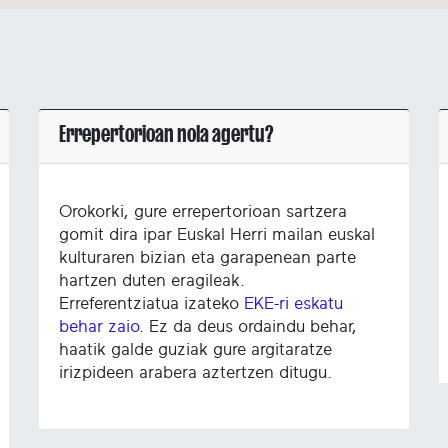
Errepertorioan nola agertu?
Orokorki, gure errepertorioan sartzera
gomit dira ipar Euskal Herri mailan euskal
kulturaren bizian eta garapenean parte
hartzen duten eragileak.
Erreferentziatua izateko
EKE-ri eskatu
behar zaio
. Ez da deus ordaindu behar,
haatik galde guziak gure argitaratze
irizpideen arabera aztertzen ditugu.