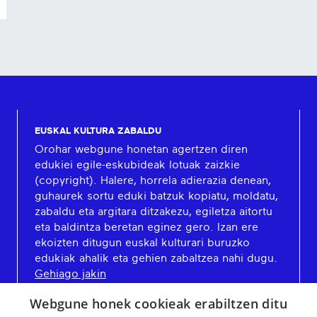
EUSKAL KULTURA ZABALDU
Orohar webgune honetan agertzen diren
edukiei egile-eskubideak lotuak zaizkie
(copyright). Halere, horrela adierazia denean,
guhaurek sortu eduki batzuk kopiatu, moldatu,
zabaldu eta argitara ditzakezu, egiletza aitortu
eta baldintza beretan eginez gero. Izan ere
ekoizten ditugun euskal kulturari buruzko
edukiak ahalik eta gehien zabaltzea nahi dugu.
Gehiago jakin
Webgune honek cookieak erabiltzen ditu