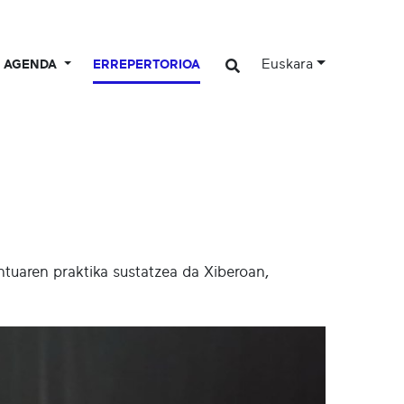
Euskara
AGENDA
ERREPERTORIOA
ntuaren praktika sustatzea da Xiberoan,