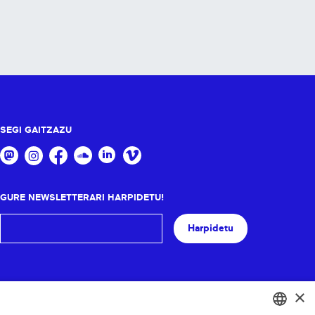
SEGI GAITZAZU
GURE NEWSLETTERARI HARPIDETU!
Harpidetu
×