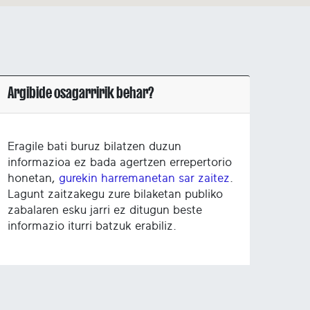
Argibide osagarririk behar?
Eragile bati buruz bilatzen duzun
informazioa ez bada agertzen errepertorio
honetan,
gurekin harremanetan sar zaitez
.
Lagunt zaitzakegu zure bilaketan publiko
zabalaren esku jarri ez ditugun beste
informazio iturri batzuk erabiliz.