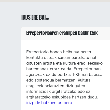
IKUS ERE BAI...
Errepertorioaren erabilpen baldintzak
Errepertorio honen helburua beren
kontaktu datuak sarean partekatu nahi
dituzten artista eta kultura eragileekilako
harremanak erraztea da. Errepertorioan
agertzeak ez du bortxaz EKE-ren babesa
edo sostengua bermatzen. Kultura
eragileek helarazten dizkiguten
informazioak argitaratzeko edo ez
argitaratzeko eskubidea hartzen dugu,
irizpide batzuen arabera
.