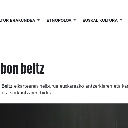
LTUR ERAKUNDEA
ETNOPOLOA
EUSKAL KULTURA
bon beltz
 Beltz
elkartearen helburua euskarazko antzerkiaren eta ka
n eta sorkuntzaren bidez.