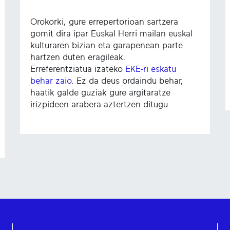
Orokorki, gure errepertorioan sartzera
gomit dira ipar Euskal Herri mailan euskal
kulturaren bizian eta garapenean parte
hartzen duten eragileak.
Erreferentziatua izateko
EKE-ri eskatu
behar zaio
. Ez da deus ordaindu behar,
haatik galde guziak gure argitaratze
irizpideen arabera aztertzen ditugu.