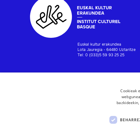
Euskal kultur erakundea
Lota Jauregia - 64480 Uztaritze
Tel: 0 (033)5 59 93 25 25
Cookieak e
webgunear
bazkideekin,
BEHARRE