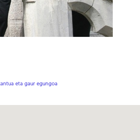
 kantua eta gaur egungoa