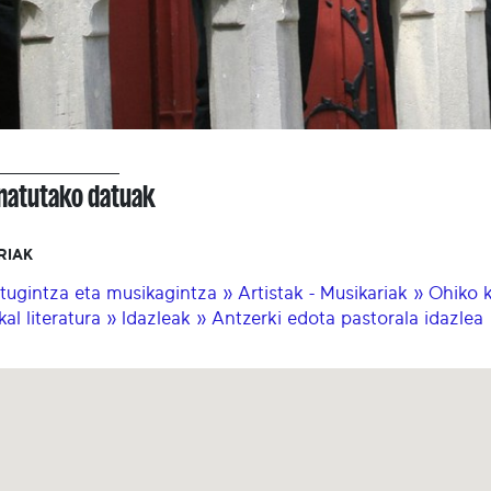
onatutako datuak
RIAK
tugintza eta musikagintza » Artistak - Musikariak » Ohiko
kal literatura » Idazleak » Antzerki edota pastorala idazlea