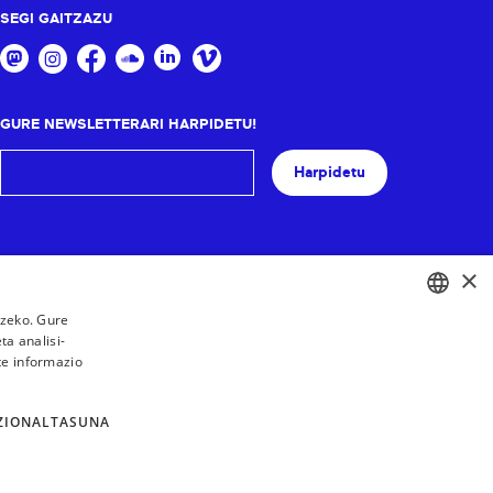
SEGI GAITZAZU
GURE NEWSLETTERARI HARPIDETU!
Harpidetu
×
tzeko. Gure
a analisi-
BASQUE
te informazio
FRENCH
SPANISH
ZIONALTASUNA
ENGLISH