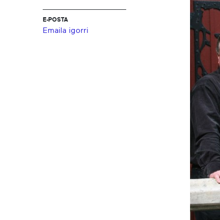
E-POSTA
Emaila igorri