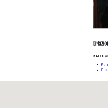
Erlazi
KATEGO
Kan
Eus