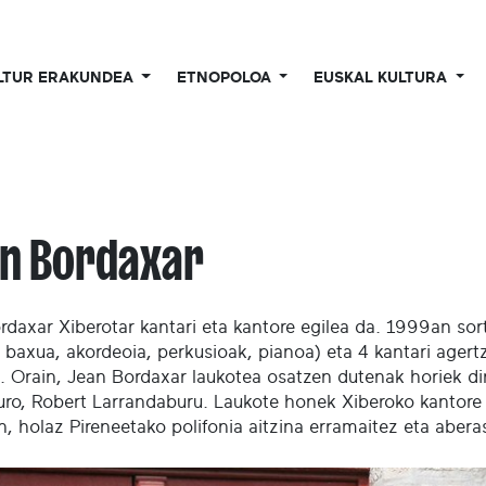
LTUR ERAKUNDEA
ETNOPOLOA
EUSKAL KULTURA
n Bordaxar
rdaxar Xiberotar kantari eta kantore egilea da. 1999an sor
, baxua, akordeoia, perkusioak, pianoa) eta 4 kantari agertz
 Orain, Jean Bordaxar laukotea osatzen dutenak horiek dir
Luro, Robert Larrandaburu. Laukote honek Xiberoko kantore z
n, holaz Pireneetako polifonia aitzina erramaitez eta abera