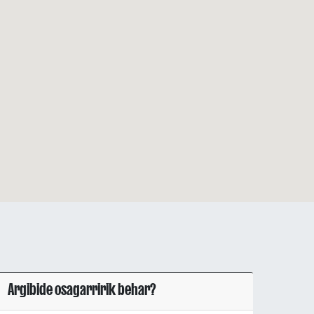
Argibide osagarririk behar?