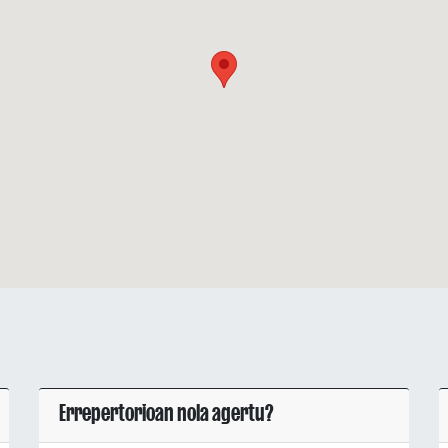
Errepertorioan nola agertu?