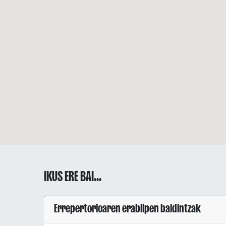
IKUS ERE BAI...
Errepertorioaren erabilpen baldintzak