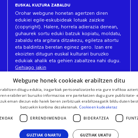
EUSKAL KULTURA ZABALDU
Orohar webgune honetan agertzen diren
edukiei egile-eskubideak lotuak zaizkie
(copyright). Halere, horrela adierazia denean,
guhaurek sortu eduki batzuk kopiatu, moldatu,
zabaldu eta argitara ditzakezu, egiletza aitortu
eta baldintza beretan eginez gero. Izan ere
ekoizten ditugun euskal kulturari buruzko
edukiak ahalik eta gehien zabaltzea nahi dugu.
Gehiago jakin
Webgune honek cookieak erabiltzen ditu
rabiltzen ditugu edukia, iragarkiak pertsonalizatzeko eta gure trafikoa azter
en erabilerari buruzko informazioa ere partekatzen dugu gure publizitate- et
 zuk eman diezun edo haiek beren zerbitzuak erabiltzeagatik bildu duten bes
batzuekin konbina dezaketenak.
Cookieen kudeaketaz
ZKOAK
ERRENDIMENDUA
BIDERATZEA
FUNT
GUZTIAK ONARTU
GUZTIAK UKATU