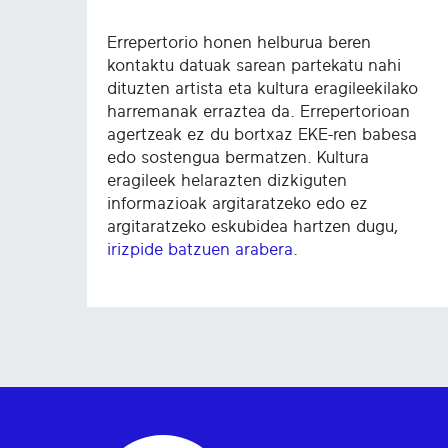
Errepertorio honen helburua beren
kontaktu datuak sarean partekatu nahi
dituzten artista eta kultura eragileekilako
harremanak erraztea da. Errepertorioan
agertzeak ez du bortxaz EKE-ren babesa
edo sostengua bermatzen. Kultura
eragileek helarazten dizkiguten
informazioak argitaratzeko edo ez
argitaratzeko eskubidea hartzen dugu,
irizpide batzuen arabera
.