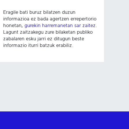
Eragile bati buruz bilatzen duzun
informazioa ez bada agertzen errepertorio
honetan,
gurekin harremanetan sar zaitez
.
Lagunt zaitzakegu zure bilaketan publiko
zabalaren esku jarri ez ditugun beste
informazio iturri batzuk erabiliz.