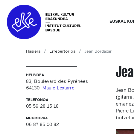
EUSKAL KU
Hasiera
Errepertorioa
Jean Bordaxar
Jea
HELBIDEA
83, Boulevard des Pyrénées
64130
Maule-Lextarre
Jean Bo
(gitarra
TELEFONOA
emanez.
05 59 28 15 18
Pierre 
botzeta
MUGIKORRA
06 87 85 00 82