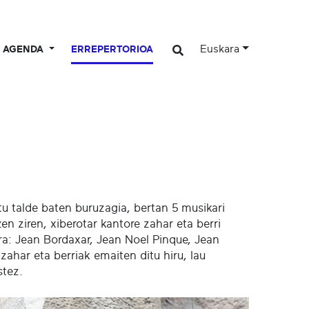
Euskara
AGENDA
ERREPERTORIOA
tu talde baten buruzagia, bertan 5 musikari
en ziren, xiberotar kantore zahar eta berri
a: Jean Bordaxar, Jean Noel Pinque, Jean
ahar eta berriak emaiten ditu hiru, lau
stez.