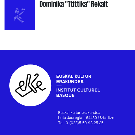
Dominika "Ttittika" Rekalt
Euskal kultur erakundea
Lota Jauregia - 64480 Uztaritze
Tel: 0 (033)5 59 93 25 25