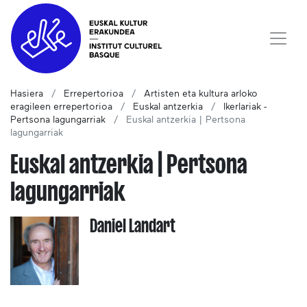
Hasiera
Errepertorioa
Artisten eta kultura arloko
eragileen errepertorioa
Euskal antzerkia
Ikerlariak -
Pertsona lagungarriak
Euskal antzerkia | Pertsona
lagungarriak
Euskal antzerkia | Pertsona
lagungarriak
Daniel Landart