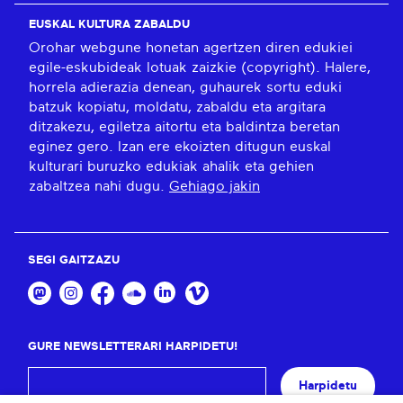
EUSKAL KULTURA ZABALDU
Orohar webgune honetan agertzen diren edukiei
egile-eskubideak lotuak zaizkie (copyright). Halere,
horrela adierazia denean, guhaurek sortu eduki
batzuk kopiatu, moldatu, zabaldu eta argitara
ditzakezu, egiletza aitortu eta baldintza beretan
eginez gero. Izan ere ekoizten ditugun euskal
kulturari buruzko edukiak ahalik eta gehien
zabaltzea nahi dugu.
Gehiago jakin
SEGI GAITZAZU
GURE NEWSLETTERARI HARPIDETU!
Harpidetu