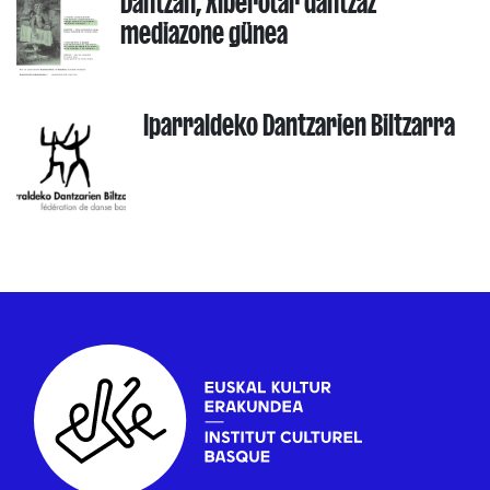
Dantzan, Xiberotar dantzaz
mediazone günea
Iparraldeko Dantzarien Biltzarra