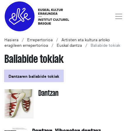
Hasiera
Errepertorioa
Artisten eta kultura arloko
eragileen errepertorioa
Euskal dantza
Baliabide tokiak
Baliabide tokiak
Dantzaren baliabide tokiak
Dantzan