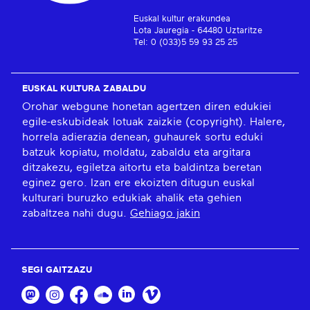
Euskal kultur erakundea
Lota Jauregia - 64480 Uztaritze
Tel: 0 (033)5 59 93 25 25
EUSKAL KULTURA ZABALDU
Orohar webgune honetan agertzen diren edukiei
egile-eskubideak lotuak zaizkie (copyright). Halere,
horrela adierazia denean, guhaurek sortu eduki
batzuk kopiatu, moldatu, zabaldu eta argitara
ditzakezu, egiletza aitortu eta baldintza beretan
eginez gero. Izan ere ekoizten ditugun euskal
kulturari buruzko edukiak ahalik eta gehien
zabaltzea nahi dugu.
Gehiago jakin
SEGI GAITZAZU