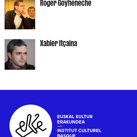
Roger Goyheneche
Xabier Itçaina