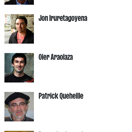
Jon Iruretagoyena
Oier Araolaza
Patrick Queheille