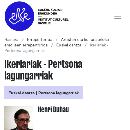
Hasiera
Errepertorioa
Artisten eta kultura arloko
eragileen errepertorioa
Euskal dantza
Ikerlariak -
Pertsona lagungarriak
Ikerlariak - Pertsona
lagungarriak
Euskal dantza | Pertsona lagungarriak
Henri Duhau