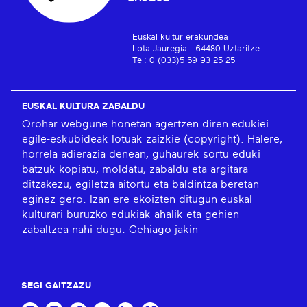
Euskal kultur erakundea
Lota Jauregia - 64480 Uztaritze
Tel: 0 (033)5 59 93 25 25
EUSKAL KULTURA ZABALDU
Orohar webgune honetan agertzen diren edukiei
egile-eskubideak lotuak zaizkie (copyright). Halere,
horrela adierazia denean, guhaurek sortu eduki
batzuk kopiatu, moldatu, zabaldu eta argitara
ditzakezu, egiletza aitortu eta baldintza beretan
eginez gero. Izan ere ekoizten ditugun euskal
kulturari buruzko edukiak ahalik eta gehien
zabaltzea nahi dugu.
Gehiago jakin
SEGI GAITZAZU