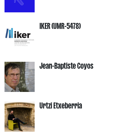
IKER (UMR-5478)
Jean-Baptiste Coyos
Urtzi Etxeberria