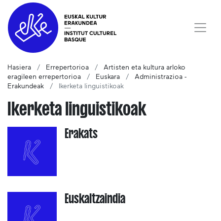
Hasiera
Errepertorioa
Artisten eta kultura arloko
eragileen errepertorioa
Euskara
Administrazioa -
Erakundeak
Ikerketa linguistikoak
Ikerketa linguistikoak
Erakats
Euskaltzaindia