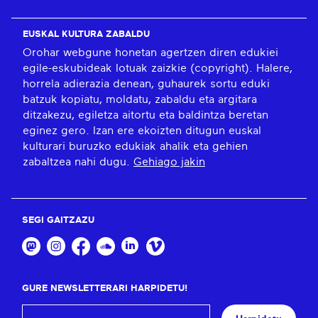
EUSKAL KULTURA ZABALDU
Orohar webgune honetan agertzen diren edukiei
egile-eskubideak lotuak zaizkie (copyright). Halere,
horrela adierazia denean, guhaurek sortu eduki
batzuk kopiatu, moldatu, zabaldu eta argitara
ditzakezu, egiletza aitortu eta baldintza beretan
eginez gero. Izan ere ekoizten ditugun euskal
kulturari buruzko edukiak ahalik eta gehien
zabaltzea nahi dugu.
Gehiago jakin
SEGI GAITZAZU
GURE NEWSLETTERARI HARPIDETU!