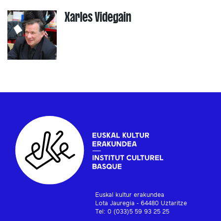
Xarles Videgain
Euskal kultur erakundea
Lota Jauregia - 64480 Uztaritze
Tel: 0 (033)5 59 93 25 25