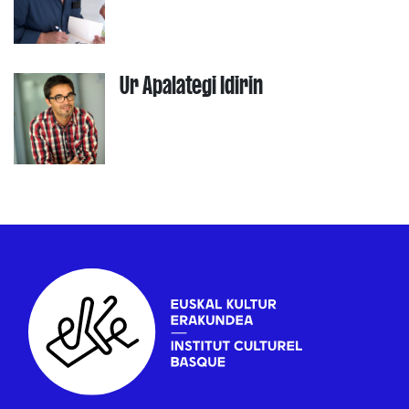
Ur Apalategi Idirin