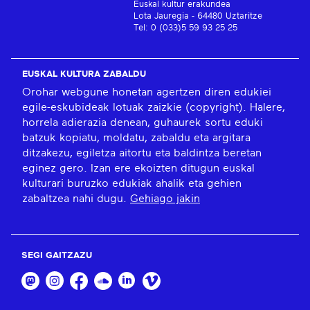
Euskal kultur erakundea
Lota Jauregia - 64480 Uztaritze
Tel: 0 (033)5 59 93 25 25
EUSKAL KULTURA ZABALDU
Orohar webgune honetan agertzen diren edukiei
egile-eskubideak lotuak zaizkie (copyright). Halere,
horrela adierazia denean, guhaurek sortu eduki
batzuk kopiatu, moldatu, zabaldu eta argitara
ditzakezu, egiletza aitortu eta baldintza beretan
eginez gero. Izan ere ekoizten ditugun euskal
kulturari buruzko edukiak ahalik eta gehien
zabaltzea nahi dugu.
Gehiago jakin
SEGI GAITZAZU