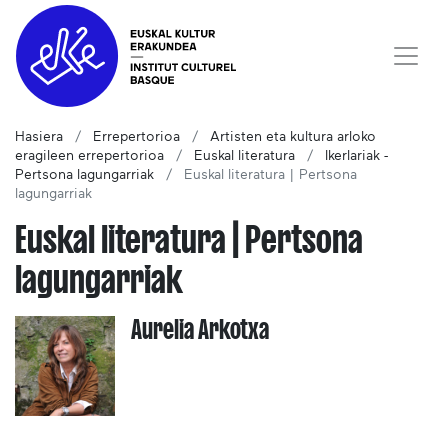
Hasiera
Errepertorioa
Artisten eta kultura arloko
eragileen errepertorioa
Euskal literatura
Ikerlariak -
Pertsona lagungarriak
Euskal literatura | Pertsona
lagungarriak
Euskal literatura | Pertsona
lagungarriak
Aurelia Arkotxa