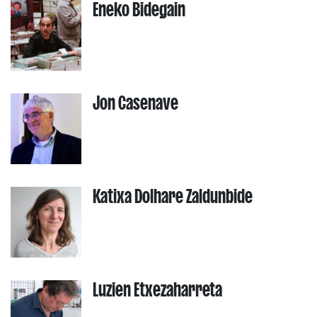
Eneko Bidegain
Jon Casenave
Katixa Dolhare Zaldunbide
Luzien Etxezaharreta