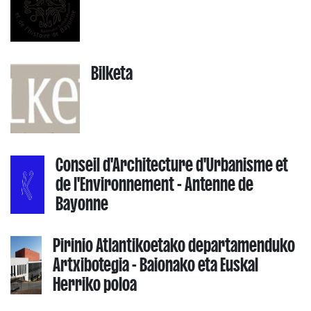
Bilketa
Conseil d'Architecture d'Urbanisme et
de l'Environnement - Antenne de
Bayonne
Pirinio Atlantikoetako departamenduko
Artxibotegia - Baionako eta Euskal
Herriko poloa