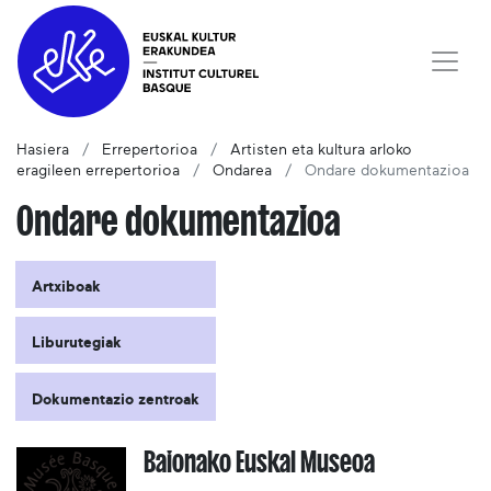
Hasiera
Errepertorioa
Artisten eta kultura arloko
eragileen errepertorioa
Ondarea
Ondare dokumentazioa
Ondare dokumentazioa
Artxiboak
Liburutegiak
Dokumentazio zentroak
Baionako Euskal Museoa