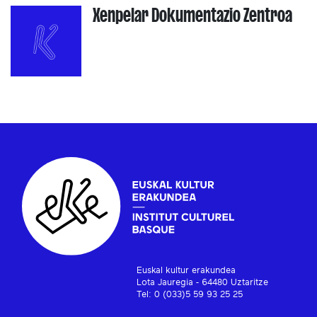
Xenpelar Dokumentazio Zentroa
Euskal kultur erakundea
Lota Jauregia - 64480 Uztaritze
Tel: 0 (033)5 59 93 25 25