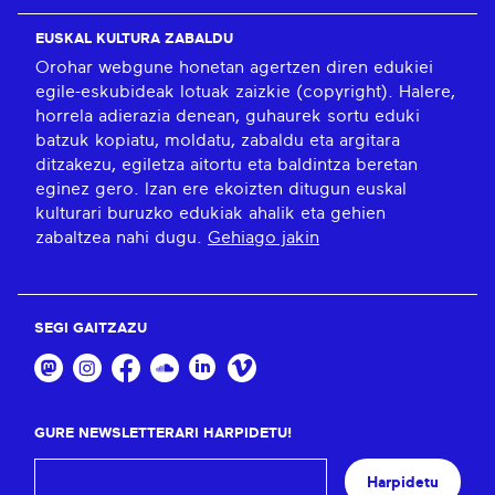
EUSKAL KULTURA ZABALDU
Orohar webgune honetan agertzen diren edukiei
egile-eskubideak lotuak zaizkie (copyright). Halere,
horrela adierazia denean, guhaurek sortu eduki
batzuk kopiatu, moldatu, zabaldu eta argitara
ditzakezu, egiletza aitortu eta baldintza beretan
eginez gero. Izan ere ekoizten ditugun euskal
kulturari buruzko edukiak ahalik eta gehien
zabaltzea nahi dugu.
Gehiago jakin
SEGI GAITZAZU
GURE NEWSLETTERARI HARPIDETU!
Harpidetu