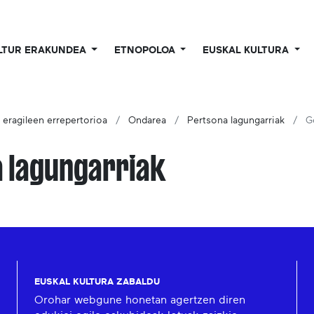
LTUR ERAKUNDEA
ETNOPOLOA
EUSKAL KULTURA
o eragileen errepertorioa
Ondarea
Pertsona lagungarriak
G
a lagungarriak
EUSKAL KULTURA ZABALDU
Orohar webgune honetan agertzen diren