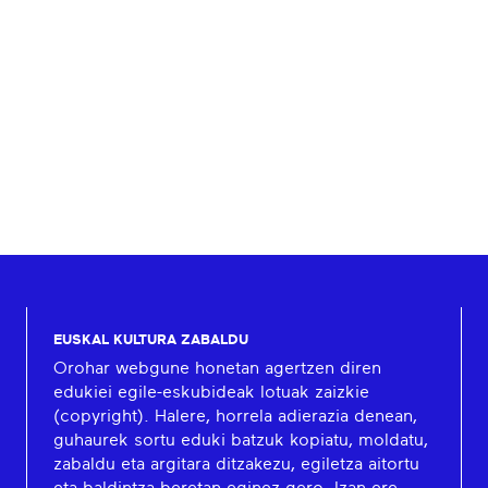
EUSKAL KULTURA ZABALDU
Orohar webgune honetan agertzen diren
edukiei egile-eskubideak lotuak zaizkie
(copyright). Halere, horrela adierazia denean,
guhaurek sortu eduki batzuk kopiatu, moldatu,
zabaldu eta argitara ditzakezu, egiletza aitortu