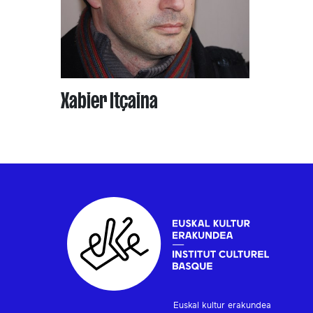
Xabier Itçaina
Euskal kultur erakundea