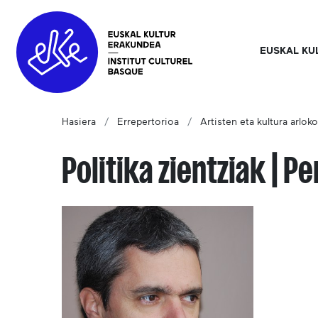
EUSKAL KU
Hasiera
Errepertorioa
Artisten eta kultura arlok
Politika zientziak | 