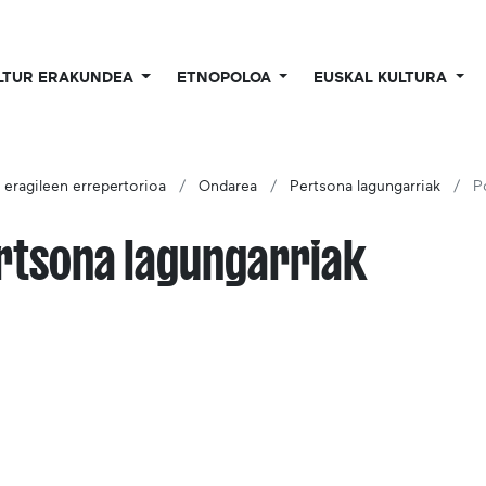
LTUR ERAKUNDEA
ETNOPOLOA
EUSKAL KULTURA
o eragileen errepertorioa
Ondarea
Pertsona lagungarriak
P
Pertsona lagungarriak