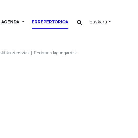
Euskara
AGENDA
ERREPERTORIOA
olitika zientziak | Pertsona lagungarriak