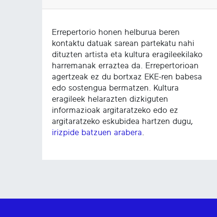
Errepertorio honen helburua beren
kontaktu datuak sarean partekatu nahi
dituzten artista eta kultura eragileekilako
harremanak erraztea da. Errepertorioan
agertzeak ez du bortxaz EKE-ren babesa
edo sostengua bermatzen. Kultura
eragileek helarazten dizkiguten
informazioak argitaratzeko edo ez
argitaratzeko eskubidea hartzen dugu,
irizpide batzuen arabera
.