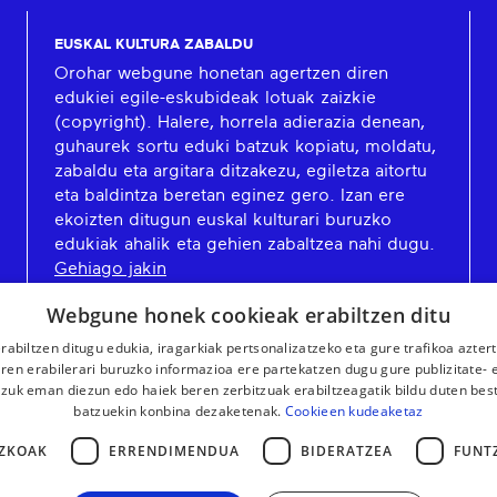
EUSKAL KULTURA ZABALDU
Orohar webgune honetan agertzen diren
edukiei egile-eskubideak lotuak zaizkie
(copyright). Halere, horrela adierazia denean,
guhaurek sortu eduki batzuk kopiatu, moldatu,
zabaldu eta argitara ditzakezu, egiletza aitortu
eta baldintza beretan eginez gero. Izan ere
ekoizten ditugun euskal kulturari buruzko
edukiak ahalik eta gehien zabaltzea nahi dugu.
Gehiago jakin
Webgune honek cookieak erabiltzen ditu
rabiltzen ditugu edukia, iragarkiak pertsonalizatzeko eta gure trafikoa azter
en erabilerari buruzko informazioa ere partekatzen dugu gure publizitate- et
 zuk eman diezun edo haiek beren zerbitzuak erabiltzeagatik bildu duten bes
batzuekin konbina dezaketenak.
Cookieen kudeaketaz
ZKOAK
ERRENDIMENDUA
BIDERATZEA
FUNT