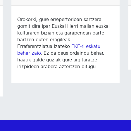
Orokorki, gure errepertorioan sartzera
gomit dira ipar Euskal Herri mailan euskal
kulturaren bizian eta garapenean parte
hartzen duten eragileak.
Erreferentziatua izateko
EKE-ri eskatu
behar zaio
. Ez da deus ordaindu behar,
haatik galde guziak gure argitaratze
irizpideen arabera aztertzen ditugu.