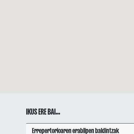
IKUS ERE BAI...
Errepertorioaren erabilpen baldintzak