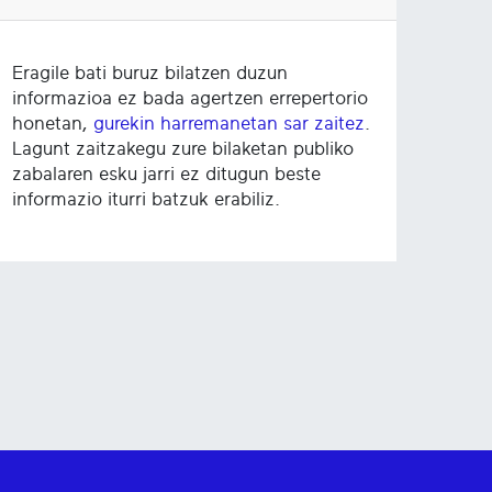
Eragile bati buruz bilatzen duzun
informazioa ez bada agertzen errepertorio
honetan,
gurekin harremanetan sar zaitez
.
Lagunt zaitzakegu zure bilaketan publiko
zabalaren esku jarri ez ditugun beste
informazio iturri batzuk erabiliz.