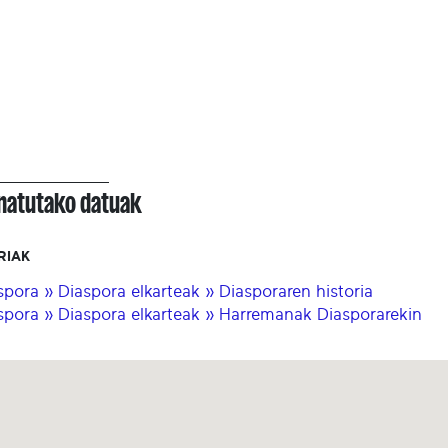
onatutako datuak
RIAK
spora » Diaspora elkarteak » Diasporaren historia
spora » Diaspora elkarteak » Harremanak Diasporarekin