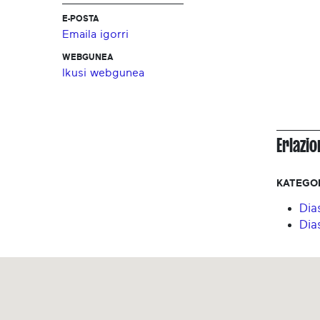
E-POSTA
Emaila igorri
WEBGUNEA
Ikusi webgunea
Erlazi
KATEGO
Dia
Dia