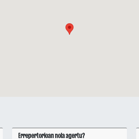
Errepertorioan nola agertu?