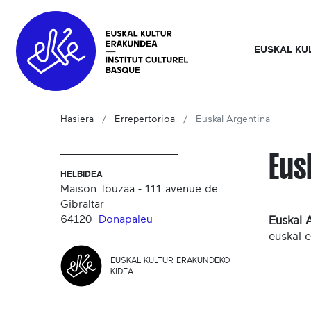
EUSKAL KU
Hasiera
Errepertorioa
Euskal Argentina
Eus
HELBIDEA
Maison Touzaa - 111 avenue de
Gibraltar
64120
Donapaleu
Euskal 
euskal e
EUSKAL KULTUR ERAKUNDEKO
KIDEA