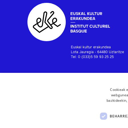
Euskal kultur erakundea
Lota Jauregia - 64480 Uztaritze
Tel: 0 (033)5 59 93 25 25
Cookieak e
webgunear
bazkideekin,
BEHARRE