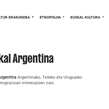
LTUR ERAKUNDEA
ETNOPOLOA
EUSKAL KULTURA
kal Argentina
Argentina
Argentinako, Txileko eta Uruguaiko
migrazioari interesatzen zaio.