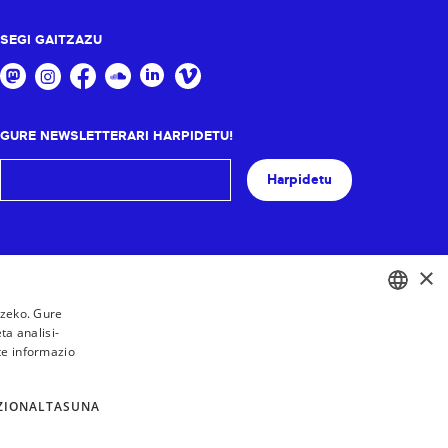
SEGI GAITZAZU
GURE NEWSLETTERARI HARPIDETU!
Harpidetu
×
tzeko. Gure
a analisi-
BASQUE
te informazio
FRENCH
SPANISH
ZIONALTASUNA
ENGLISH