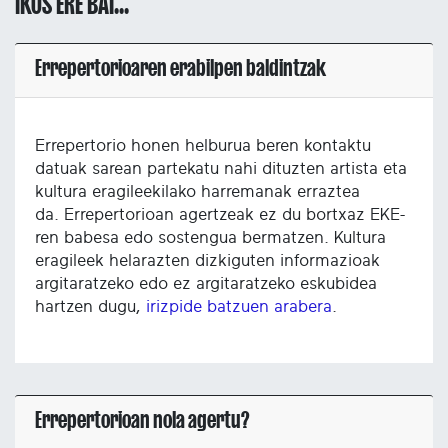
IKUS ERE BAI...
Errepertorioaren erabilpen baldintzak
Errepertorio honen helburua beren kontaktu
datuak sarean partekatu nahi dituzten artista eta
kultura eragileekilako harremanak erraztea
da. Errepertorioan agertzeak ez du bortxaz EKE-
ren babesa edo sostengua bermatzen. Kultura
eragileek helarazten dizkiguten informazioak
argitaratzeko edo ez argitaratzeko eskubidea
hartzen dugu,
irizpide batzuen arabera
.
Errepertorioan nola agertu?