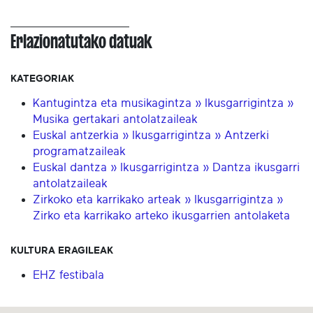
Erlazionatutako datuak
KATEGORIAK
Kantugintza eta musikagintza » Ikusgarrigintza »
Musika gertakari antolatzaileak
Euskal antzerkia » Ikusgarrigintza » Antzerki
programatzaileak
Euskal dantza » Ikusgarrigintza » Dantza ikusgarri
antolatzaileak
Zirkoko eta karrikako arteak » Ikusgarrigintza »
Zirko eta karrikako arteko ikusgarrien antolaketa
KULTURA ERAGILEAK
EHZ festibala