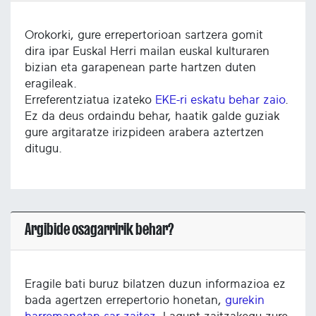
Orokorki, gure errepertorioan sartzera gomit
dira ipar Euskal Herri mailan euskal kulturaren
bizian eta garapenean parte hartzen duten
eragileak.
Erreferentziatua izateko
EKE-ri eskatu behar zaio
.
Ez da deus ordaindu behar, haatik galde guziak
gure argitaratze irizpideen arabera aztertzen
ditugu.
Argibide osagarririk behar?
Eragile bati buruz bilatzen duzun informazioa ez
bada agertzen errepertorio honetan,
gurekin