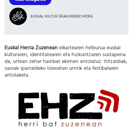
EUSKAL KULTUR ERAKUNDEKO KIDEA
Euskal Herria Zuzenean
elkartearen helburua euskal
kulturaren, identitatearen eta hizkuntzaren sustapena
da, urtean zehar hainbat ekimen antolatuz: hitzaldiak,
saioak iparraldeko lizeoetan urririk eta festibalaren
antolaketa.