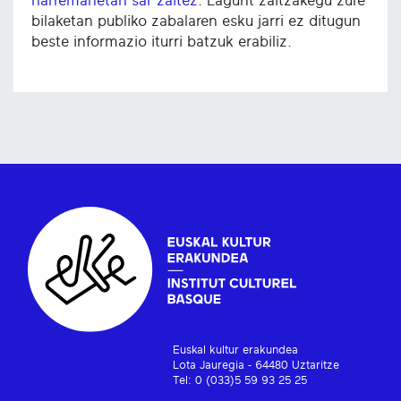
harremanetan sar zaitez
. Lagunt zaitzakegu zure
bilaketan publiko zabalaren esku jarri ez ditugun
beste informazio iturri batzuk erabiliz.
Euskal kultur erakundea
Lota Jauregia - 64480 Uztaritze
Tel: 0 (033)5 59 93 25 25