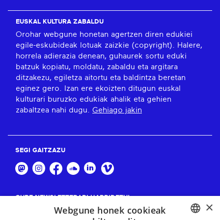
EUSKAL KULTURA ZABALDU
Orohar webgune honetan agertzen diren edukiei
egile-eskubideak lotuak zaizkie (copyright). Halere,
horrela adierazia denean, guhaurek sortu eduki
batzuk kopiatu, moldatu, zabaldu eta argitara
ditzakezu, egiletza aitortu eta baldintza beretan
eginez gero. Izan ere ekoizten ditugun euskal
kulturari buruzko edukiak ahalik eta gehien
zabaltzea nahi dugu.
Gehiago jakin
SEGI GAITZAZU
GURE NEWSLETTERARI HARPIDETU!
×
Webgune honek cookieak
Harpidetu