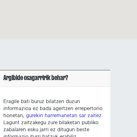
Argibide osagarririk behar?
Eragile bati buruz bilatzen duzun
informazioa ez bada agertzen errepertorio
honetan,
gurekin harremanetan sar zaitez
.
Lagunt zaitzakegu zure bilaketan publiko
zabalaren esku jarri ez ditugun beste
informazio iturri batzuk erabiliz.