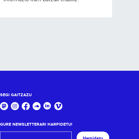
SEGI GAITZAZU
GURE NEWSLETTERARI HARPIDETU!
Harpidetu