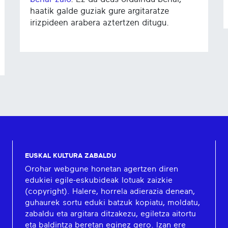
haatik galde guziak gure argitaratze
irizpideen arabera aztertzen ditugu.
EUSKAL KULTURA ZABALDU
Orohar webgune honetan agertzen diren
edukiei egile-eskubideak lotuak zaizkie
(copyright). Halere, horrela adierazia denean,
guhaurek sortu eduki batzuk kopiatu, moldatu,
zabaldu eta argitara ditzakezu, egiletza aitortu
eta baldintza beretan eginez gero. Izan ere