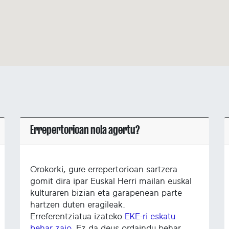
Errepertorioan nola agertu?
Orokorki, gure errepertorioan sartzera
gomit dira ipar Euskal Herri mailan euskal
kulturaren bizian eta garapenean parte
hartzen duten eragileak.
Erreferentziatua izateko
EKE-ri eskatu
behar zaio
. Ez da deus ordaindu behar,