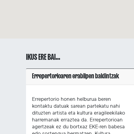
IKUS ERE BAI...
Errepertorioaren erabilpen baldintzak
Errepertorio honen helburua beren
kontaktu datuak sarean partekatu nahi
dituzten artista eta kultura eragileekilako
harremanak erraztea da. Errepertorioan
agertzeak ez du bortxaz EKE-ren babesa
edo sostengua bermatzen. Kultura