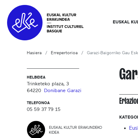
EUSKAL KU
Hasiera
Errepertorioa
Garazi-Baigorriko Gau Esk
Gar
HELBIDEA
Trinketeko plaza, 3
64220
Donibane Garazi
Erlazi
TELEFONOA
05 59 37 79 15
KATEGO
Eus
EUSKAL KULTUR ERAKUNDEKO
KIDEA