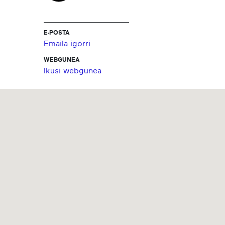
E-POSTA
Emaila igorri
WEBGUNEA
Ikusi webgunea