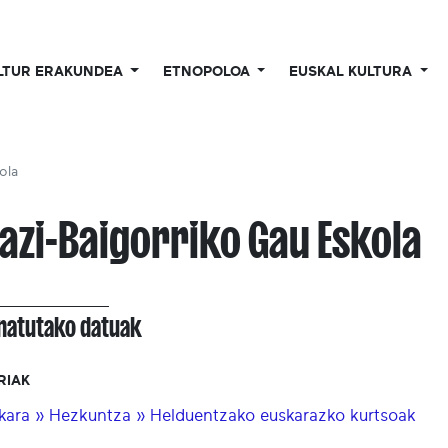
LTUR ERAKUNDEA
ETNOPOLOA
EUSKAL KULTURA
ola
azi-Baigorriko Gau Eskola
onatutako datuak
RIAK
kara » Hezkuntza » Helduentzako euskarazko kurtsoak