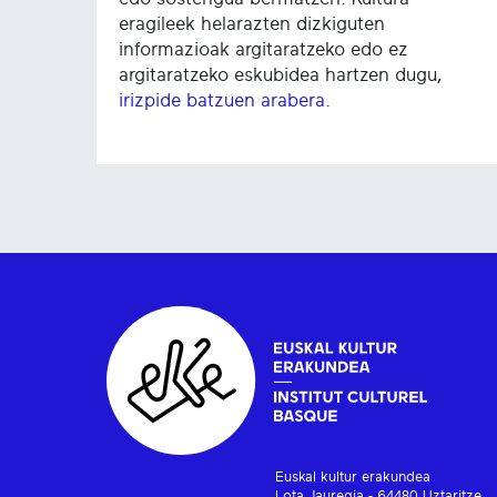
eragileek helarazten dizkiguten
informazioak argitaratzeko edo ez
argitaratzeko eskubidea hartzen dugu,
irizpide batzuen arabera
.
Euskal kultur erakundea
Lota Jauregia - 64480 Uztaritze