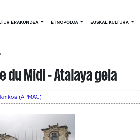
LTUR ERAKUNDEA
ETNOPOLOA
EUSKAL KULTURA
a
e du Midi - Atalaya gela
teknikoa (APMAC)