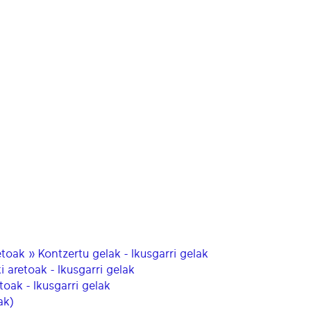
toak » Kontzertu gelak - Ikusgarri gelak
i aretoak - Ikusgarri gelak
oak - Ikusgarri gelak
ak)