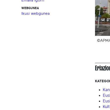
Emaila igorri
WEBGUNEA
Ikusi webgunea
©APM
Erlazi
KATEGO
Kan
Eus
Eus
Kul