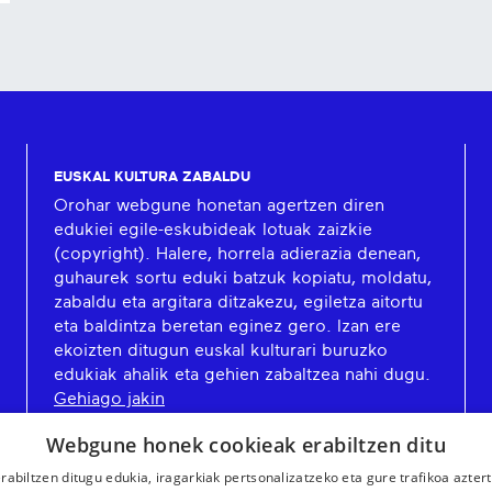
EUSKAL KULTURA ZABALDU
Orohar webgune honetan agertzen diren
edukiei egile-eskubideak lotuak zaizkie
(copyright). Halere, horrela adierazia denean,
guhaurek sortu eduki batzuk kopiatu, moldatu,
zabaldu eta argitara ditzakezu, egiletza aitortu
eta baldintza beretan eginez gero. Izan ere
ekoizten ditugun euskal kulturari buruzko
edukiak ahalik eta gehien zabaltzea nahi dugu.
Gehiago jakin
Webgune honek cookieak erabiltzen ditu
rabiltzen ditugu edukia, iragarkiak pertsonalizatzeko eta gure trafikoa azter