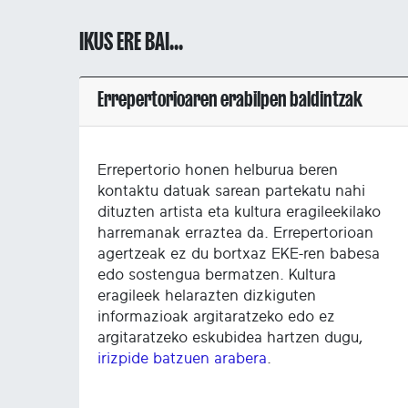
IKUS ERE BAI...
Errepertorioaren erabilpen baldintzak
Errepertorio honen helburua beren
kontaktu datuak sarean partekatu nahi
dituzten artista eta kultura eragileekilako
harremanak erraztea da. Errepertorioan
agertzeak ez du bortxaz EKE-ren babesa
edo sostengua bermatzen. Kultura
eragileek helarazten dizkiguten
informazioak argitaratzeko edo ez
argitaratzeko eskubidea hartzen dugu,
irizpide batzuen arabera
.