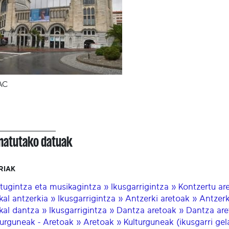
AC
onatutako datuak
RIAK
tugintza eta musikagintza » Ikusgarrigintza » Kontzertu are
kal antzerkia » Ikusgarrigintza » Antzerki aretoak » Antzerk
kal dantza » Ikusgarrigintza » Dantza aretoak » Dantza aret
turguneak - Aretoak » Aretoak » Kulturguneak (ikusgarri gel