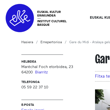
EUSKAL KU
Hasiera
Errepertorioa
Gare du Midi - Atalaya gel
Gar
HELBIDEA
Maréchal Foch etorbidea, 23
64200
Biarritz
Fitxa 
TELEFONOA
05 59 22 37 10
E-POSTA