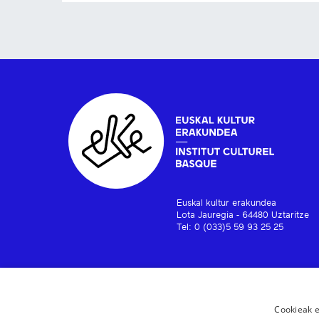
Euskal kultur erakundea
Lota Jauregia - 64480 Uztaritze
Tel: 0 (033)5 59 93 25 25
Cookieak e