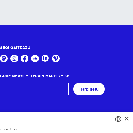
SEGI GAITZAZU
GURE NEWSLETTERARI HARPIDETU!
Harpidetu
×
tzeko. Gure