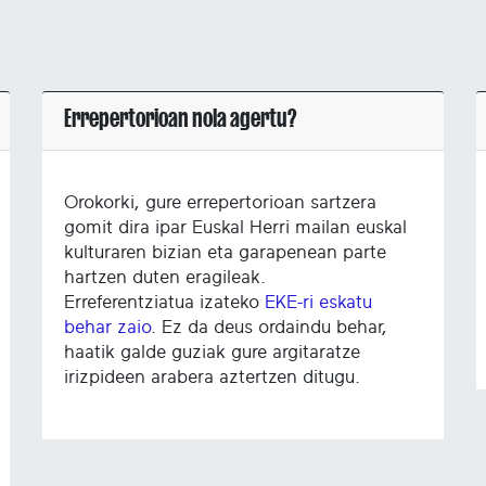
Errepertorioan nola agertu?
Orokorki, gure errepertorioan sartzera
gomit dira ipar Euskal Herri mailan euskal
kulturaren bizian eta garapenean parte
hartzen duten eragileak.
Erreferentziatua izateko
EKE-ri eskatu
behar zaio
. Ez da deus ordaindu behar,
haatik galde guziak gure argitaratze
irizpideen arabera aztertzen ditugu.