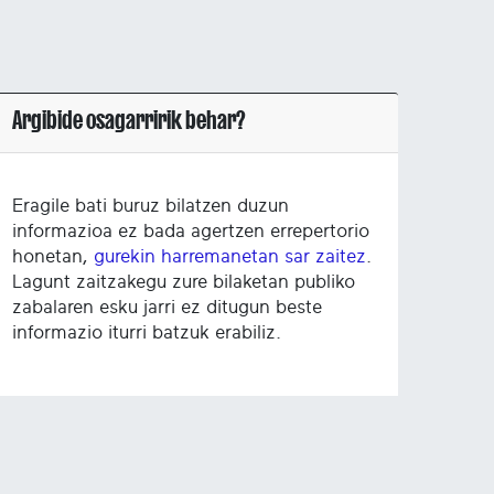
Argibide osagarririk behar?
Eragile bati buruz bilatzen duzun
informazioa ez bada agertzen errepertorio
honetan,
gurekin harremanetan sar zaitez
.
Lagunt zaitzakegu zure bilaketan publiko
zabalaren esku jarri ez ditugun beste
informazio iturri batzuk erabiliz.