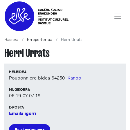
Hasiera
Errepertorioa
Herri Urrats
Herri Urrats
HELBIDEA
Pouponniere bidea
64250
Kanbo
MUGIKORRA
06 19 07 07 19
E-POSTA
Emaila igorri
Ikusi webgunea