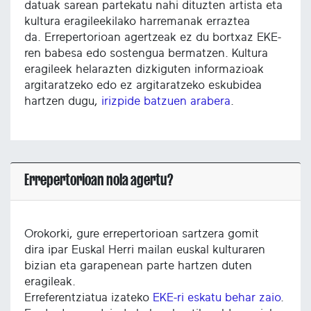
datuak sarean partekatu nahi dituzten artista eta
kultura eragileekilako harremanak erraztea
da. Errepertorioan agertzeak ez du bortxaz EKE-
ren babesa edo sostengua bermatzen. Kultura
eragileek helarazten dizkiguten informazioak
argitaratzeko edo ez argitaratzeko eskubidea
hartzen dugu,
irizpide batzuen arabera
.
Errepertorioan nola agertu?
Orokorki, gure errepertorioan sartzera gomit
dira ipar Euskal Herri mailan euskal kulturaren
bizian eta garapenean parte hartzen duten
eragileak.
Erreferentziatua izateko
EKE-ri eskatu behar zaio
.