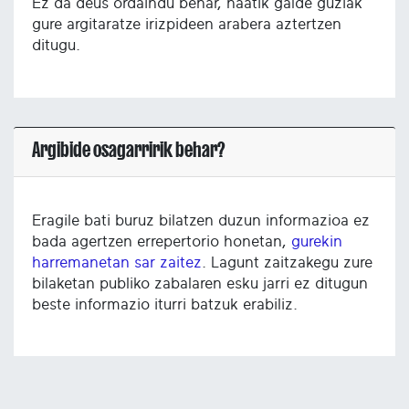
Ez da deus ordaindu behar, haatik galde guziak
gure argitaratze irizpideen arabera aztertzen
ditugu.
Argibide osagarririk behar?
Eragile bati buruz bilatzen duzun informazioa ez
bada agertzen errepertorio honetan,
gurekin
harremanetan sar zaitez
. Lagunt zaitzakegu zure
bilaketan publiko zabalaren esku jarri ez ditugun
beste informazio iturri batzuk erabiliz.