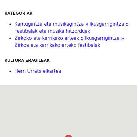
KATEGORIAK
Kantugintza eta musikagintza » Ikusgarrigintza »
Festibalak eta musika hitzorduak
Zirkoko eta karrikako arteak » Ikusgarrigintza »
Zirkoa eta karrikako arteko festibalak
KULTURA ERAGILEAK
Herri Urrats elkartea