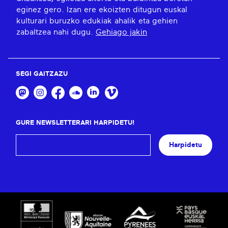
eginez gero. Izan ere ekoizten ditugun euskal
kulturari buruzko edukiak ahalik eta gehien
zabaltzea nahi dugu.
Gehiago jakin
SEGI GAITZAZU
GURE NEWSLETTERARI HARPIDETU!
Harpidetu