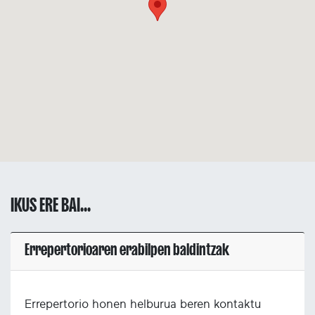
IKUS ERE BAI...
Errepertorioaren erabilpen baldintzak
Errepertorio honen helburua beren kontaktu