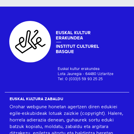
Euskal kultur erakundea
Lota Jauregia - 64480 Uztaritze
Tel: 0 (033)5 59 93 25 25
EUSKAL KULTURA ZABALDU
Orohar webgune honetan agertzen diren edukiei
egile-eskubideak lotuak zaizkie (copyright). Halere,
horrela adierazia denean, guhaurek sortu eduki
batzuk kopiatu, moldatu, zabaldu eta argitara
ditzakezu, egiletza aitortu eta baldintza beretan