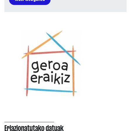
Erlazionatutako datuak