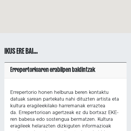
IKUS ERE BAI...
Errepertorioaren erabilpen baldintzak
Errepertorio honen helburua beren kontaktu
datuak sarean partekatu nahi dituzten artista eta
kultura eragileekilako harremanak erraztea
da. Errepertorioan agertzeak ez du bortxaz EKE-
ren babesa edo sostengua bermatzen. Kultura
eragileek helarazten dizkiguten informazioak