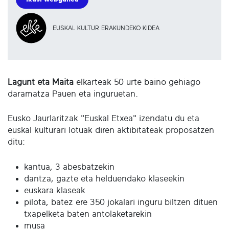
EUSKAL KULTUR ERAKUNDEKO KIDEA
Lagunt eta Maita
elkarteak 50 urte baino gehiago
daramatza Pauen eta inguruetan.
Eusko Jaurlaritzak "Euskal Etxea" izendatu du eta
euskal kulturari lotuak diren aktibitateak proposatzen
ditu:
kantua, 3 abesbatzekin
dantza, gazte eta helduendako klaseekin
euskara klaseak
pilota, batez ere 350 jokalari inguru biltzen dituen
txapelketa baten antolaketarekin
musa