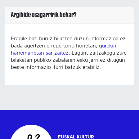
Argibide osagarririk behar?
Eragile bati buruz bilatzen duzun informazioa ez
bada agertzen errepertorio honetan,
gurekin
harremanetan sar zaitez
. Lagunt zaitzakegu zure
bilaketan publiko zabalaren esku jarri ez ditugun
beste informazio iturri batzuk erabiliz.