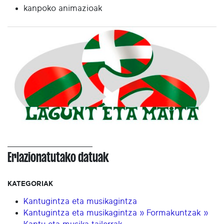
kanpoko animazioak
Erlazionatutako datuak
KATEGORIAK
Kantugintza eta musikagintza
Kantugintza eta musikagintza » Formakuntzak »