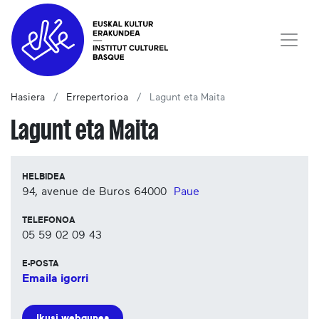
Hasiera
Errepertorioa
Lagunt eta Maita
Lagunt eta Maita
HELBIDEA
94, avenue de Buros
64000
Paue
TELEFONOA
05 59 02 09 43
E-POSTA
Emaila igorri
Ikusi webgunea