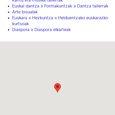
Kantu eta musika tailerrak
Euskal dantza » Formakuntzak » Dantza tailerrak
Arte bisualak
Euskara » Hezkuntza » Helduentzako euskarazko
kurtsoak
Diaspora » Diaspora elkarteak