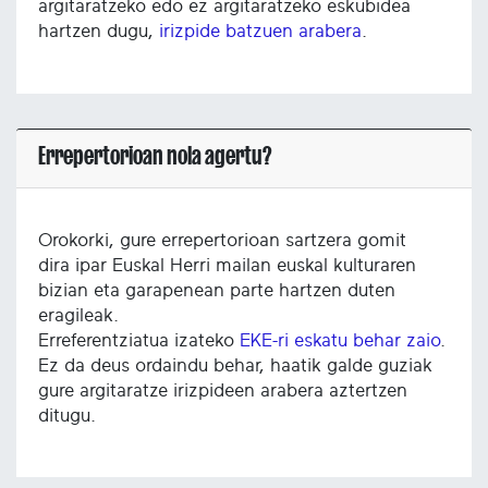
argitaratzeko edo ez argitaratzeko eskubidea
hartzen dugu,
irizpide batzuen arabera
.
Errepertorioan nola agertu?
Orokorki, gure errepertorioan sartzera gomit
dira ipar Euskal Herri mailan euskal kulturaren
bizian eta garapenean parte hartzen duten
eragileak.
Erreferentziatua izateko
EKE-ri eskatu behar zaio
.
Ez da deus ordaindu behar, haatik galde guziak
gure argitaratze irizpideen arabera aztertzen
ditugu.