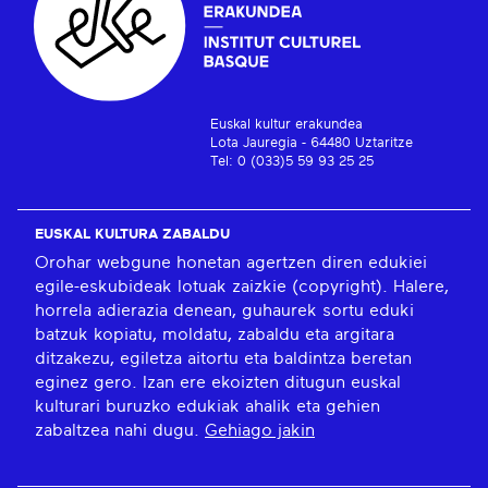
Euskal kultur erakundea
Lota Jauregia - 64480 Uztaritze
Tel: 0 (033)5 59 93 25 25
EUSKAL KULTURA ZABALDU
Orohar webgune honetan agertzen diren edukiei
egile-eskubideak lotuak zaizkie (copyright). Halere,
horrela adierazia denean, guhaurek sortu eduki
batzuk kopiatu, moldatu, zabaldu eta argitara
ditzakezu, egiletza aitortu eta baldintza beretan
eginez gero. Izan ere ekoizten ditugun euskal
kulturari buruzko edukiak ahalik eta gehien
zabaltzea nahi dugu.
Gehiago jakin