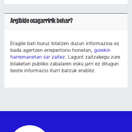
Argibide osagarririk behar?
Eragile bati buruz bilatzen duzun informazioa ez
bada agertzen errepertorio honetan,
gurekin
harremanetan sar zaitez
. Lagunt zaitzakegu zure
bilaketan publiko zabalaren esku jarri ez ditugun
beste informazio iturri batzuk erabiliz.