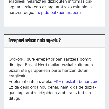
eragileek helarazten dizkiguten informazioak
argitaratzeko edo ez argitaratzeko eskubidea
hartzen dugu,
irizpide batzuen arabera
.
Errepertorioan nola agertu?
Orokorki, gure errepertorioan sartzera gomit
dira ipar Euskal Herri mailan euskal kulturaren
bizian eta garapenean parte hartzen duten
eragileak.
Erreferentziatua izateko
EKE-ri eskatu behar zaio
.
Ez da deus ordaindu behar, haatik galde guziak
gure argitaratze irizpideen arabera aztertzen
ditugu.