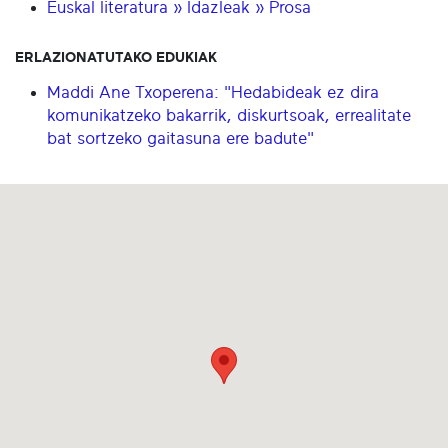
Euskal literatura » Idazleak » Prosa
ERLAZIONATUTAKO EDUKIAK
Maddi Ane Txoperena: "Hedabideak ez dira
komunikatzeko bakarrik, diskurtsoak, errealitate
bat sortzeko gaitasuna ere badute"