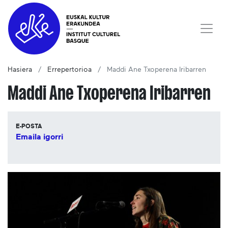
Hasiera
Errepertorioa
Maddi Ane Txoperena Iribarren
Maddi Ane Txoperena Iribarren
E-POSTA
Emaila igorri