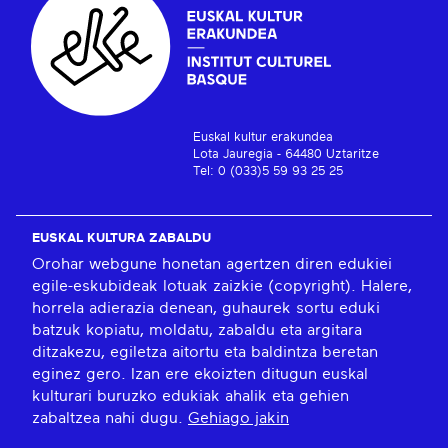
Euskal kultur erakundea
Lota Jauregia - 64480 Uztaritze
Tel: 0 (033)5 59 93 25 25
EUSKAL KULTURA ZABALDU
Orohar webgune honetan agertzen diren edukiei
egile-eskubideak lotuak zaizkie (copyright). Halere,
horrela adierazia denean, guhaurek sortu eduki
batzuk kopiatu, moldatu, zabaldu eta argitara
ditzakezu, egiletza aitortu eta baldintza beretan
eginez gero. Izan ere ekoizten ditugun euskal
kulturari buruzko edukiak ahalik eta gehien
zabaltzea nahi dugu.
Gehiago jakin