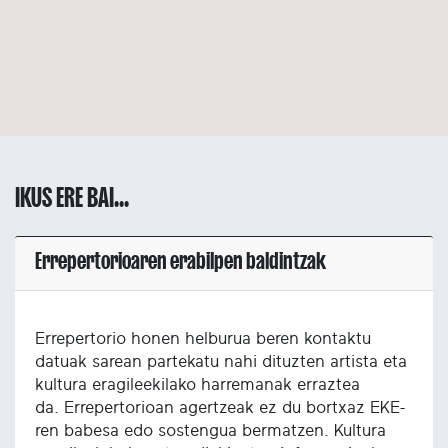
IKUS ERE BAI...
Errepertorioaren erabilpen baldintzak
Errepertorio honen helburua beren kontaktu
datuak sarean partekatu nahi dituzten artista eta
kultura eragileekilako harremanak erraztea
da. Errepertorioan agertzeak ez du bortxaz EKE-
ren babesa edo sostengua bermatzen. Kultura