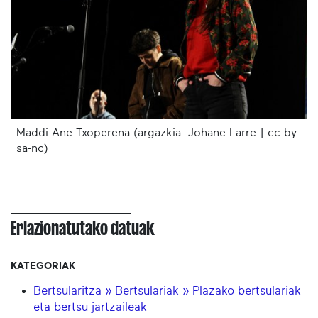
Maddi Ane Txoperena (argazkia: Johane Larre | cc-by-
sa-nc)
Erlazionatutako datuak
KATEGORIAK
Bertsularitza » Bertsulariak » Plazako bertsulariak
eta bertsu jartzaileak