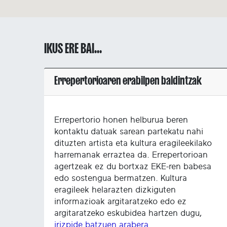
IKUS ERE BAI...
Errepertorioaren erabilpen baldintzak
Errepertorio honen helburua beren
kontaktu datuak sarean partekatu nahi
dituzten artista eta kultura eragileekilako
harremanak erraztea da. Errepertorioan
agertzeak ez du bortxaz EKE-ren babesa
edo sostengua bermatzen. Kultura
eragileek helarazten dizkiguten
informazioak argitaratzeko edo ez
argitaratzeko eskubidea hartzen dugu,
irizpide batzuen arabera
.