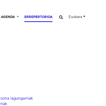
Euskara
AGENDA
ERREPERTORIOA
rtsona lagungarriak
riak