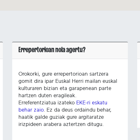
Errepertorioan nola agertu?
Orokorki, gure errepertorioan sartzera
gomit dira ipar Euskal Herri mailan euskal
kulturaren bizian eta garapenean parte
hartzen duten eragileak.
Erreferentziatua izateko
EKE-ri eskatu
behar zaio
. Ez da deus ordaindu behar,
haatik galde guziak gure argitaratze
irizpideen arabera aztertzen ditugu.