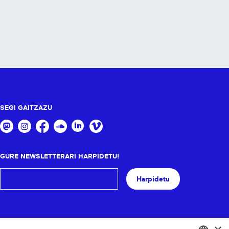
SEGI GAITZAZU
GURE NEWSLETTERARI HARPIDETU!
Harpidetu