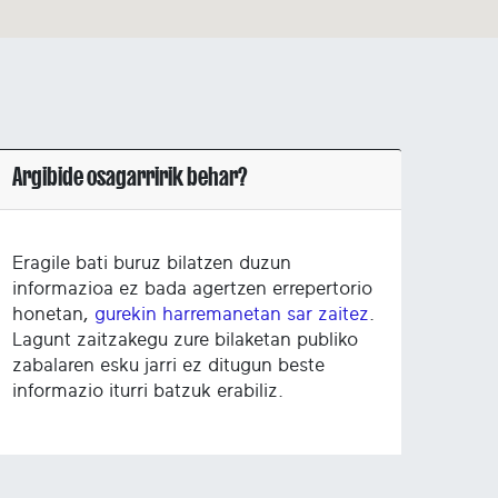
Argibide osagarririk behar?
Eragile bati buruz bilatzen duzun
informazioa ez bada agertzen errepertorio
honetan,
gurekin harremanetan sar zaitez
.
Lagunt zaitzakegu zure bilaketan publiko
zabalaren esku jarri ez ditugun beste
informazio iturri batzuk erabiliz.