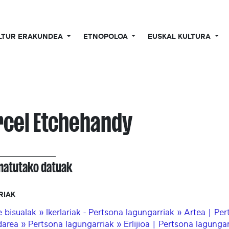
LTUR ERAKUNDEA
ETNOPOLOA
EUSKAL KULTURA
cel Etchehandy
onatutako datuak
RIAK
e bisualak » Ikerlariak - Pertsona lagungarriak » Artea | Pe
area » Pertsona lagungarriak » Erlijioa | Pertsona lagungar