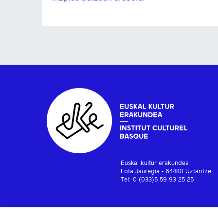
Euskal kultur erakundea
Lota Jauregia - 64480 Uztaritze
Tel: 0 (033)5 59 93 25 25