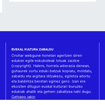
EUSKAL KULTURA ZABALDU
Orohar webgune honetan agertzen diren
edukiei egile-eskubideak lotuak zaizkie
(copyright). Halere, horrela adierazia denean,
guhaurek sortu eduki batzuk kopiatu, moldatu,
zabaldu eta argitara ditzakezu, egiletza aitortu
eta baldintza beretan eginez gero. Izan ere
ekoizten ditugun euskal kulturari buruzko
edukiak ahalik eta gehien zabaltzea nahi dugu.
Gehiago jakin