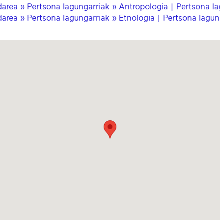
area » Pertsona lagungarriak » Antropologia | Pertsona la
area » Pertsona lagungarriak » Etnologia | Pertsona lagun