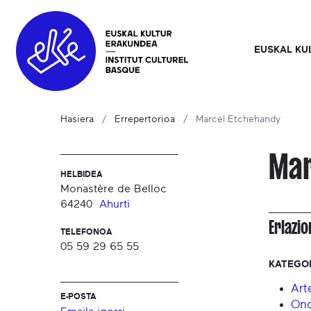
EUSKAL KU
Hasiera
Errepertorioa
Marcel Etchehandy
Mar
HELBIDEA
Monastère de Belloc
64240
Ahurti
Erlazi
TELEFONOA
05 59 29 65 55
KATEGO
Art
E-POSTA
Ond