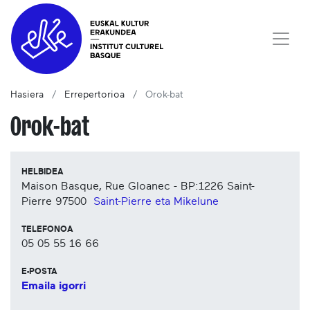
Hasiera
Errepertorioa
Orok-bat
Orok-bat
HELBIDEA
Maison Basque, Rue Gloanec - BP:1226 Saint-
Pierre
97500
Saint-Pierre eta Mikelune
TELEFONOA
05 05 55 16 66
E-POSTA
Emaila igorri