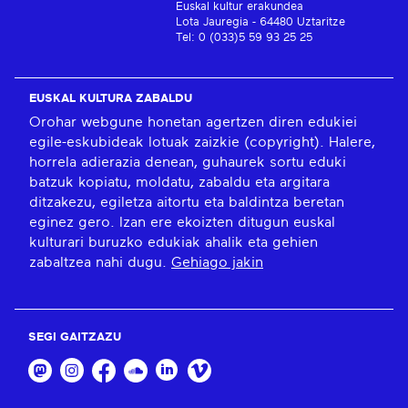
Euskal kultur erakundea
Lota Jauregia - 64480 Uztaritze
Tel: 0 (033)5 59 93 25 25
EUSKAL KULTURA ZABALDU
Orohar webgune honetan agertzen diren edukiei
egile-eskubideak lotuak zaizkie (copyright). Halere,
horrela adierazia denean, guhaurek sortu eduki
batzuk kopiatu, moldatu, zabaldu eta argitara
ditzakezu, egiletza aitortu eta baldintza beretan
eginez gero. Izan ere ekoizten ditugun euskal
kulturari buruzko edukiak ahalik eta gehien
zabaltzea nahi dugu.
Gehiago jakin
SEGI GAITZAZU