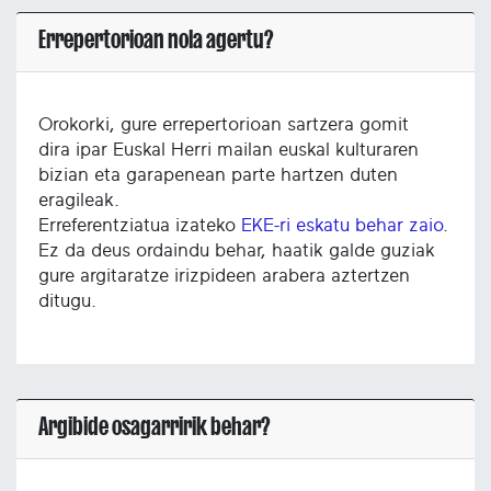
Errepertorioan nola agertu?
Orokorki, gure errepertorioan sartzera gomit
dira ipar Euskal Herri mailan euskal kulturaren
bizian eta garapenean parte hartzen duten
eragileak.
Erreferentziatua izateko
EKE-ri eskatu behar zaio
.
Ez da deus ordaindu behar, haatik galde guziak
gure argitaratze irizpideen arabera aztertzen
ditugu.
Argibide osagarririk behar?