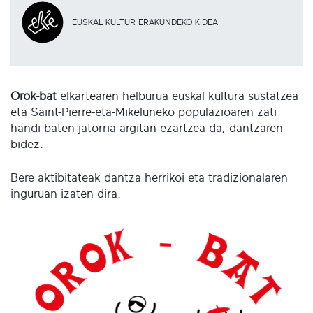
EUSKAL KULTUR ERAKUNDEKO KIDEA
Orok-bat
elkartearen helburua euskal kultura sustatzea
eta Saint-Pierre-eta-Mikeluneko populazioaren zati
handi baten jatorria argitan ezartzea da, dantzaren
bidez.
Bere aktibitateak dantza herrikoi eta tradizionalaren
inguruan izaten dira.