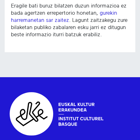
Eragile bati buruz bilatzen duzun informazioa ez
bada agertzen errepertorio honetan,
gurekin
harremanetan sar zaitez
. Lagunt zaitzakegu zure
bilaketan publiko zabalaren esku jarri ez ditugun
beste informazio iturri batzuk erabiliz.