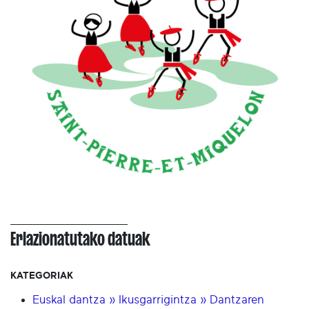
Erlazionatutako datuak
KATEGORIAK
Euskal dantza » Ikusgarrigintza » Dantzaren