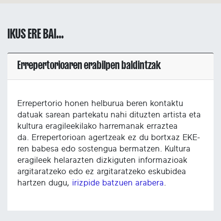
IKUS ERE BAI...
Errepertorioaren erabilpen baldintzak
Errepertorio honen helburua beren kontaktu
datuak sarean partekatu nahi dituzten artista eta
kultura eragileekilako harremanak erraztea
da. Errepertorioan agertzeak ez du bortxaz EKE-
ren babesa edo sostengua bermatzen. Kultura
eragileek helarazten dizkiguten informazioak
argitaratzeko edo ez argitaratzeko eskubidea
hartzen dugu,
irizpide batzuen arabera
.