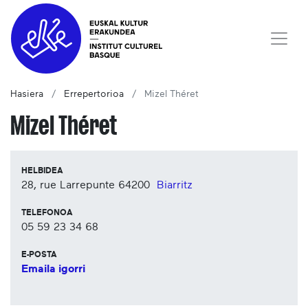
Hasiera
Errepertorioa
Mizel Théret
Mizel Théret
HELBIDEA
28, rue Larrepunte
64200
Biarritz
TELEFONOA
05 59 23 34 68
E-POSTA
Emaila igorri