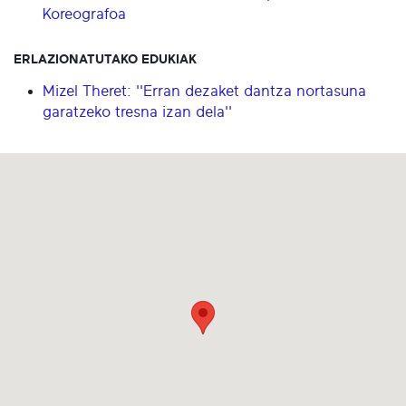
Koreografoa
ERLAZIONATUTAKO EDUKIAK
Mizel Theret: ''Erran dezaket dantza nortasuna
garatzeko tresna izan dela''