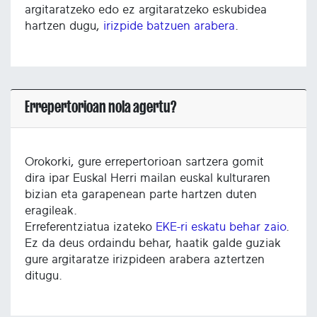
argitaratzeko edo ez argitaratzeko eskubidea
hartzen dugu,
irizpide batzuen arabera
.
Errepertorioan nola agertu?
Orokorki, gure errepertorioan sartzera gomit
dira ipar Euskal Herri mailan euskal kulturaren
bizian eta garapenean parte hartzen duten
eragileak.
Erreferentziatua izateko
EKE-ri eskatu behar zaio
.
Ez da deus ordaindu behar, haatik galde guziak
gure argitaratze irizpideen arabera aztertzen
ditugu.