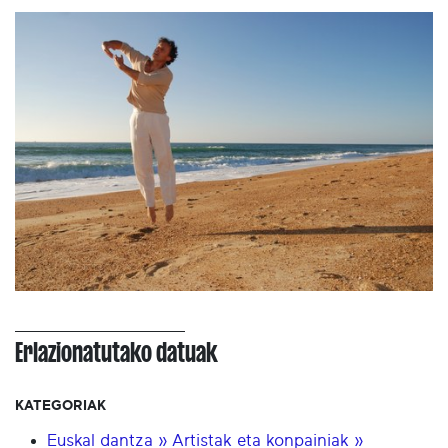
Erlazionatutako datuak
KATEGORIAK
Euskal dantza » Artistak eta konpainiak »