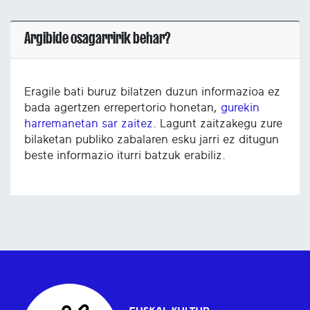
Argibide osagarririk behar?
Eragile bati buruz bilatzen duzun informazioa ez
bada agertzen errepertorio honetan,
gurekin
harremanetan sar zaitez
. Lagunt zaitzakegu zure
bilaketan publiko zabalaren esku jarri ez ditugun
beste informazio iturri batzuk erabiliz.