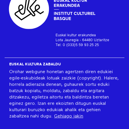
Euskal kultur erakundea
Lota Jauregia - 64480 Uztaritze
Tel: 0 (033)5 59 93 25 25
EUSKAL KULTURA ZABALDU
Orohar webgune honetan agertzen diren edukiei
egile-eskubideak lotuak zaizkie (copyright). Halere,
horrela adierazia denean, guhaurek sortu eduki
batzuk kopiatu, moldatu, zabaldu eta argitara
ditzakezu, egiletza aitortu eta baldintza beretan
eginez gero. Izan ere ekoizten ditugun euskal
kulturari buruzko edukiak ahalik eta gehien
zabaltzea nahi dugu.
Gehiago jakin