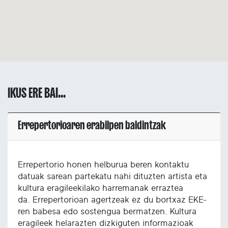
IKUS ERE BAI...
Errepertorioaren erabilpen baldintzak
Errepertorio honen helburua beren kontaktu
datuak sarean partekatu nahi dituzten artista eta
kultura eragileekilako harremanak erraztea
da. Errepertorioan agertzeak ez du bortxaz EKE-
ren babesa edo sostengua bermatzen. Kultura
eragileek helarazten dizkiguten informazioak