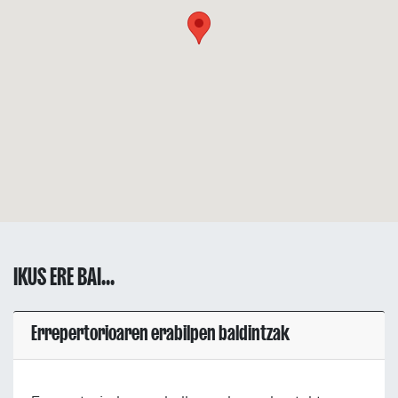
IKUS ERE BAI...
Errepertorioaren erabilpen baldintzak