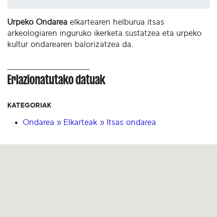
Urpeko Ondarea
elkartearen helburua itsas
arkeologiaren inguruko ikerketa sustatzea eta urpeko
kultur ondarearen balorizatzea da.
Erlazionatutako datuak
KATEGORIAK
Ondarea » Elkarteak » Itsas ondarea