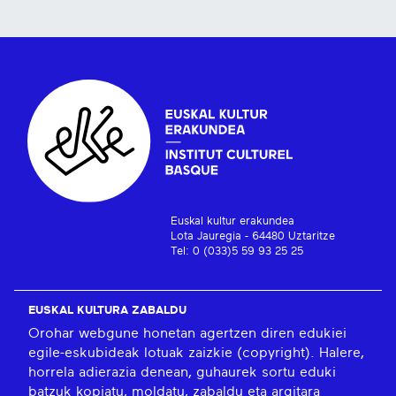
Euskal kultur erakundea
Lota Jauregia - 64480 Uztaritze
Tel: 0 (033)5 59 93 25 25
EUSKAL KULTURA ZABALDU
Orohar webgune honetan agertzen diren edukiei
egile-eskubideak lotuak zaizkie (copyright). Halere,
horrela adierazia denean, guhaurek sortu eduki
batzuk kopiatu, moldatu, zabaldu eta argitara