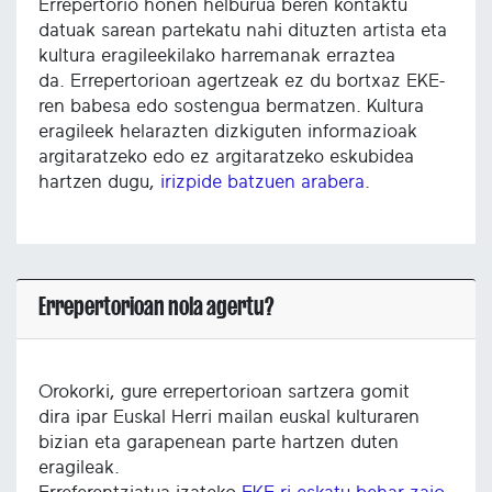
Errepertorio honen helburua beren kontaktu
datuak sarean partekatu nahi dituzten artista eta
kultura eragileekilako harremanak erraztea
da. Errepertorioan agertzeak ez du bortxaz EKE-
ren babesa edo sostengua bermatzen. Kultura
eragileek helarazten dizkiguten informazioak
argitaratzeko edo ez argitaratzeko eskubidea
hartzen dugu,
irizpide batzuen arabera
.
Errepertorioan nola agertu?
Orokorki, gure errepertorioan sartzera gomit
dira ipar Euskal Herri mailan euskal kulturaren
bizian eta garapenean parte hartzen duten
eragileak.