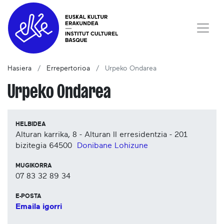
Hasiera
Errepertorioa
Urpeko Ondarea
Urpeko Ondarea
HELBIDEA
Alturan karrika, 8 - Alturan II erresidentzia - 201
bizitegia
64500
Donibane Lohizune
MUGIKORRA
07 83 32 89 34
E-POSTA
Emaila igorri