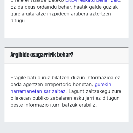
Erreferentziatua izateko
EKE-ri eskatu behar zaio
.
Ez da deus ordaindu behar, haatik galde guziak
gure argitaratze irizpideen arabera aztertzen
ditugu.
Argibide osagarririk behar?
Eragile bati buruz bilatzen duzun informazioa ez
bada agertzen errepertorio honetan,
gurekin
harremanetan sar zaitez
. Lagunt zaitzakegu zure
bilaketan publiko zabalaren esku jarri ez ditugun
beste informazio iturri batzuk erabiliz.