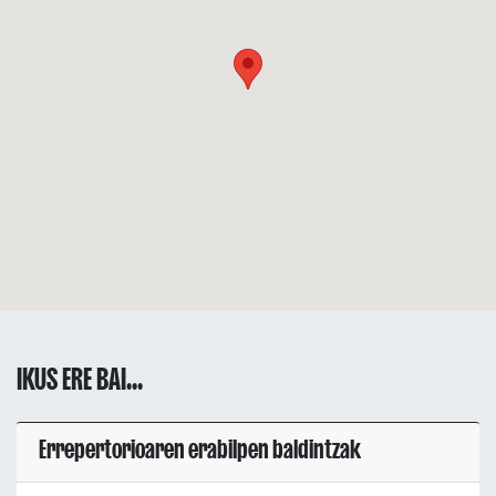
IKUS ERE BAI...
Errepertorioaren erabilpen baldintzak