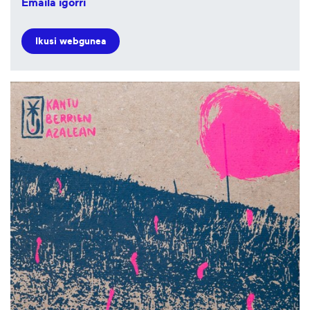
Emaila igorri
Ikusi webgunea