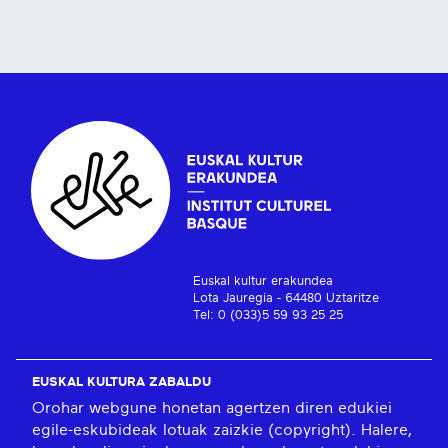
Euskal kultur erakundea
Lota Jauregia - 64480 Uztaritze
Tel: 0 (033)5 59 93 25 25
EUSKAL KULTURA ZABALDU
Orohar webgune honetan agertzen diren edukiei
egile-eskubideak lotuak zaizkie (copyright). Halere,