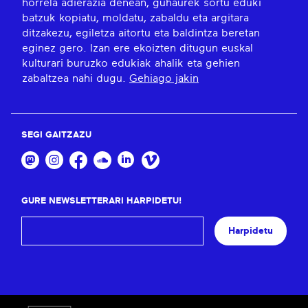
horrela adierazia denean, guhaurek sortu eduki
batzuk kopiatu, moldatu, zabaldu eta argitara
ditzakezu, egiletza aitortu eta baldintza beretan
eginez gero. Izan ere ekoizten ditugun euskal
kulturari buruzko edukiak ahalik eta gehien
zabaltzea nahi dugu.
Gehiago jakin
SEGI GAITZAZU
GURE NEWSLETTERARI HARPIDETU!
Harpidetu