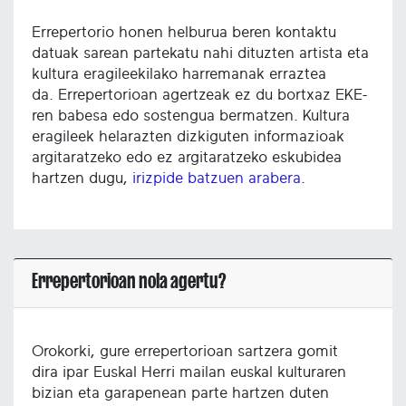
Errepertorio honen helburua beren kontaktu
datuak sarean partekatu nahi dituzten artista eta
kultura eragileekilako harremanak erraztea
da. Errepertorioan agertzeak ez du bortxaz EKE-
ren babesa edo sostengua bermatzen. Kultura
eragileek helarazten dizkiguten informazioak
argitaratzeko edo ez argitaratzeko eskubidea
hartzen dugu,
irizpide batzuen arabera
.
Errepertorioan nola agertu?
Orokorki, gure errepertorioan sartzera gomit
dira ipar Euskal Herri mailan euskal kulturaren
bizian eta garapenean parte hartzen duten