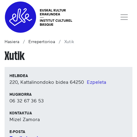
Hasiera
Errepertorioa
Xutik
Xutik
HELBIDEA
220, Kattalinondoko bidea
64250
Ezpeleta
MUGIKORRA
06 32 67 36 53
KONTAKTUA
Mizel Zamora
E-POSTA