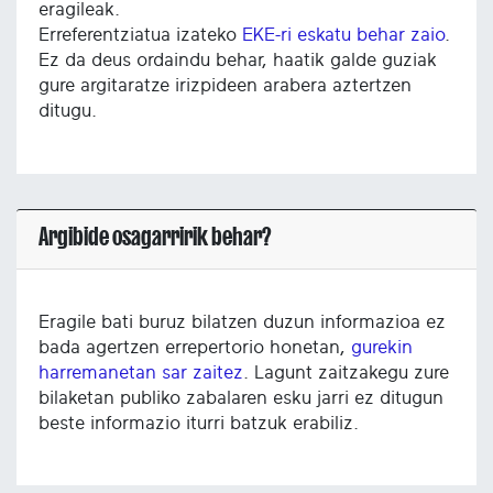
eragileak.
Erreferentziatua izateko
EKE-ri eskatu behar zaio
.
Ez da deus ordaindu behar, haatik galde guziak
gure argitaratze irizpideen arabera aztertzen
ditugu.
Argibide osagarririk behar?
Eragile bati buruz bilatzen duzun informazioa ez
bada agertzen errepertorio honetan,
gurekin
harremanetan sar zaitez
. Lagunt zaitzakegu zure
bilaketan publiko zabalaren esku jarri ez ditugun
beste informazio iturri batzuk erabiliz.